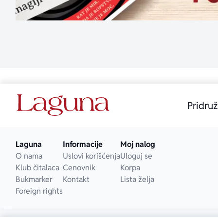
Pridruž
Laguna
Informacije
Moj nalog
O nama
Uslovi korišćenja
Uloguj se
Klub čitalaca
Cenovnik
Korpa
Bukmarker
Kontakt
Lista želja
Foreign rights