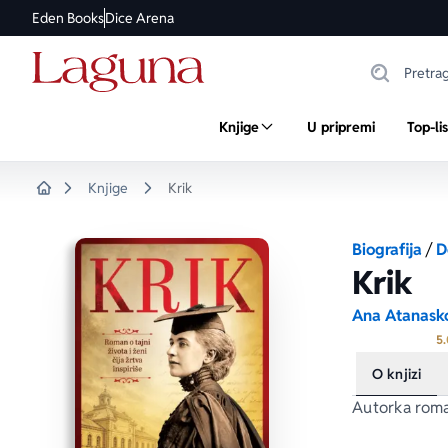
Eden Books
Dice Arena
Knjige
U pripremi
Top-li
Knjige
Krik
Home
Biografija
/
D
Krik
Ana Atanask
5.
O knjizi
Autorka rom