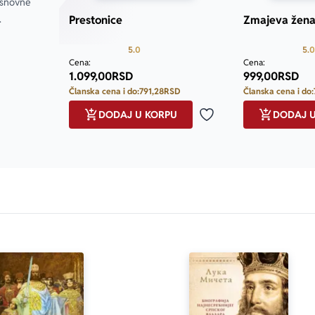
snovne 
ajedničke istorije Srbije i Britanije. U njoj nas Ana Atanaskov
.
Prestonice
Zmajeva žen
čne posvećenosti u stvaranju veza koje prevazilaze kulture i 
 autorka romana 
Naš brat
Prosecna ocena je 5.0 od 5
5.0
5.0
Cena:
Cena:
1.099,00
RSD
999,00
RSD
Članska cena i do:
791,28
RSD
Članska cena i do:
DODAJ U KORPU
DODAJ 
Dodaj u omiljene