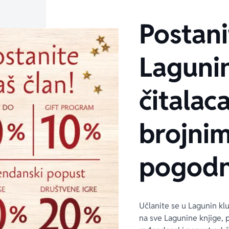
Postani
Laguni
čitalaca
brojni
pogodn
Učlanite se u Lagunin kl
na sve Lagunine knjige, 