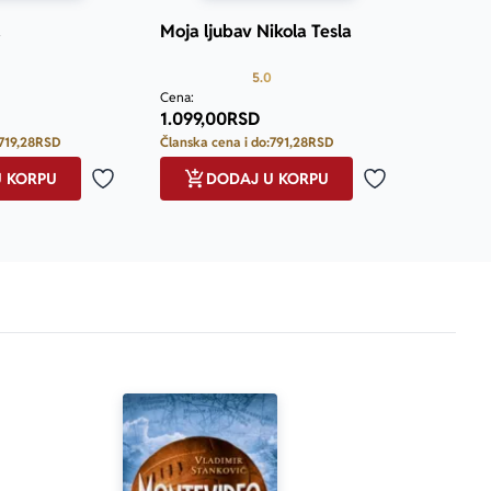
ić podseća na 
a
Moja ljubav Nikola Tesla
vreme.“
Prosecna ocena je 5.0 od 5
Prosecna ocena je 5.0 od 5
5.0
Cena:
1.099,00
RSD
719,28
RSD
Članska cena i do:
791,28
RSD
U KORPU
DODAJ U KORPU
Dodaj u omiljene
Dodaj u omilje