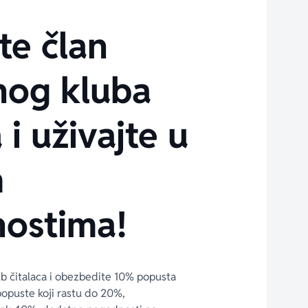
te član
nog kluba
 i uživajte u
m
ostima!
ub čitalaca i obezbedite 10% popusta 
popuste koji rastu do 20%, 