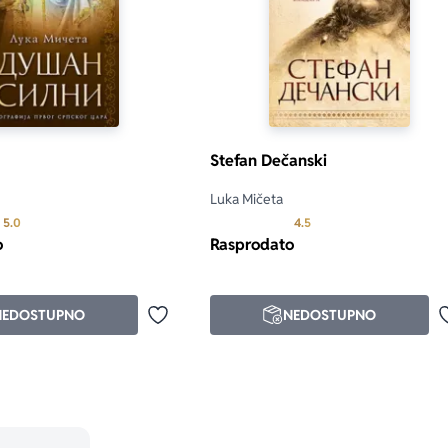
Stefan Dečanski
Luka Mičeta
Prosecna ocena je 5.0 od 5
Prosecna ocena je 4.5 od
5.0
4.5
o
Rasprodato
NEDOSTUPNO
NEDOSTUPNO
Dodaj u omiljene