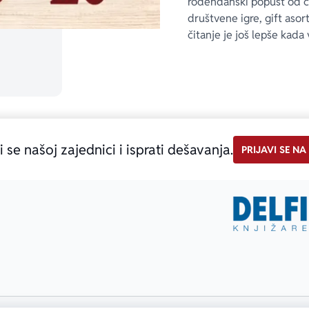
rođendanski popust od 
društvene igre, gift asor
čitanje je još lepše kada 
i se našoj zajednici i isprati dešavanja.
PRIJAVI SE NA