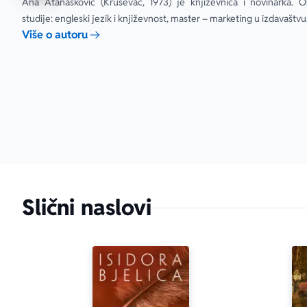
Ana Atanasković (Kruševac, 1973) je književnica i novinarka. O
trenutak iz z
studije: engleski jezik i književnost, master – marketing u izdavaštvu
snagu nesebi
Više o autoru
– Luiz Miler,
Slični naslovi