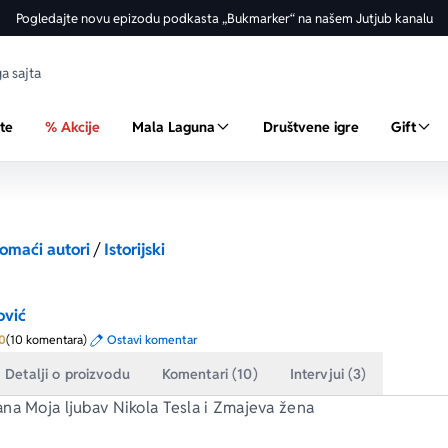
Pogledajte novu epizodu podkasta „Bukmarker“ na našem Jutjub kanalu
ste
% Akcije
Mala Laguna
Društvene igre
Gift
omaći autori
/
Istorijski
ović
Prosecna ocena je 5.0 od 5
0
(10 komentara)
Ostavi komentar
Detalji o proizvodu
Komentari (10)
Intervjui (3)
ana 
Moja ljubav Nikola Tesla
 i 
Zmajeva žena