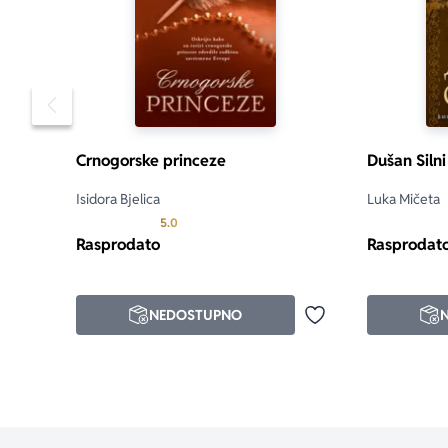
Pomeranje sadržaja slajdera u levo
Crnogorske princeze
Dušan Silni
Isidora Bjelica
Luka Mičeta
Prosecna ocena je 5.0 od 5
5.0
Rasprodato
Rasprodat
NEDOSTUPNO
Dodaj u omiljene