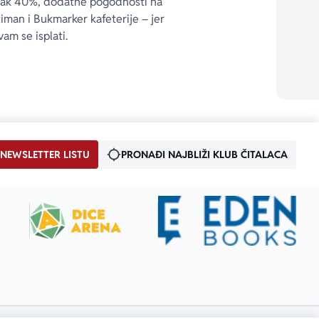
čak 40%, dodatne pogodnosti na 
timan i Bukmarker kafeterije – jer 
vam se isplati.
 NEWSLETTER LISTU
PRONAĐI NAJBLIŽI KLUB ČITALACA