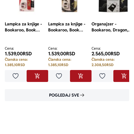
Lampica za knjige -
Lampica za knjige -
Organajzer -
Bookaroo, Book
Bookaroo, Book
Bookaroo, Dragon,
Lovers, Warrior
Lovers, Dragon
Books and Stuff
Dragon
Cena:
Cena:
Cena:
1.539,00
RSD
1.539,00
RSD
2.565,00
RSD
Članska cena:
Članska cena:
Članska cena:
1.385,10
RSD
1.385,10
RSD
2.308,50
RSD
Dodaj u omiljene
Dodaj u omiljene
Dodaj u omilje
DODAJ U KORPU
DODAJ U KORPU
DODA
POGLEDAJ SVE
WEDNESDAY