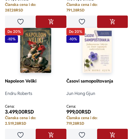
Članska cena i do:
Članska cena i do:
287,28
RSD
791,28
RSD
Dodaj u omiljene
Dodaj u omiljene
DODAJ U KORPU
DODAJ U KO
Do 20%
Do 20%
-10%
-10%
Napoleon Veliki
Časovi samopoštovanja
Endru Roberts
Jun Hong Gjun
Cena:
Cena:
3.499,00
RSD
999,00
RSD
Članska cena i do:
Članska cena i do:
2.519,28
RSD
719,28
RSD
Dodaj u omiljene
Dodaj u omiljene
DODAJ U KORPU
DODAJ U KO