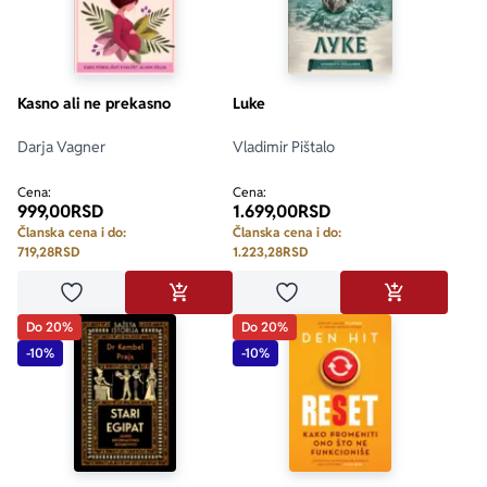
Kasno ali ne prekasno
Luke
Darja Vagner
Vladimir Pištalo
Cena:
Cena:
999,00
RSD
1.699,00
RSD
Članska cena i do:
Članska cena i do:
719,28
RSD
1.223,28
RSD
Dodaj u omiljene
Dodaj u omiljene
DODAJ U KORPU
DODAJ U KO
Do 20%
Do 20%
-10%
-10%