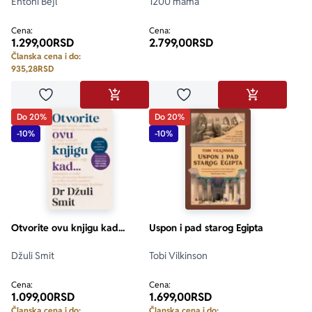
Entoni Bejl
1200 mama
Cena:
Cena:
1.299,00
RSD
2.799,00
RSD
Članska cena i do:
935,28
RSD
Dodaj u omiljene
Dodaj u omiljene
DODAJ U KORPU
DODAJ U KO
Do 20%
Do 20%
-10%
-10%
Otvorite ovu knjigu kad...
Uspon i pad starog Egipta
Džuli Smit
Tobi Vilkinson
Cena:
Cena:
1.099,00
RSD
1.699,00
RSD
Članska cena i do:
Članska cena i do: