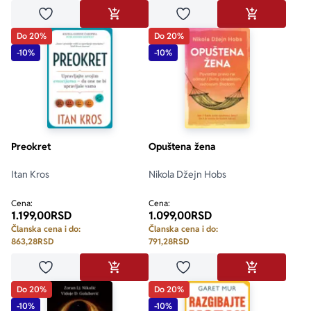
Dodaj u omiljene
Dodaj u omiljene
DODAJ U KORPU
DODAJ U KO
Do 20%
Do 20%
-10%
-10%
Preokret
Opuštena žena
Itan Kros
Nikola Džejn Hobs
Cena:
Cena:
1.199,00
RSD
1.099,00
RSD
Članska cena i do:
Članska cena i do:
863,28
RSD
791,28
RSD
Dodaj u omiljene
Dodaj u omiljene
DODAJ U KORPU
DODAJ U KO
Do 20%
Do 20%
-10%
-10%