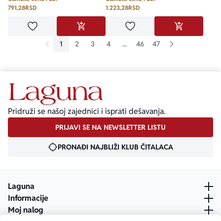
791,28
RSD
1.223,28
RSD
Dodaj u omiljene
Dodaj u omiljene
DODAJ U KORPU
DODAJ U KO
1
2
3
4
...
46
47
Pridruži se našoj zajednici i isprati dešavanja.
PRIJAVI SE NA NEWSLETTER LISTU
PRONAĐI NAJBLIŽI KLUB ČITALACA
Laguna
Informacije
Moj nalog