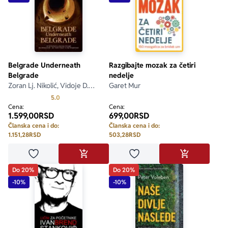
Belgrade Underneath
Razgibajte mozak za četiri
Belgrade
nedelje
Zoran Lj. Nikolić, Vidoje D.
Garet Mur
Golubović
Prosecna ocena je 5.0 od 5
5.0
Cena:
Cena:
1.599,00
RSD
699,00
RSD
Članska cena i do:
Članska cena i do:
1.151,28
RSD
503,28
RSD
Dodaj u omiljene
Dodaj u omiljene
DODAJ U KORPU
DODAJ U KO
Do 20%
Do 20%
-10%
-10%