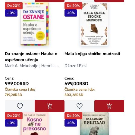
Do 20%
Do 20%
-10%
-10%
Da znanje ostane: Nauka o
Mala knjiga stoičke mudrosti
uspešnom učenju
Mark A. Mekdanijel, Henri L.
Džozef Pirsi
Rediger III, Piter S. Braun
Cena:
Cena:
999,00
RSD
699,00
RSD
Članska cena i do:
Članska cena i do:
719,28
RSD
503,28
RSD
Dodaj u omiljene
Dodaj u omiljene
DODAJ U KORPU
DODAJ U KO
Do 20%
Do 20%
-10%
-10%