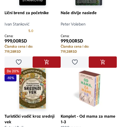
Lični brend za početnike
Naše divlje nasleđe
Ivan Stanković
Peter Voleben
Prosecna ocena je 5.0 od 5
5.0
Cena:
Cena:
999,00
RSD
999,00
RSD
Članska cena i do:
Članska cena i do:
719,28
RSD
719,28
RSD
Dodaj u omiljene
Dodaj u omiljene
DODAJ U KORPU
DODAJ U KO
Do 20%
-10%
Turistički vodič kroz srednji
Komplet - Od mama za mame
vek
1-3