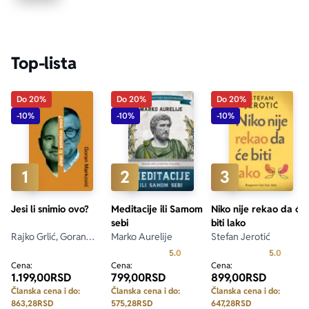
Ekranizovane knjige
Poezija
Bojan Ljubenović
Peter Handke
Top-lista
Za poklon
Lični razvoj i popularna psihologija
Dejan Tiago-Stanković
Harlan Koben
Do 20%
Do 20%
Do 20%
E-knjige
Biografija
Milica Jakovljević Mir-Jam
Elif Šafak
-10%
-10%
-10%
Autori
1
2
3
Jesi li snimio ovo?
Meditacije ili Samom
Niko nije rekao da će
sebi
biti lako
Rajko Grlić, Goran
Marko Aurelije
Stefan Jerotić
Marković
Prosecna ocena je 5.0 od 5
Prosecn
5.0
5.0
Cena:
Cena:
Cena:
1.199,00
RSD
799,00
RSD
899,00
RSD
Članska cena i do:
Članska cena i do:
Članska cena i do:
863,28
RSD
575,28
RSD
647,28
RSD