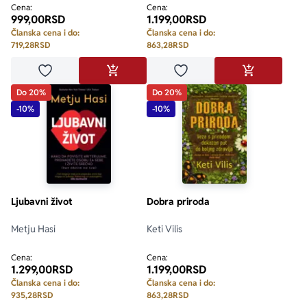
Cena:
Cena:
999,00
RSD
1.199,00
RSD
Članska cena i do:
Članska cena i do:
719,28
RSD
863,28
RSD
Dodaj u omiljene
Dodaj u omiljene
DODAJ U KORPU
DODAJ U KO
Do 20%
Do 20%
-10%
-10%
Ljubavni život
Dobra priroda
Metju Hasi
Keti Vilis
Cena:
Cena:
1.299,00
RSD
1.199,00
RSD
Članska cena i do:
Članska cena i do:
935,28
RSD
863,28
RSD