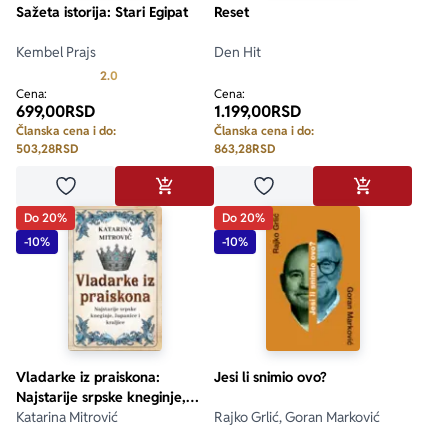
Sažeta istorija: Stari Egipat
Reset
Kembel Prajs
Den Hit
Prosecna ocena je 2.0 od 5
2.0
Cena:
Cena:
699,00
RSD
1.199,00
RSD
Članska cena i do:
Članska cena i do:
503,28
RSD
863,28
RSD
Dodaj u omiljene
Dodaj u omiljene
DODAJ U KORPU
DODAJ U KO
Do 20%
Do 20%
-10%
-10%
Vladarke iz praiskona:
Jesi li snimio ovo?
Najstarije srpske kneginje,
županice i kraljice
Katarina Mitrović
Rajko Grlić, Goran Marković