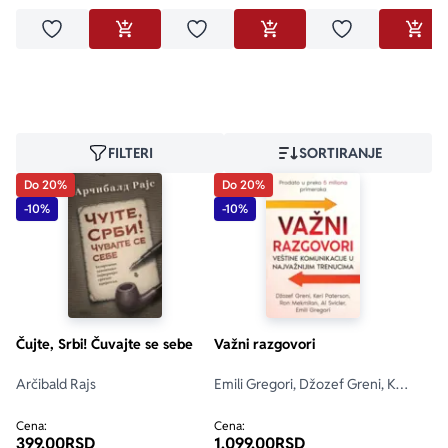
Dodaj u omiljene
Dodaj u omiljene
Dodaj u omilje
DODAJ U KORPU
DODAJ U KORPU
DODA
FILTERI
SORTIRANJE
Do 20%
Do 20%
-10%
-10%
Čujte, Srbi! Čuvajte se sebe
Važni razgovori
Arčibald Rajs
Emili Gregori, Džozef Greni, Keri
Paterson, Ron Mekmilan, Al
Svicler
Cena:
Cena:
399,00
RSD
1.099,00
RSD