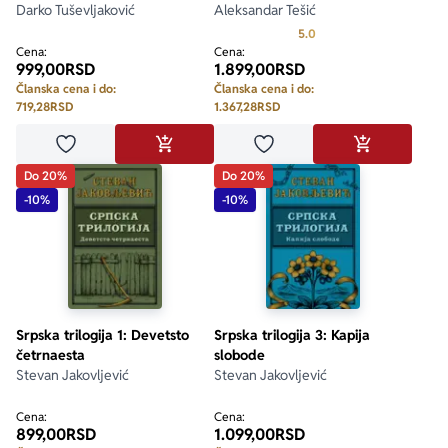
Darko Tuševljaković
Aleksandar Tešić
Prosecna ocena je 5.0 o
5.0
Cena:
Cena:
999,00
RSD
1.899,00
RSD
Članska cena i do:
Članska cena i do:
719,28
RSD
1.367,28
RSD
Dodaj u omiljene
Dodaj u omiljene
DODAJ U KORPU
DODAJ U KO
Do 20%
Do 20%
-10%
-10%
Srpska trilogija 1: Devetsto
Srpska trilogija 3: Kapija
četrnaesta
slobode
Stevan Jakovljević
Stevan Jakovljević
Cena:
Cena:
899,00
RSD
1.099,00
RSD