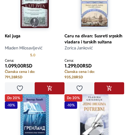
Kal juga
Caru na divan: Susreti srpskih
vladara i turskih sultana
Mladen Milosavljević
Zorica Janković
Prosecna ocena je 5.0 od 5
5.0
Cena:
Cena:
1.099,00
RSD
1.299,00
RSD
Članska cena i do:
Članska cena i do:
791,28
RSD
935,28
RSD
Dodaj u omiljene
Dodaj u omiljene
DODAJ U KORPU
DODAJ U KO
Do 20%
Do 20%
-10%
-10%