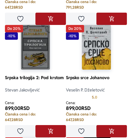
Članska cena i do:
Članska cena i do:
647,28
RSD
791,28
RSD
Dodaj u omiljene
Dodaj u omiljene
DODAJ U KORPU
DODAJ U KO
Do 20%
Do 20%
-10%
-10%
Srpska trilogija 2: Pod krstom
Srpsko srce Johanovo
Stevan Jakovljević
Veselin P. Dželetović
Prosecna ocena je 5.0 o
5.0
Cena:
Cena:
899,00
RSD
899,00
RSD
Članska cena i do:
Članska cena i do:
647,28
RSD
647,28
RSD
Dodaj u omiljene
Dodaj u omiljene
DODAJ U KORPU
DODAJ U KO