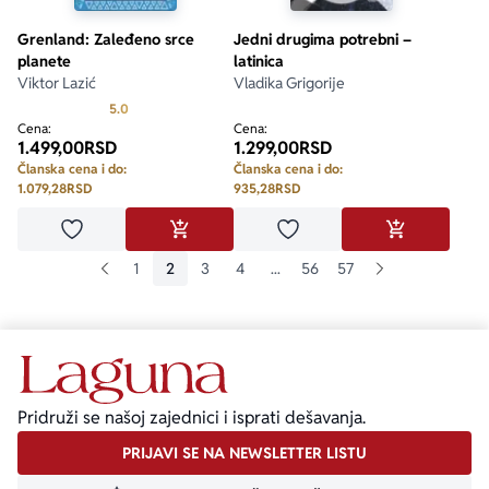
Grenland: Zaleđeno srce
Jedni drugima potrebni –
planete
latinica
Viktor Lazić
Vladika Grigorije
Prosecna ocena je 5.0 od 5
5.0
Cena:
Cena:
1.499,00
RSD
1.299,00
RSD
Članska cena i do:
Članska cena i do:
1.079,28
RSD
935,28
RSD
Dodaj u omiljene
Dodaj u omiljene
DODAJ U KORPU
DODAJ U KO
1
2
3
4
...
56
57
Pridruži se našoj zajednici i isprati dešavanja.
PRIJAVI SE NA NEWSLETTER LISTU