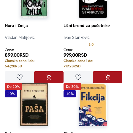
Nora i Zmija
Lični brend za početnike
Vladan Matijević
Ivan Stanković
Prosecna ocena je 5.0 o
5.0
Cena:
Cena:
899,00
RSD
999,00
RSD
Članska cena i do:
Članska cena i do:
647,28
RSD
719,28
RSD
Dodaj u omiljene
Dodaj u omiljene
DODAJ U KORPU
DODAJ U KO
Do 20%
Do 20%
-10%
-10%