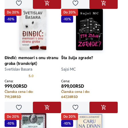
Dodaj u omiljene
Dodaj u omiljene
DODAJ U KORPU
DODAJ U KO
Do 20%
Do 20%
-10%
-10%
Đinđić: memoari s onu stranu
Šta žulja zgrade?
groba (transkript)
Svetislav Basara
Sajsi MC
Prosecna ocena je 5.0 od 5
5.0
Cena:
Cena:
999,00
RSD
899,00
RSD
Članska cena i do:
Članska cena i do:
719,28
RSD
647,28
RSD
Dodaj u omiljene
Dodaj u omiljene
DODAJ U KORPU
DODAJ U KO
Do 20%
Do 20%
-10%
-10%