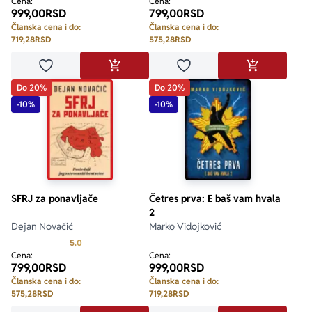
Cena:
Cena:
999,00
RSD
799,00
RSD
Članska cena i do:
Članska cena i do:
719,28
RSD
575,28
RSD
Dodaj u omiljene
Dodaj u omiljene
DODAJ U KORPU
DODAJ U KO
Do 20%
Do 20%
-10%
-10%
SFRJ za ponavljače
Četres prva: E baš vam hvala
2
Dejan Novačić
Marko Vidojković
Prosecna ocena je 5.0 od 5
5.0
Cena:
Cena:
799,00
RSD
999,00
RSD
Članska cena i do:
Članska cena i do:
575,28
RSD
719,28
RSD