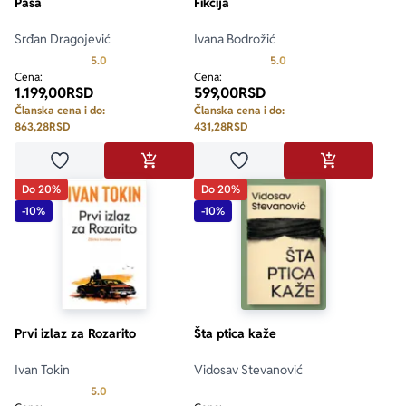
Paša
Fikcija
Srđan Dragojević
Ivana Bodrožić
Prosecna ocena je 5.0 od 5
Prosecna ocena je 5.0 o
5.0
5.0
Cena:
Cena:
1.199,00
RSD
599,00
RSD
Članska cena i do:
Članska cena i do:
863,28
RSD
431,28
RSD
Dodaj u omiljene
Dodaj u omiljene
DODAJ U KORPU
DODAJ U KO
Do 20%
Do 20%
-10%
-10%
Prvi izlaz za Rozarito
Šta ptica kaže
Ivan Tokin
Vidosav Stevanović
Prosecna ocena je 5.0 od 5
5.0