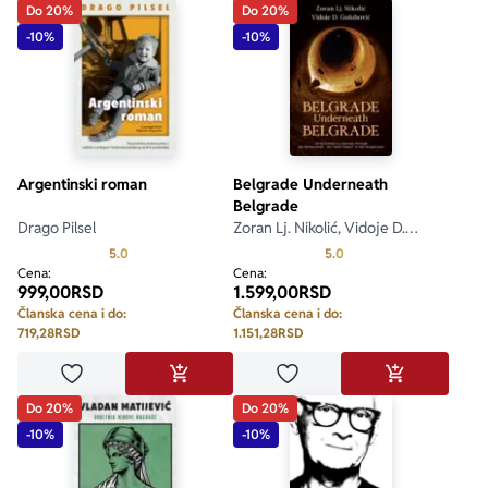
Do 20%
Do 20%
-10%
-10%
Argentinski roman
Belgrade Underneath
Belgrade
Drago Pilsel
Zoran Lj. Nikolić, Vidoje D.
Golubović
Prosecna ocena je 5.0 od 5
Prosecna ocena je 5.0 o
5.0
5.0
Cena:
Cena:
999,00
RSD
1.599,00
RSD
Članska cena i do:
Članska cena i do:
719,28
RSD
1.151,28
RSD
Dodaj u omiljene
Dodaj u omiljene
DODAJ U KORPU
DODAJ U KO
Do 20%
Do 20%
-10%
-10%