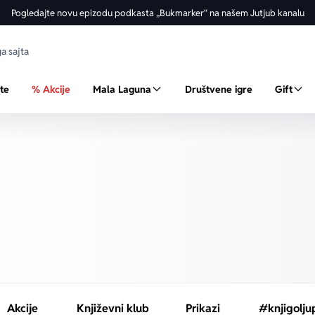
Pogledajte novu epizodu podkasta „Bukmarker“ na našem Jutjub kanalu
ste
% Akcije
Mala Laguna
Društvene igre
Gift
Akcije
Književni klub
Prikazi
#knjigolju