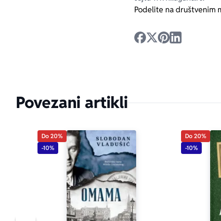
Podelite na društvenim 
Povezani artikli
Do 20%
Do 20%
-10%
-10%