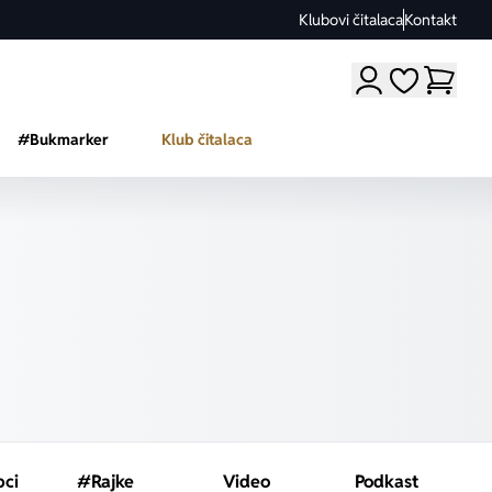
Klubovi čitalaca
Kontakt
Moji omiljeni a
#Bukmarker
Klub čitalaca
pci
#Rajke
Video
Podkast