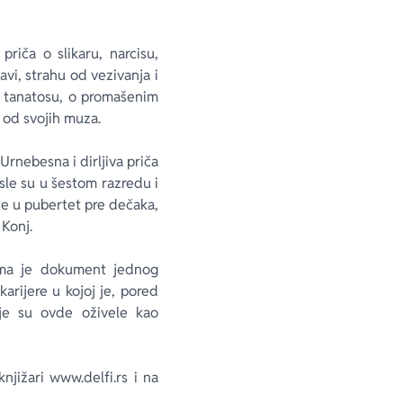
riča o slikaru, narcisu,
avi, strahu od vezivanja i
 i tanatosu, o promašenim
 od svojih muza.
Urnebesna i dirljiva priča
sle su u šestom razredu i
ze u pubertet pre dečaka,
 Konj.
jima je dokument jednog
karijere u kojoj je, pored
oje su ovde oživele kao
njižari www.delfi.rs i na