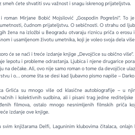
z smeh ćete shvatiti svu važnost i snagu iskrenog prijateljstva.
i roman Mirjane Bobić Mojsilović „Gospodin Pogrešni“. To je p
umetnosti, čudnom prijateljstvu. O sebičnosti. O strahu od ljub
agih žena na izložbi u Beogradu otvaraju riznicu priča o erosu
nom i usamljenom životu umetnika, koji je voleo svoja dela više
koro će se naći i treće izdanje knjige „Devojčice su obično više“. 
aje lepotu i probleme odrastanja. Ljubica i njene drugarice pora
u na dečake. Ali, ovo nije samo roman o tome da devojčice ula
arstvu i o… onome šta se desi kad ljubavno pismo napiše – Darko
jka Grlića su mnogo više od klasične autobiografije – u n
nih i kolektivnih sudbina, ali i pisani trag jedne rediteljske 
ađenih filmova, ostalo mnogo nesnimljenih filmskih priča k
reće izdanje ove knjige.
svim knjižarama Delfi, Laguninim klubovima čitalaca, onlajn k