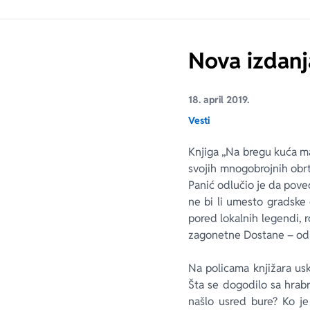
Nova izdanj
18. april 2019.
Vesti
Knjiga „Na bregu kuća ma
svojih mnogobrojnih obr
Panić odlučio je da pove
ne bi li umesto gradske 
pored lokalnih legendi, 
zagonetne Dostane – od m
Na policama knjižara usk
Šta se dogodilo sa hrabri
našlo usred bure? Ko j