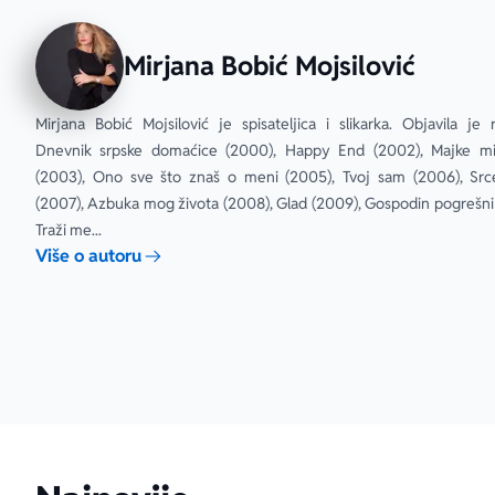
Mirjana Bobić Mojsilović
Mirjana Bobić Mojsilović je spisateljica i slikarka. Objavila je 
Dnevnik srpske domaćice (2000), Happy End (2002), Majke mi,
(2003), Ono sve što znaš o meni (2005), Tvoj sam (2006), Src
(2007), Azbuka mog života (2008), Glad (2009), Gospodin pogrešni (
Traži me...
Više o autoru