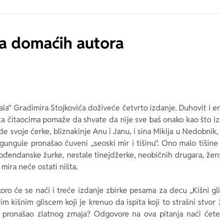
a domaćih autora
la“ Gradimira Stojkovića doživeće četvrto izdanje. Duhovit i 
ta čitaocima pomaže da shvate da nije sve baš onako kao što iz
de svoje ćerke, bliznakinje Anu i Janu, i sina Mikija u Nedobni
gungule pronašao čuveni „seoski mir i tišinu“. Ono malo tišine p
rođendanske žurke, nestale tinejdžerke, neobičnih drugara, žen
ira neće ostati ništa.
oro će se naći i treće izdanje zbirke pesama za decu „Kišni gli
m kišnim gliscem koji je krenuo da ispita koji to strašni stvor
e pronašao zlatnog zmaja? Odgovore na ova pitanja naći će