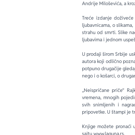
Andrije Miloševića, a kro
Treće izdanje doživeće 
ljubavnicama, o slikama, 
strahu od smrti. Slike n
ljubavima i jednom uspeš
U prodaji širom Srbije us
autora koji odlično pozn
potpuno drugačije gledaj
nego i o košarci, o drug
„Neispričane priče“ Ra
vremena, mnogih pojedinač
svih snimljenih i nagr
pripovetke. U štampi je t
Knjige možete pronaći u 
sajtu www.laguna.rs.