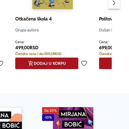
Pomeran
Otkačena škola 4
Poštovana dec
Grupa autora
Dušan Radović
d 5
4.7
Cena:
Cena:
499,00
RSD
699,00
RSD
Članska cena i do:
359,28
RSD
Članska cena i do:
DODAJ U KORPU
DODA
Dodaj u omiljene
Dodaj u omiljene
Do 20%
-10%