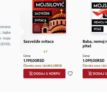
romane 
 bajka 
e moje 
Sazvežđe svitaca
Baba, nemoj n
2010), 
pitaš
Prosecna ocena je 4.9 od 5
4.9
Cena:
Cena:
1.199,00
RSD
1.099,00
RSD
Članska cena i do:
863,28
RSD
Članska cena i do:
DODAJ U KORPU
DODAJ 
Dodaj u omiljene