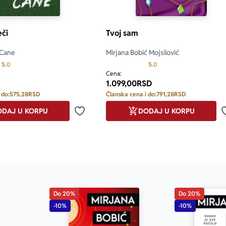
eči
Tvoj sam
 Cane
Mirjana Bobić Mojsilović
Prosecna ocena je 5.0 od 5
Prosecna ocena je 5.0 o
5.0
5.0
Cena:
1.099,00
RSD
 do:
575,28
RSD
Članska cena i do:
791,28
RSD
DAJ U KORPU
DODAJ U KORPU
Dodaj u omiljene
Do 20%
Do 20%
-10%
-10%