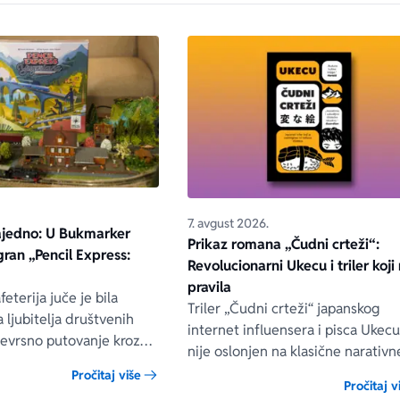
7. avgust 2026.
ajedno: U Bukmarker
Prikaz romana „Čudni crteži“:
igran „Pencil Express:
Revolucionarni Ukecu i triler koji 
pravila
eterija juče je bila
Triler „Čudni crteži“ japanskog
 ljubitelja društvenih
internet influensera i pisca Ukec
vojevrsno putovanje kroz
nije oslonjen na klasične narativn
koje je zauvek ostalo deo
tehnike niti na uobičajene načine
Pročitaj više
e istorije.
Pročitaj v
građenja napetosti. Umesto toga,