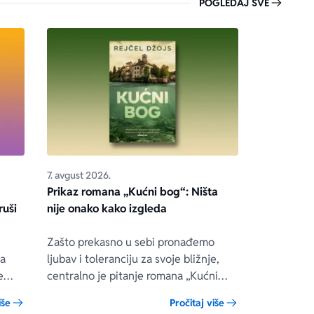
POGLEDAJ SVE
7. avgust 2026.
Prikaz romana „Kućni bog“: Ništa
ruši
nije onako kako izgleda
Zašto prekasno u sebi pronađemo
ua
ljubav i toleranciju za svoje bližnje,
e
centralno je pitanje romana „Kućni
bog“ engleske autorke Rejčel Džojs, u
iše
Pročitaj više
 on
kojem se prepliću teme porodice,