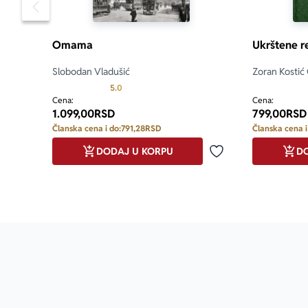
Pomeranje sadržaja slajdera u levo
Omama
Ukrštene r
Slobodan Vladušić
Zoran Kostić
Prosecna ocena je 5.0 od 5
5.0
Cena:
Cena:
1.099,00
RSD
799,00
RSD
Članska cena i do:
791,28
RSD
Članska cena i
DODAJ U KORPU
DO
Dodaj u omiljene