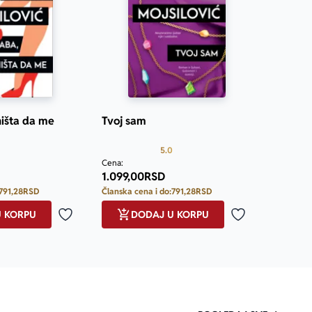
išta da me
Tvoj sam
Prosecna ocena je 5.0 od 5
5.0
Cena:
1.099,00
RSD
791,28
RSD
Članska cena i do:
791,28
RSD
U KORPU
DODAJ U KORPU
Dodaj u omiljene
Dodaj u omilje