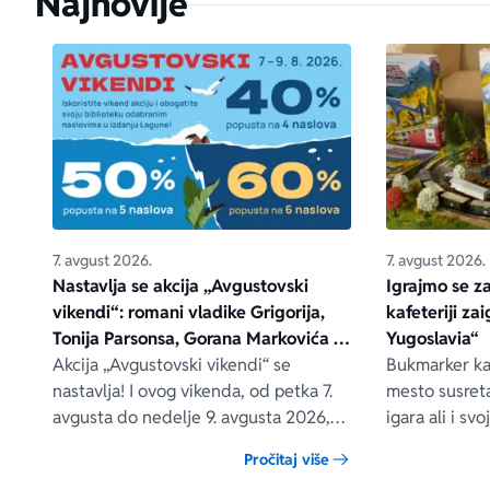
Najnovije
7. avgust 2026.
7. avgust 2026.
Nastavlja se akcija „Avgustovski
Igrajmo se z
vikendi“: romani vladike Grigorija,
kafeteriji za
Tonija Parsonsa, Gorana Markovića i
Yugoslavia“
drugih – na popustu od čak 40, 50 i
Akcija „Avgustovski vikendi“ se
Bukmarker kaf
60%
nastavlja! I ovog vikenda, od petka 7.
mesto susreta
avgusta do nedelje 9. avgusta 2026,
igara ali i s
očekuju vas posebni popusti na
jedno vreme 
Pročitaj više
odabrane Lagunine knjige, i to na
naše zajedničk