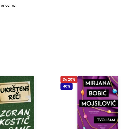
mrežama:
Do 20%
-10%