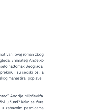
emotivan, ovaj roman zbog
gleda. Snimatelj Anđelko
k, selo nadomak Beograda,
rekinuli su seoski psi, a
skog manastira, poplave i
stac“ Andrije Miloševića.
 živi u šumi? Kako se ćure
te u zabavnim pesmicama