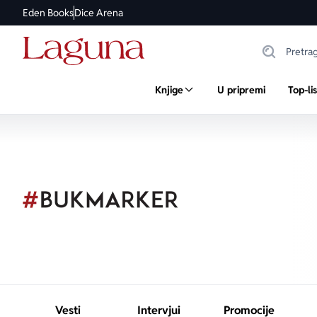
Eden Books
Dice Arena
Knjige
U pripremi
Top-li
Vesti
Intervjui
Promocije