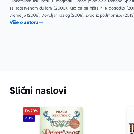
Filozofskom fakultetu u Beogradu. Dosad je objavila romane Spletk
sa sopstvenom dušom (2000), Kao da se ništa nije dogodilo (2003)
vreme je (2006), Dovoljan razlog (2008), Zvuci iz podmornice (2013)
Više o autoru
Slični naslovi
Do 20%
-10%