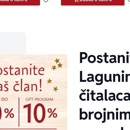
Dodaj u omiljene
Postani
Laguni
čitalaca
brojni