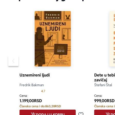
Pomeranje sadržaja slajdera u levo
Uznemireni ljudi
Dete u teb
zavičaj
Fredrik Bakman
Štefani Štal
Prosecna ocena je 4.7 od 5
4.7
Cena:
Cena:
1.199,00
RSD
999,00
RSD
Članska cena i do:
863,28
RSD
Članska cena i
DODAJ U KORPU
DO