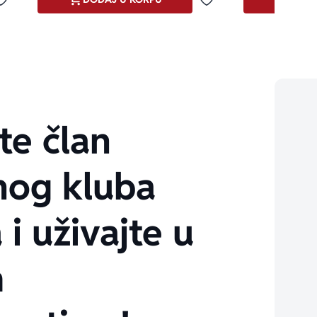
Dodaj u omiljene
Dodaj u omiljene
te član
nog kluba
 i uživajte u
m