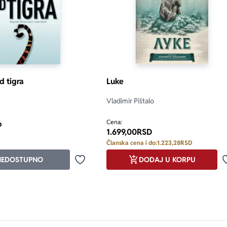
d tigra
Luke
Vladimir Pištalo
Cena:
o
1.699,00
RSD
Članska cena i do:
1.223,28
RSD
NEDOSTUPNO
DODAJ U KORPU
Dodaj u omiljene