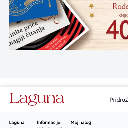
Pridruž
Laguna
Informacije
Moj nalog