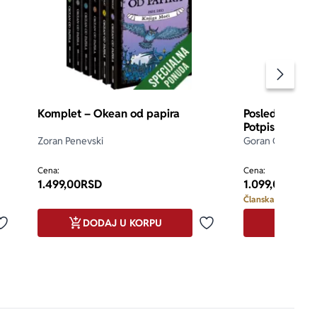
Pomeran
Komplet – Okean od papira
Poslednja stani
Potpisan prim
Zoran Penevski
Goran Gocić
Cena:
Cena:
1.499,00
RSD
1.099,00
RSD
Članska cena i do:
DODAJ U KORPU
DODA
Dodaj u omiljene
Dodaj u omiljene