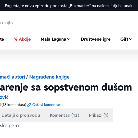
Pogledajte novu epizodu podkasta „Bukmarker“ na našem Jutjub kanalu
ste
% Akcije
Mala Laguna
Društvene igre
Gift
maći autori
/
Nagrađene knjige
karenje sa sopstvenom dušom
ović
Prosecna ocena je 4.9 od 5
9
(13 komentara)
Ostavi komentar
Detalji o proizvodu
Komentari (13)
Prikazi (1)
sko pero.