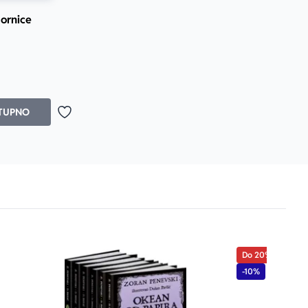
ornice
Prosecna ocena je 4.8 od 5
TUPNO
Dodaj u omiljene
Do 20%
-10%