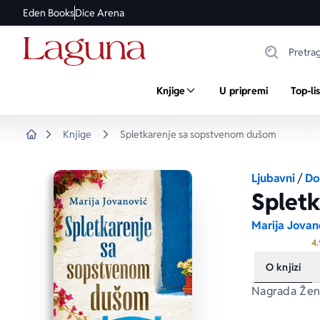
Eden Books
Dice Arena
Knjige
U pripremi
Top-li
Knjige
Spletkarenje sa sopstvenom dušom
Home
Ljubavni
/
Do
Splet
Marija Jovan
4.
O knjizi
Nagrada 
Žen