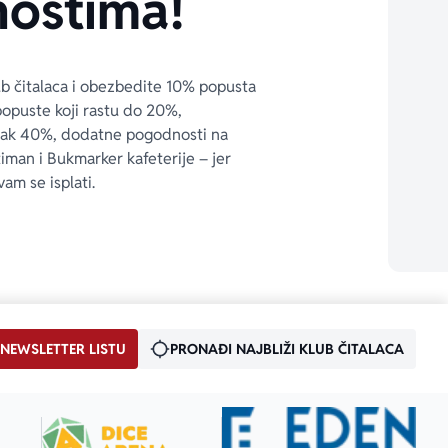
ostima!
ub čitalaca i obezbedite 10% popusta 
popuste koji rastu do 20%, 
čak 40%, dodatne pogodnosti na 
timan i Bukmarker kafeterije – jer 
vam se isplati.
 NEWSLETTER LISTU
PRONAĐI NAJBLIŽI KLUB ČITALACA