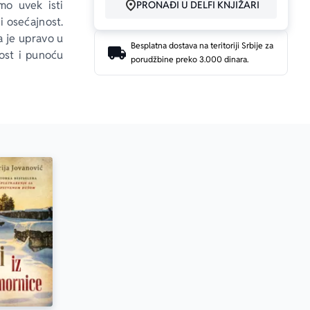
o uvek isti 
PRONAĐI U DELFI KNJIŽARI
i osećajnost. 
a je upravo u 
Besplatna dostava na teritoriji Srbije za
ost i punoću 
porudžbine preko 3.000 dinara.
 o bilo čemu, 
lo stvarnog 
e stopljeno u 
lavlja romana 
pisac iz tog 
arujući tako 
ana traga za 
a slobodna i 
Žensko pero