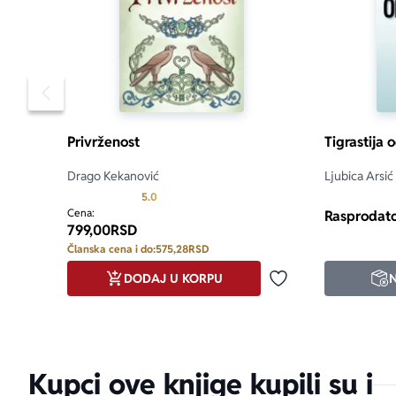
Pomeranje sadržaja slajdera u levo
Privrženost
Tigrastija o
Drago Kekanović
Ljubica Arsić
Prosecna ocena je 5.0 od 5
5.0
Cena:
Rasprodat
799,00
RSD
Članska cena i do:
575,28
RSD
DODAJ U KORPU
Dodaj u omiljene
Kupci ove knjige kupili su i