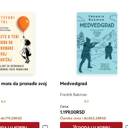
i mora da pronađe svoj
Medvedgrad
Fredrik Bakman
Prosecna ocena je 4.6 od 5
Prosecna ocena je 4.9 od
4.6
4.9
Cena:
1.199,00
RSD
 do:
719,28
RSD
Članska cena i do:
863,28
RSD
DAJ U KORPU
DODAJ U KORPU