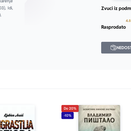
arenje 
, Idi, 
Zvuci iz podm
.
4.8
Rasprodato
NEDOS
Do 20%
-10%