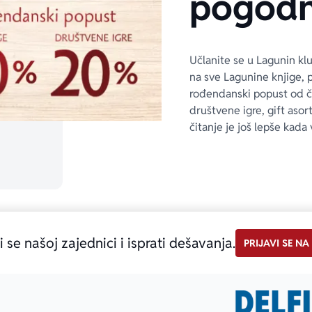
pogodn
Učlanite se u Lagunin kl
na sve Lagunine knjige, 
rođendanski popust od 
društvene igre, gift asor
čitanje je još lepše kada 
i se našoj zajednici i isprati dešavanja.
PRIJAVI SE NA