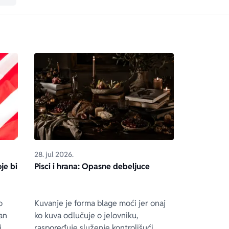
28. jul 2026.
je bi
Pisci i hrana: Opasne debeljuce
o
Kuvanje je forma blage moći jer onaj
an
ko kuva odlučuje o jelovniku,
i
raspoređuje služenje kontrolišući