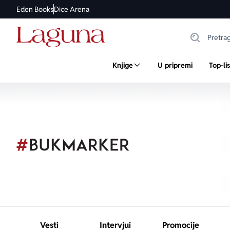
Eden Books
Dice Arena
Knjige
U pripremi
Top-li
Vesti
Intervjui
Promocije