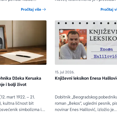
ETI NA LETOVANJE?
pomalo zastrašujući.
Pročitaj više
Pročitaj v
m skratili muke i olakšali
avljamo vam knjige koje je
a Laguna objavila u
esecu – knjige koje će
 zaintrigirati, iznenaditi i
 njima razmišljate dugo
je pročitane stranice!
15. jul 2026.
tehnika Džeka Keruaka
Književni leksikon Enesa Halilov
je i bolji život
12. mart 1922. – 21.
Dobitnik „Beogradskog pobednika
, kultna ličnost bit
roman „Bekos“, ugledni pesnik, pis
osvećenik simbolizma i
novinar Enes Halilović, izložio je
idealista, ostavio je iza
literarna dela koja su mu osvetlila