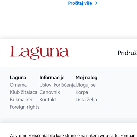
Pročitaj više
Skot, dok režiju ne samo napete
sebe i listu o
potrage za serijskim ubicom već i
„Načela i teh
složenog odnosa između oca i sina
potpisuje Džejms Eškroft.
Pridruž
Laguna
Informacije
Moj nalog
O nama
Uslovi korišćenja
Uloguj se
Klub čitalaca
Cenovnik
Korpa
Bukmarker
Kontakt
Lista želja
Foreign rights
Za vreme korišćenja bilo koje stranice na našem web-sajtu, kompani