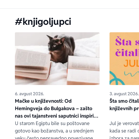
#knjigoljupci
6. avgust 2026.
3. avgust 2026.
Mačke u književnosti: Od
Šta smo čital
Hemingveja do Bulgakova – zašto
književnih p
nas ovi tajanstveni saputnici inspirišu
vekovima
U starom Egiptu bile su poštovane
Jul je verova
gotovo kao božanstva, a u srednjem
kada se radi 
veku često nepravedno povezivane sa
izbora za na