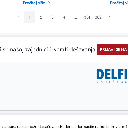
Pročitaj više
Pročitaj v
d 30 stavki koju je nazvao
pomogla da nađe i postane auten
nike za modernu prozu“.
glas srpske književnosti.
1
2
3
4
...
381
382
i se našoj zajednici i isprati dešavanja.
PRIJAVI SE NA
ja Laguna d.o.o. može da sačuva određene informacije na korisnikov uređa