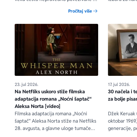
sujeverjem, dok su danas među
KNJIGE PON
Pročitaj više
najomiljenijim kućnim ljubimcima na
Kako bismo va
svetu.
izbor, predst
izdavačka kuć
prethodnom m
vas nasmejati,
naterati da o
nakon posledn
23. jul 2026.
17. jul 2026.
Na Netfliks uskoro stiže filmska
30 načela i 
adaptacija romana „Noćni šaptač“
za bolje pisan
Aleksa Norta [video]
Filmska adaptacija romana „Noćni
Džek Keruak (
šaptač“ Aleksa Norta stiže na Netfliks
oktobar 1969.)
28. avgusta, a glavne uloge tumače
generacije, p
Robert de Niro, Mišel Monagan i Adam
nepopravljivi 