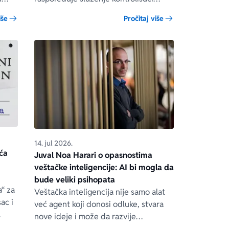
davanje, što je suština zavodničke
iše
Pročitaj više
dinamike. Ako je kuvanje pažljivo
smišljeno i komponovano, liči na
umetnost. Ako je kuvar uporan,
njegova veština liči na udvaranje.
14. jul 2026.
ića
Juval Noa Harari o opasnostima
veštačke inteligencije: AI bi mogla da
bude veliki psihopata
“ za
Veštačka inteligencija nije samo alat
ac i
već agent koji donosi odluke, stvara
nove ideje i može da razvije
 put i
sopstvene ciljeve, upozorio je izraelski