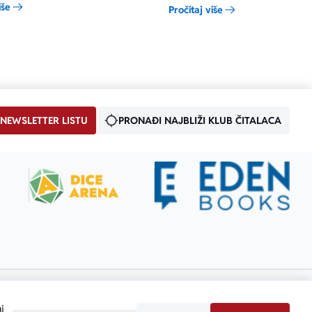
iše
Pročitaj više
tičan
istoričar i filozof Juval Noa Harari u
intervjuu vikend izdanja madridskog
lista Pais.
 NEWSLETTER LISTU
PRONAĐI NAJBLIŽI KLUB ČITALACA
j