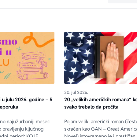
30. jul 2026.
i u julu 2026. godine – 5
20 „velikih američkih romana“ ko
reporuka
svako trebalo da pročita
tno najužurbaniji mesec
Pojam veliki američki roman (čest
o pravljenju ključnog
skraćen kao GAN – Great Americ
redni period: KOJE
Novel) istovremeno je i prestižan 