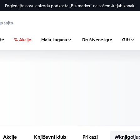
Pogledajte novu epizodu podkasta „Bukmarker“ na našem Jutjub kanalu
ste
% Akcije
Mala Laguna
Društvene igre
Gift
Akcije
Književni klub
Prikazi
#knjigolju