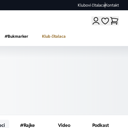
Klubovi čitalaca
Kontakt
Moji omiljeni a
#Bukmarker
Klub čitalaca
pci
#Rajke
Video
Podkast