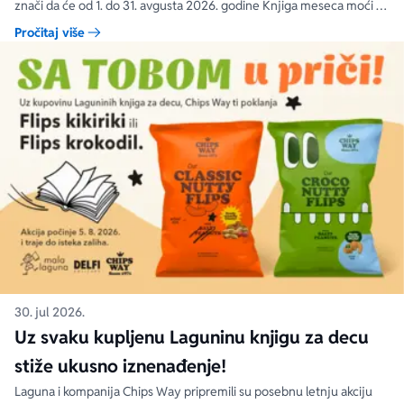
znači da će od 1. do 31. avgusta 2026. godine Knjiga meseca moći da
se kupi na specijalnom popustu od 30%. Uz ovaj popust ne važe
Pročitaj više
članski i količinski popust.
30. jul 2026.
Uz svaku kupljenu Laguninu knjigu za decu
stiže ukusno iznenađenje!
Laguna i kompanija Chips Way pripremili su posebnu letnju akciju