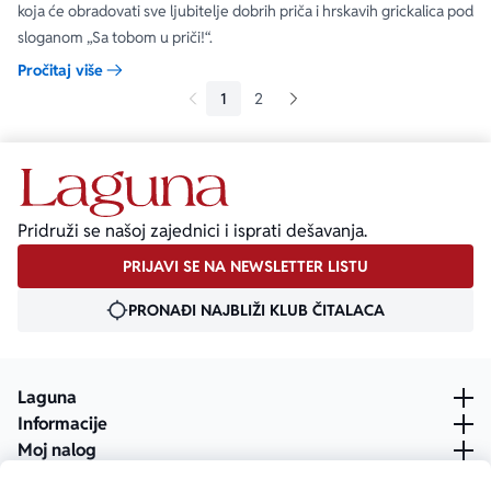
koja će obradovati sve ljubitelje dobrih priča i hrskavih grickalica pod
sloganom „Sa tobom u priči!“.
Pročitaj više
1
2
Pridruži se našoj zajednici i isprati dešavanja.
PRIJAVI SE NA NEWSLETTER LISTU
PRONAĐI NAJBLIŽI KLUB ČITALACA
Laguna
Informacije
Moj nalog