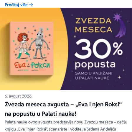
moći da se kupi na specijalnom popustu od 30%. Uz ovaj popust ne
Pročitaj više
važe članski i količinski popust.
6. avgust 2026.
Zvezda meseca avgusta – „Eva i njen Roksi“
na popustu u Palati nauke!
Palata nauke ovog avgusta predstavlja novu Zvezdu meseca – dečju
knjigu „Eva i njen Roksi“, scenariste i voditelja Srđana Anđelića