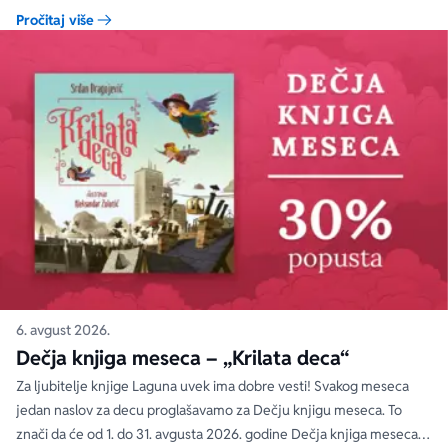
nedelje sa specijalnim DODATNIM popustom od 30%.
Pročitaj više
6. avgust 2026.
Dečja knjiga meseca – „Krilata deca“
Za ljubitelje knjige Laguna uvek ima dobre vesti! Svakog meseca
jedan naslov za decu proglašavamo za Dečju knjigu meseca. To
znači da će od 1. do 31. avgusta 2026. godine Dečja knjiga meseca