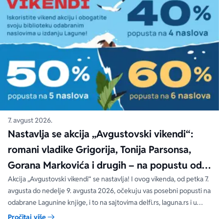
Ekranizovane knjige
Poezija
Bojan Ljubenović
Peter Handke
Za poklon
Lični razvoj i popularna psihologija
Dejan Tiago-Stanković
Harlan Koben
E-knjige
Biografija
Milica Jakovljević Mir-Jam
Elif Šafak
Autori
7. avgust 2026.
Nastavlja se akcija „Avgustovski vikendi“:
romani vladike Grigorija, Tonija Parsonsa,
Gorana Markovića i drugih – na popustu od
čak 40, 50 i 60%
Akcija „Avgustovski vikendi“ se nastavlja! I ovog vikenda, od petka 7.
avgusta do nedelje 9. avgusta 2026, očekuju vas posebni popusti na
odabrane Lagunine knjige, i to na sajtovima delfi.rs, laguna.rs i u
svim Delfi knjižarama.
Pročitaj više