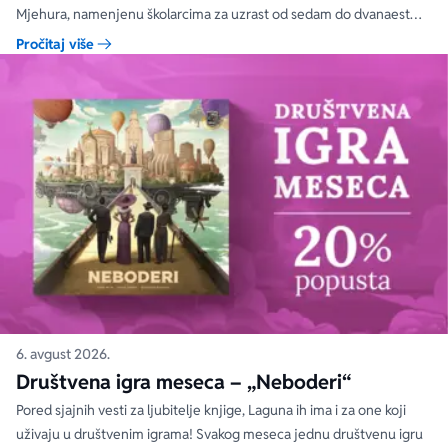
Mjehura, namenjenu školarcima za uzrast od sedam do dvanaest
godina. Ova emotivna priča o devojčici i robotu koji su drugačiji od
Pročitaj više
drugih, na popustu je 30% na redovnu cenu za posetioce Palate
nauke, sve do 31. avgusta.
6. avgust 2026.
Društvena igra meseca – „Neboderi“
Pored sjajnih vesti za ljubitelje knjige, Laguna ih ima i za one koji
uživaju u društvenim igrama! Svakog meseca jednu društvenu igru