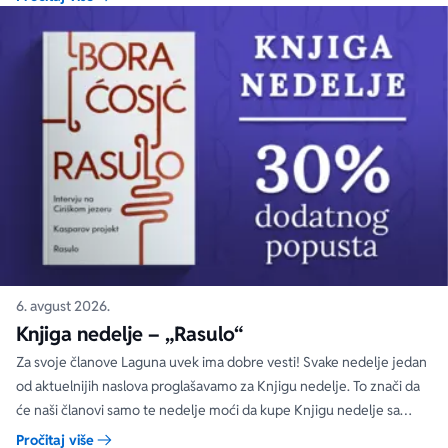
6. avgust 2026.
Knjiga nedelje – „Rasulo“
Za svoje članove Laguna uvek ima dobre vesti! Svake nedelje jedan
od aktuelnijih naslova proglašavamo za Knjigu nedelje. To znači da
će naši članovi samo te nedelje moći da kupe Knjigu nedelje sa
specijalnim DODATNIM popustom od 30%.
Pročitaj više