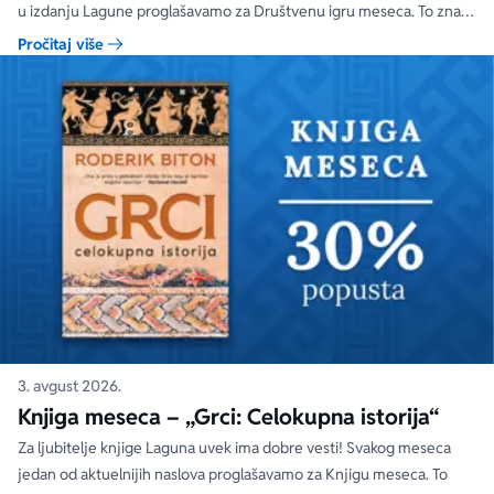
u izdanju Lagune proglašavamo za Društvenu igru meseca. To znači
da će od 1. do 31. avgusta 2026. godine Društvena igra meseca biti
Pročitaj više
na specijalnom popustu od 20%. Uz ovaj popust ne važe članski i
količinski popust.
3. avgust 2026.
Knjiga meseca – „Grci: Celokupna istorija“
Za ljubitelje knjige Laguna uvek ima dobre vesti! Svakog meseca
jedan od aktuelnijih naslova proglašavamo za Knjigu meseca. To