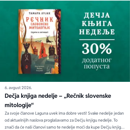
6. avgust 2026.
Dečja knjiga nedelje – „Rečnik slovenske
mitologije“
Za svoje članove Laguna uvek ima dobre vesti! Svake nedelje jedan
od aktuelnijih naslova proglašavamo za Dečju knjigu nedelje. To
znači da će naši članovi samo te nedelje moći da kupe Dečju knjigu