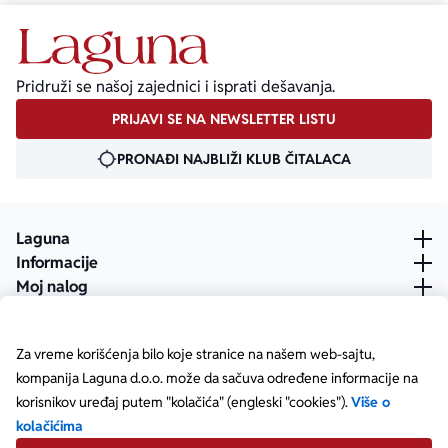
Pridruži se našoj zajednici i isprati dešavanja.
PRIJAVI SE NA NEWSLETTER LISTU
PRONAĐI NAJBLIŽI KLUB ČITALACA
Laguna
Informacije
Moj nalog
Za vreme korišćenja bilo koje stranice na našem web-sajtu,
kompanija Laguna d.o.o. može da sačuva određene informacije na
korisnikov uređaj putem "kolačića" (engleski "cookies").
Više o
kolačićima