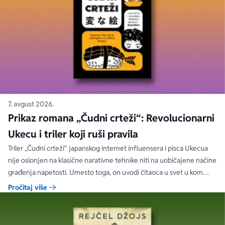
7. avgust 2026.
Prikaz romana „Čudni crteži“: Revolucionarni
Ukecu i triler koji ruši pravila
Triler „Čudni crteži“ japanskog internet influensera i pisca Ukecua
nije oslonjen na klasične narativne tehnike niti na uobičajene načine
građenja napetosti. Umesto toga, on uvodi čitaoca u svet u kom
priložene ilustracije govore više od reči, a ono što je nacrtano često
Pročitaj više
nosi dublju istinu od onoga što je izgovoreno.