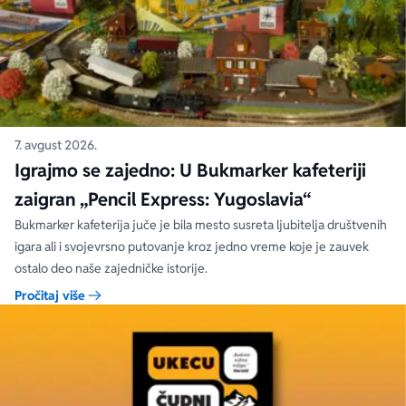
7. avgust 2026.
Igrajmo se zajedno: U Bukmarker kafeteriji
zaigran „Pencil Express: Yugoslavia“
Bukmarker kafeterija juče je bila mesto susreta ljubitelja društvenih
igara ali i svojevrsno putovanje kroz jedno vreme koje je zauvek
ostalo deo naše zajedničke istorije.
Pročitaj više