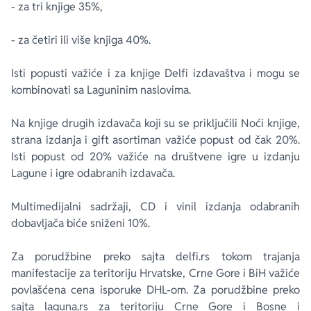
- za tri knjige 35%,
- za četiri ili više knjiga 40%.
Isti popusti važiće i za knjige Delfi izdavaštva i mogu se
kombinovati sa Laguninim naslovima.
Na knjige drugih izdavača koji su se priključili Noći knjige,
strana izdanja i gift asortiman važiće popust od čak 20%.
Isti popust od 20% važiće na društvene igre u izdanju
Lagune i igre odabranih izdavača.
Multimedijalni sadržaji, CD i vinil izdanja odabranih
dobavljača biće sniženi 10%.
Za porudžbine preko sajta delfi.rs tokom trajanja
manifestacije za teritoriju Hrvatske, Crne Gore i BiH važiće
povlašćena cena isporuke DHL-om. Za porudžbine preko
sajta laguna.rs za teritoriju Crne Gore i Bosne i