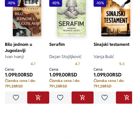
-10%
-10%
-10%
Bilo jednom u
Serafim
Sinajski testament
Jugoslaviji
Ivan Ivanji
Dejan Stojiljković
Vanja Bulić
Prosecna ocena je 4.7 od 5
Prosecna ocena je 4.7 od 5
Prosecn
4.7
4.7
5.0
Cena:
Cena:
Cena:
1.099,00
RSD
1.099,00
RSD
1.099,00
RSD
Članska cena i do:
Članska cena i do:
Članska cena i do:
791,28
RSD
791,28
RSD
791,28
RSD
Dodaj u omiljene
Dodaj u omiljene
Dodaj u omilje
DODAJ U KORPU
DODAJ U KORPU
DODA