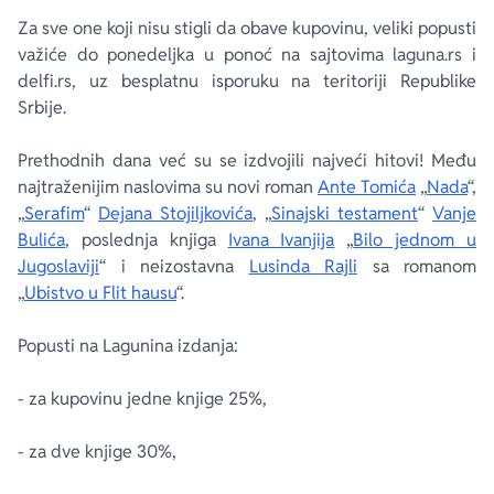
Za sve one koji nisu stigli da obave kupovinu, veliki popusti
važiće do ponedeljka u ponoć na sajtovima laguna.rs i
delfi.rs, uz besplatnu isporuku na teritoriji Republike
Srbije.
Prethodnih dana već su se izdvojili najveći hitovi! Među
najtraženijim naslovima su novi roman
Ante Tomića
„
Nada
“,
„
Serafim
“
Dejana Stojiljkovića
, „
Sinajski testament
“
Vanje
Bulića
, poslednja knjiga
Ivana Ivanjija
„
Bilo jednom u
Jugoslaviji
“ i neizostavna
Lusinda Rajli
sa romanom
„
Ubistvo u Flit hausu
“.
Popusti na Lagunina izdanja:
- za kupovinu jedne knjige 25%,
- za dve knjige 30%,