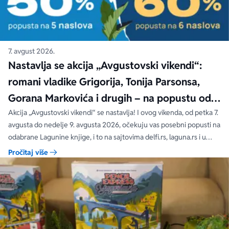
7. avgust 2026.
Nastavlja se akcija „Avgustovski vikendi“:
romani vladike Grigorija, Tonija Parsonsa,
Gorana Markovića i drugih – na popustu od
čak 40, 50 i 60%
Akcija „Avgustovski vikendi“ se nastavlja! I ovog vikenda, od petka 7.
avgusta do nedelje 9. avgusta 2026, očekuju vas posebni popusti na
odabrane Lagunine knjige, i to na sajtovima delfi.rs, laguna.rs i u
svim Delfi knjižarama.
Pročitaj više