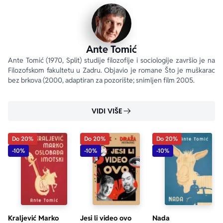
Ante Tomić
Ante Tomić (1970, Split) studije filozofije i sociologije završio je na 
Filozofskom fakultetu u Zadru. Objavio je romane Što je muškarac 
bez brkova (2000, adaptiran za pozorište; snimljen film 2005.
VIDI VIŠE
Do 20%
Do 20%
Do 20%
-10%
-10%
-10%
Kraljević Marko
Jesi li video ovo
Nada