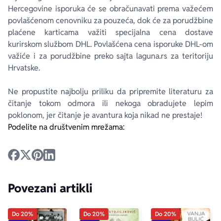
Hercegovine isporuka će se obračunavati prema važećem
povlašćenom cenovniku za pouzeća, dok će za porudžbine
plaćene karticama važiti specijalna cena dostave
kurirskom službom DHL. Povlašćena cena isporuke DHL-om
važiće i za porudžbine preko sajta laguna.rs za teritoriju
Hrvatske.
Ne propustite najbolju priliku da pripremite literaturu za
čitanje tokom odmora ili nekoga obradujete lepim
poklonom, jer čitanje je avantura koja nikad ne prestaje!
Podelite na društvenim mrežama:
Povezani artikli
Do 20%
Do 20%
Do 20%