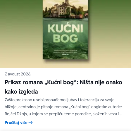
7. avgust 2026.
Prikaz romana „Kućni bog“: Ništa nije onako
kako izgleda
Zašto prekasno u sebi pronađemo ljubav i toleranciju za svoje
bližnje, centralno je pitanje romana „Kućni bog“ engleske autorke
Rejčel Džojs, u kojem se prepliću teme porodice, složenih veza i
umetnosti.
Pročitaj više