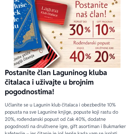
Postanite član Laguninog kluba
čitalaca i uživajte u brojnim
pogodnostima!
Učlanite se u Lagunin klub čitalaca i obezbedite 10%
popusta na sve Lagunine knjige, popuste koji rastu do
20%, rođendanski popust od čak 40%, dodatne
pogodnosti na društvene igre, gift asortiman i Bukmarker
kafeterije – jer čitanje je još lepše kada vam se isplati.