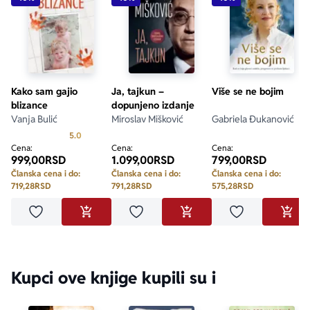
Kako sam gajio
Ja, tajkun –
Više se ne bojim
blizance
dopunjeno izdanje
Vanja Bulić
Miroslav Mišković
Gabriela Đukanović
Prosecna ocena je 5.0 od 5
5.0
Cena:
Cena:
Cena:
999,00
RSD
1.099,00
RSD
799,00
RSD
Članska cena i do:
Članska cena i do:
Članska cena i do:
719,28
RSD
791,28
RSD
575,28
RSD
Dodaj u omiljene
Dodaj u omiljene
Dodaj u omilje
DODAJ U KORPU
DODAJ U KORPU
DODA
Kupci ove knjige kupili su i