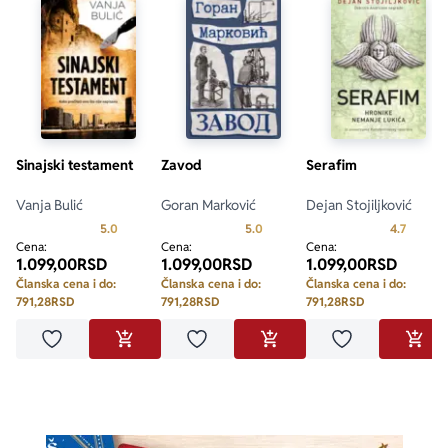
Sinajski testament
Zavod
Serafim
Vanja Bulić
Goran Marković
Dejan Stojiljković
Prosecna ocena je 5.0 od 5
Prosecna ocena je 5.0 od 5
Prosecn
5.0
5.0
4.7
Cena:
Cena:
Cena:
1.099,00
RSD
1.099,00
RSD
1.099,00
RSD
Članska cena i do:
Članska cena i do:
Članska cena i do:
791,28
RSD
791,28
RSD
791,28
RSD
Dodaj u omiljene
Dodaj u omiljene
Dodaj u omilje
DODAJ U KORPU
DODAJ U KORPU
DODA