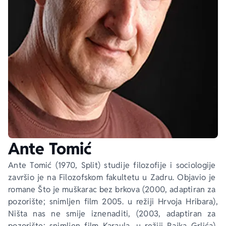
Ekranizovane knjige
Poezija
Bojan Ljubenović
Peter Handke
Za poklon
Lični razvoj i popularna psihologija
Dejan Tiago-Stanković
Harlan Koben
E-knjige
Biografija
Milica Jakovljević Mir-Jam
Elif Šafak
Autori
Ante Tomić
Ante Tomić (1970, Split) studije filozofije i sociologije 
završio je na Filozofskom fakultetu u Zadru. Objavio je 
romane 
Što je muškarac bez brkova
 (2000, adaptiran za 
pozorište; snimljen film 2005. u režiji Hrvoja Hribara), 
Ništa nas ne smije iznenaditi
, (2003, adaptiran za 
pozorište; snimljen film 
Karaula
, u režiji Rajka Grlića), 