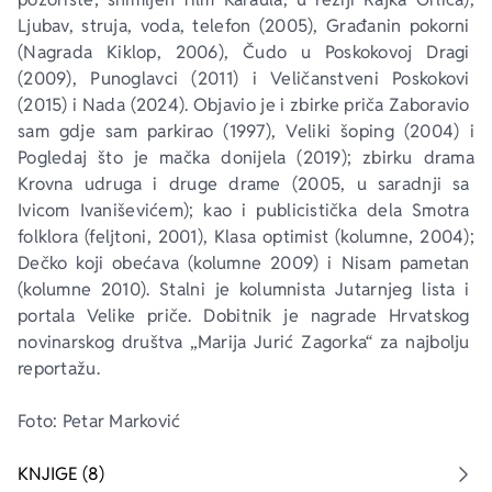
Ljubav, struja, voda, telefon
 (2005), 
Građanin pokorni
(Nagrada Kiklop, 2006), 
Čudo u Poskokovoj Dragi
(2009), 
Punoglavci
 (2011) i 
Veličanstveni Poskokovi
(2015) i 
Nada 
(2024). Objavio je i zbirke priča 
Zaboravio 
sam gdje sam parkirao
 (1997), 
Veliki šoping
 (2004) i 
Pogledaj što je mačka donijela
 (2019); zbirku drama 
Krovna udruga i druge drame
 (2005, u saradnji sa 
Ivicom Ivaniševićem); kao i publicistička dela 
Smotra 
folklora
 (feljtoni, 2001), 
Klasa optimist
 (kolumne, 2004); 
Dečko koji obećava
 (kolumne 2009) i 
Nisam pametan
(kolumne 2010). Stalni je kolumnista 
Jutarnjeg lista
 i 
portala 
Velike priče
. Dobitnik je nagrade Hrvatskog 
novinarskog društva „Marija Jurić Zagorka“ za najbolju 
reportažu.
Foto: Petar Marković
KNJIGE (8)