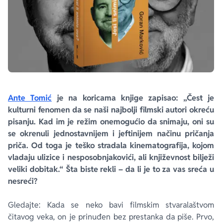
Ante Tomić
je na koricama knjige zapisao: „Čest je
kulturni fenomen da se naši najbolji filmski autori okreću
pisanju. Kad im je režim onemogućio da snimaju, oni su
se okrenuli jednostavnijem i jeftinijem načinu pričanja
priča. Od toga je teško stradala kinematografija, kojom
vladaju ulizice i nesposobnjakovići, ali književnost bilježi
veliki dobitak.“ Šta biste rekli – da li je to za vas sreća u
nesreći?
Gledajte: Kada se neko bavi filmskim stvaralaštvom
čitavog veka, on je prinuđen bez prestanka da piše. Prvo,