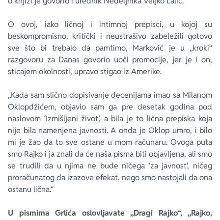
o knjizi je govorio i urednik Nedeljnika Veljko Lalić.
O ovoj, iako ličnoj i intimnoj prepisci, u kojoj su
beskompromisno, kritički i neustrašivo zabeležili gotovo
sve što bi trebalo da pamtimo, Marković je u „kroki“
razgovoru za Danas govorio uoči promocije, jer je i on,
sticajem okolnosti, upravo stigao iz Amerike.
„Kada sam slično dopisivanje decenijama imao sa Milanom
Oklopdžićem, objavio sam ga pre desetak godina pod
naslovom ‘Izmišljeni život’, a bila je to lična prepiska koja
nije bila namenjena javnosti. A onda je Oklop umro, i bilo
mi je žao da to sve ostane u mom računaru. Ovoga puta
smo Rajko i ja znali da će naša pisma biti objavljena, ali smo
se trudili da u njima ne bude ničega ‘za javnost’, ničeg
proračunatog da izazove efekat, nego smo nastojali da ona
ostanu lična.“
U pismima Grlića oslovljavate „Dragi Rajko“, „Rajko,