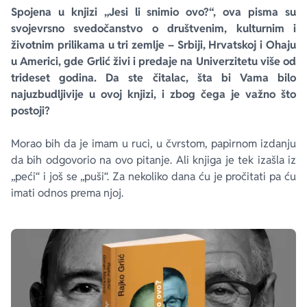
Spojena u knjizi „Jesi li snimio ovo?“, ova pisma su
svojevrsno svedočanstvo o društvenim, kulturnim i
životnim prilikama u tri zemlje – Srbiji, Hrvatskoj i Ohaju
u Americi, gde Grlić živi i predaje na Univerzitetu više od
trideset godina. Da ste čitalac, šta bi Vama bilo
najuzbudljivije u ovoj knjizi, i zbog čega je važno što
postoji?
Morao bih da je imam u ruci, u čvrstom, papirnom izdanju
da bih odgovorio na ovo pitanje. Ali knjiga je tek izašla iz
„peći“ i još se „puši“. Za nekoliko dana ću je pročitati pa ću
imati odnos prema njoj.