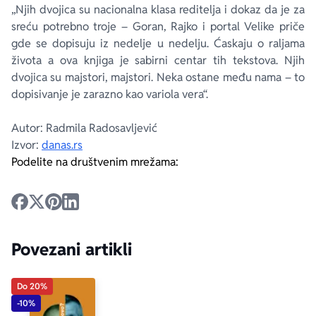
„Njih dvojica su nacionalna klasa reditelja i dokaz da je za
sreću potrebno troje – Goran, Rajko i portal Velike priče
gde se dopisuju iz nedelje u nedelju. Ćaskaju o raljama
života a ova knjiga je sabirni centar tih tekstova. Njih
dvojica su majstori, majstori. Neka ostane među nama – to
dopisivanje je zarazno kao variola vera“.
Autor: Radmila Radosavljević
Izvor:
danas.rs
Podelite na društvenim mrežama:
Povezani artikli
Do 20%
-10%