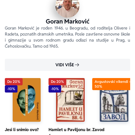
Goran Marković
Goran Marković je rođen 1946. u Beogradu, od roditelja Olivere i 
Radeta, poznatih dramskih umetnika. Posle završene osnovne škole 
i gimnazije u svom rodnom gradu odlazi na studije u Prag, u 
Čehoslovačku. Tamo od 1965.
VIDI VIŠE
Do 20%
Do 20%
Avgustovski vikendi -
50%
-10%
-10%
Jesi li snimio ovo?
Hamlet u Paviljonu br.
Zavod