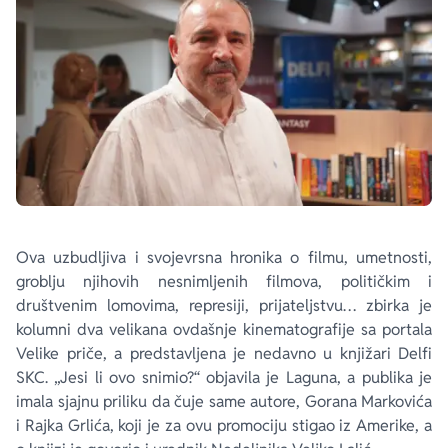
Ova uzbudljiva i svojevrsna hronika o filmu, umetnosti,
groblju njihovih nesnimljenih filmova, političkim i
društvenim lomovima, represiji, prijateljstvu… zbirka je
kolumni dva velikana ovdašnje kinematografije sa portala
Velike priče, a predstavljena je nedavno u knjižari Delfi
SKC. „Jesi li ovo snimio?“ objavila je Laguna, a publika je
imala sjajnu priliku da čuje same autore, Gorana Markovića
i Rajka Grlića, koji je za ovu promociju stigao iz Amerike, a