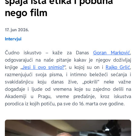
spaja ista etika i pobuna
nego film
Ekranizovane knjige
Poezija
Bojan Ljubenović
Peter Handke
17. jun 2026.
Za poklon
Lični razvoj i popularna psihologija
Dejan Tiago-Stanković
Harlan Koben
Intervjui
E-knjige
Biografija
Milica Jakovljević Mir-Jam
Elif Šafak
Čudno iskustvo – kaže za Danas
Goran Marković
,
odgovarajući na naše pitanje kakav je njegov doživljaj
Autori
knjige „
Jesi li ovo snimio?
“, u kojoj su on i
Rajko Grlić
,
razmenjujući svoja pisma, i intimno beležeći sećanja i
svakidašnjicu koju danas žive, „pokrili“ neke važne
događaje i ljude od vremena koje su zajedno delili na
Akademiji u Pragu, vreme pređašnje, kroz iskustva
porodica iz kojih potiču, pa sve do 16. marta ove godine.