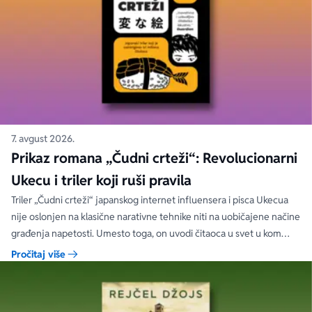
7. avgust 2026.
Prikaz romana „Čudni crteži“: Revolucionarni
Ukecu i triler koji ruši pravila
Triler „Čudni crteži“ japanskog internet influensera i pisca Ukecua
nije oslonjen na klasične narativne tehnike niti na uobičajene načine
građenja napetosti. Umesto toga, on uvodi čitaoca u svet u kom
priložene ilustracije govore više od reči, a ono što je nacrtano često
Pročitaj više
nosi dublju istinu od onoga što je izgovoreno.