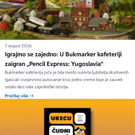
7. avgust 2026.
Igrajmo se zajedno: U Bukmarker kafeteriji
zaigran „Pencil Express: Yugoslavia“
Bukmarker kafeterija juče je bila mesto susreta ljubitelja društvenih
igara ali i svojevrsno putovanje kroz jedno vreme koje je zauvek
ostalo deo naše zajedničke istorije.
Pročitaj više