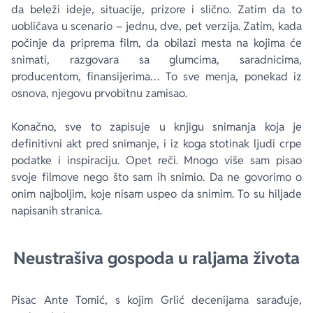
da beleži ideje, situacije, prizore i slično. Zatim da to
uobličava u scenario – jednu, dve, pet verzija. Zatim, kada
počinje da priprema film, da obilazi mesta na kojima će
snimati, razgovara sa glumcima, saradnicima,
producentom, finansijerima… To sve menja, ponekad iz
osnova, njegovu prvobitnu zamisao.
Konačno, sve to zapisuje u knjigu snimanja koja je
definitivni akt pred snimanje, i iz koga stotinak ljudi crpe
podatke i inspiraciju. Opet reči. Mnogo više sam pisao
svoje filmove nego što sam ih snimio. Da ne govorimo o
onim najboljim, koje nisam uspeo da snimim. To su hiljade
napisanih stranica.
Neustrašiva gospoda u raljama života
Pisac Ante Tomić, s kojim Grlić decenijama sarađuje,