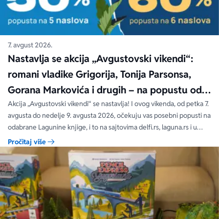
7. avgust 2026.
Nastavlja se akcija „Avgustovski vikendi“:
romani vladike Grigorija, Tonija Parsonsa,
Gorana Markovića i drugih – na popustu od
čak 40, 50 i 60%
Akcija „Avgustovski vikendi“ se nastavlja! I ovog vikenda, od petka 7.
avgusta do nedelje 9. avgusta 2026, očekuju vas posebni popusti na
odabrane Lagunine knjige, i to na sajtovima delfi.rs, laguna.rs i u
svim Delfi knjižarama.
Pročitaj više