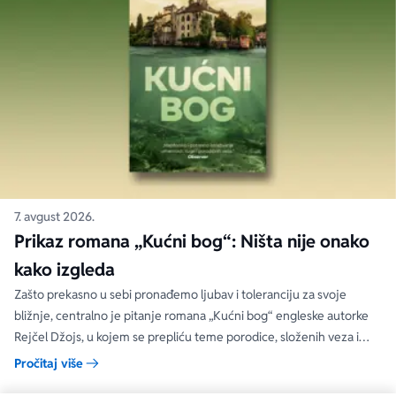
7. avgust 2026.
Prikaz romana „Kućni bog“: Ništa nije onako
kako izgleda
Zašto prekasno u sebi pronađemo ljubav i toleranciju za svoje
bližnje, centralno je pitanje romana „Kućni bog“ engleske autorke
Rejčel Džojs, u kojem se prepliću teme porodice, složenih veza i
umetnosti.
Pročitaj više