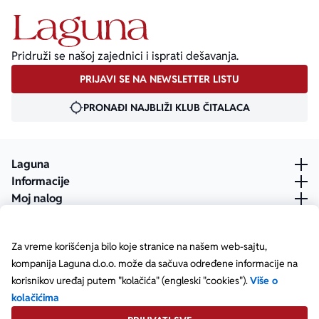
Pridruži se našoj zajednici i isprati dešavanja.
PRIJAVI SE NA NEWSLETTER LISTU
PRONAĐI NAJBLIŽI KLUB ČITALACA
Laguna
Informacije
Moj nalog
Za vreme korišćenja bilo koje stranice na našem web-sajtu,
kompanija Laguna d.o.o. može da sačuva određene informacije na
korisnikov uređaj putem "kolačića" (engleski "cookies").
Više o
kolačićima