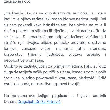
zapisao je i ovo:
„Markovića i Grlića nagovorili smo da se dopisuju u času
kad im je njihov redateljski posao bio sve nedostupniji. Oni
su nam pokazali kako istinski talent, bez obzira na to je li
riječ o pokretnim slikama ili riječima, uvijek nađe način da
se izrazi. S nenadmašnom pripovjedačkom vještinom i
strašću njih dvojica bilježe političke prevrate, društvene
lomove, zanosne večeri, mamurna jutra, sramotna
barbarstva, trijumfe ljudskosti, blistave uspjehe i
neoprostive promašaje.
Osobito je zadivljujuće i za primjer mlađima, kako su kroz
duga desetljeća naših političkih užasa, između gomila onih
što su se bijedno pokoravali diktaturama, Marković i Grlić
ostali gospoda, neustrašivo uspravni i svoji“.
Na koricama ove knjige „potpisao“ se i glavni urednik
Danasa
Dragoljub Draža Petrović
: