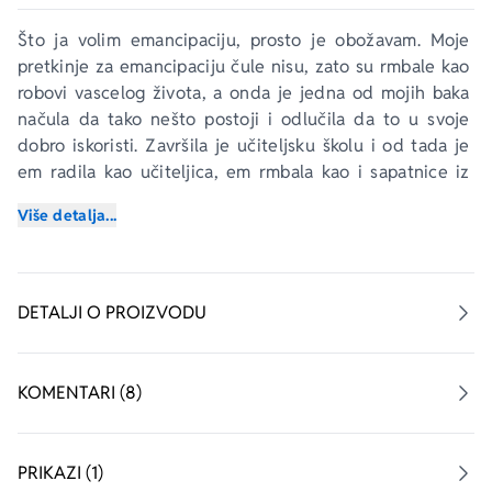
Što ja volim emancipaciju, prosto je obožavam. Moje 
pretkinje za emancipaciju čule nisu, zato su rmbale kao 
robovi vascelog života, a onda je jedna od mojih baka 
načula da tako nešto postoji i odlučila da to u svoje 
dobro iskoristi. Završila je učiteljsku školu i od tada je 
em radila kao učiteljica, em rmbala kao i sapatnice iz 
druge rečenice.
Više detalja...
„Jelica Greganović uspeva da bude Efraim Kišon i 
Ogden Neš i Fransoa Rable! A sve to – u suknji! Kroz 
jednu naizgled laganu, sasvim šaljivu i dovoljno uvrnutu 
DETALJI O PROIZVODU
priču, Jelica Greganović dokazuje istovetnost ljudskih 
emocija, i osnovnih i nijansiranih, koje ne zaobilaze ni 
staru ni novu eru, ni Sibir ni Obalu slonovače, ni 
KOMENTARI (8)
Kolumba ni Hasu ni Sosu – nikoga i nikad. Dokazuje da 
svi plačemo iste suze, živimo isti život. I samo nas 
nijanse čine Kolumbom ili – Jelicom 
PRIKAZI (1)
Greganović.“ Gordana Vlajić, književnica