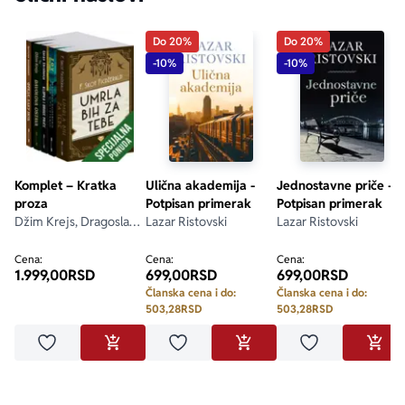
Do 20%
Do 20%
-10%
-10%
Komplet – Kratka
Ulična akademija -
Jednostavne priče -
proza
Potpisan primerak
Potpisan primerak
Džim Krejs, Dragoslav
Lazar Ristovski
Lazar Ristovski
Mihailović, F. Skot
Ficdžerald, Goran
Cena:
Cena:
Cena:
1.999,00
RSD
699,00
RSD
699,00
RSD
Skrobonja, Grupa
autora
Članska cena i do:
Članska cena i do:
503,28
RSD
503,28
RSD
Dodaj u omiljene
Dodaj u omiljene
Dodaj u omilje
DODAJ U KORPU
DODAJ U KORPU
DODA