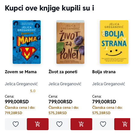
Kupci ove knjige kupili su i
Zovem se Mama
Život za poneti
Bolja strana
Jelica Greganović
Jelica Greganović
Jelica Greganović
Prosecna ocena je 5.0 od 5
5.0
Cena:
Cena:
Cena:
999,00
RSD
799,00
RSD
799,00
RSD
Članska cena i do:
Članska cena i do:
Članska cena i do:
719,28
RSD
575,28
RSD
575,28
RSD
Dodaj u omiljene
Dodaj u omiljene
Dodaj u omilje
DODAJ U KORPU
DODAJ U KORPU
DODA