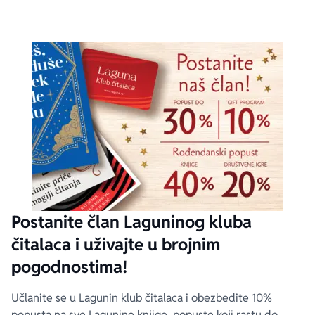
Postanite član Laguninog kluba
čitalaca i uživajte u brojnim
pogodnostima!
Učlanite se u Lagunin klub čitalaca i obezbedite 10%
popusta na sve Lagunine knjige, popuste koji rastu do