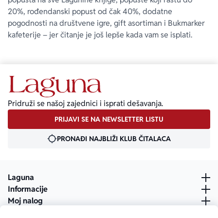
20%, rođendanski popust od čak 40%, dodatne
pogodnosti na društvene igre, gift asortiman i Bukmarker
kafeterije – jer čitanje je još lepše kada vam se isplati.
Pridruži se našoj zajednici i isprati dešavanja.
PRIJAVI SE NA NEWSLETTER LISTU
PRONAĐI NAJBLIŽI KLUB ČITALACA
Laguna
Informacije
Moj nalog