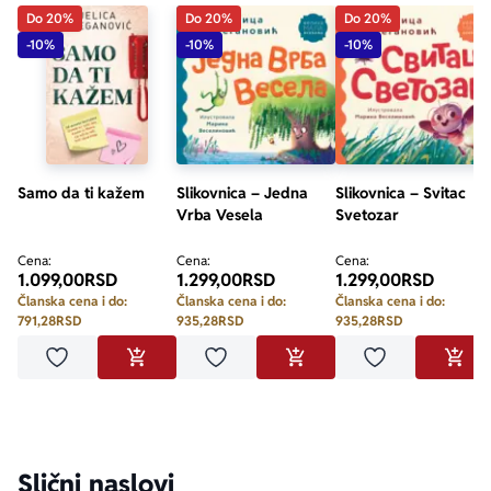
Do 20%
Do 20%
Do 20%
-10%
-10%
-10%
Samo da ti kažem
Slikovnica – Jedna
Slikovnica – Svitac
Vrba Vesela
Svetozar
Cena:
Cena:
Cena:
1.099,00
RSD
1.299,00
RSD
1.299,00
RSD
Članska cena i do:
Članska cena i do:
Članska cena i do:
791,28
RSD
935,28
RSD
935,28
RSD
Dodaj u omiljene
Dodaj u omiljene
Dodaj u omilje
DODAJ U KORPU
DODAJ U KORPU
DODA
Slični naslovi