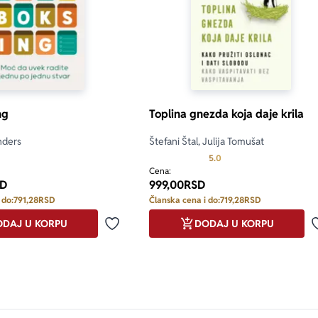
ng
Toplina gnezda koja daje krila
nders
Štefani Štal, Julija Tomušat
Prosecna ocena je 5.0 o
5.0
Cena:
D
999,00
RSD
 do:
791,28
RSD
Članska cena i do:
719,28
RSD
DAJ U KORPU
DODAJ U KORPU
Dodaj u omiljene