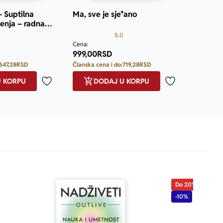
.
– Suptilna
Ma, sve je sje*ano
jenja – radna
Prosecna ocena je 5.0 od 5
5.0
Cena:
999,00
RSD
647,28
RSD
Članska cena i do:
719,28
RSD
U KORPU
DODAJ U KORPU
Dodaj u omiljene
Dodaj u omilje
Do 20%
-10%