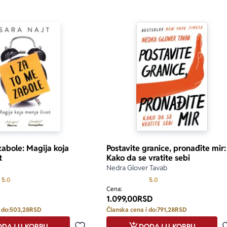
zabole: Magija koja
Postavite granice, pronađite mir:
t
Kako da se vratite sebi
Nedra Glover Tavab
Prosecna ocena je 5.0 od 5
Prosecna ocena je 5.0 o
5.0
5.0
Cena:
1.099,00
RSD
 do:
503,28
RSD
Članska cena i do:
791,28
RSD
DAJ U KORPU
DODAJ U KORPU