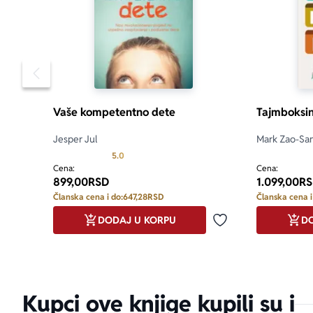
Pomeranje sadržaja slajdera u levo
Vaše kompetentno dete
Tajmboksi
Jesper Jul
Mark Zao-Sa
Prosecna ocena je 5.0 od 5
5.0
Cena:
Cena:
899,00
RSD
1.099,00
RS
Članska cena i do:
647,28
RSD
Članska cena i
DODAJ U KORPU
DO
Dodaj u omiljene
Kupci ove knjige kupili su i