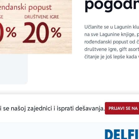
pogodn
Učlanite se u Lagunin kl
na sve Lagunine knjige, 
rođendanski popust od 
društvene igre, gift asor
čitanje je još lepše kada 
i se našoj zajednici i isprati dešavanja.
PRIJAVI SE NA