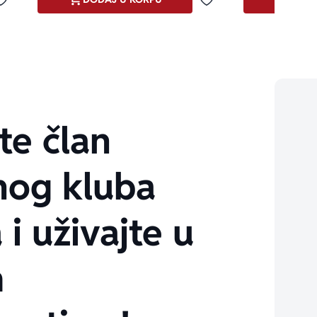
Dodaj u omiljene
Dodaj u omiljene
te član
nog kluba
 i uživajte u
m