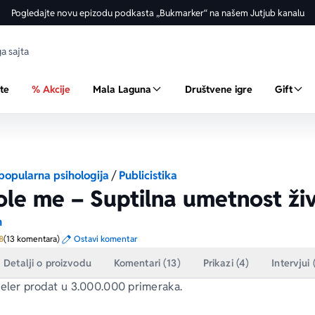
Pogledajte novu epizodu podkasta „Bukmarker“ na našem Jutjub kanalu
ste
% Akcije
Mala Laguna
Društvene igre
Gift
i popularna psihologija
/
Publicistika
ole me – Suptilna umetnost živ
n
Prosecna ocena je 4.8 od 5
8
(13 komentara)
Ostavi komentar
Detalji o proizvodu
Komentari (13)
Prikazi (4)
Intervjui 
seler prodat u 3.000.000 primeraka.