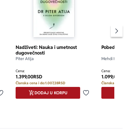
Pomeran
Nadživeti: Nauka i umetnost
Pobedi u svako
dugovečnosti
Piter Atija
Mehdi Hasan
d 5
5.0
Cena:
Cena:
1.399,00
RSD
1.099,00
RSD
Članska cena i do:
1.007,28
RSD
Članska cena i do:
DODAJ U KORPU
DODA
Dodaj u omiljene
Dodaj u omiljene