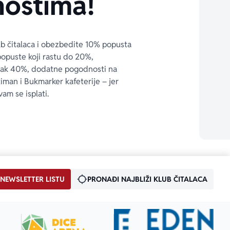
ostima!
ub čitalaca i obezbedite 10% popusta 
popuste koji rastu do 20%, 
čak 40%, dodatne pogodnosti na 
timan i Bukmarker kafeterije – jer 
vam se isplati.
 NEWSLETTER LISTU
PRONAĐI NAJBLIŽI KLUB ČITALACA