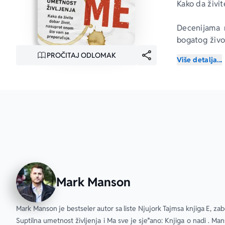
Kako da živi
Decenijama n
bogatog živo
blogerske sc
PROČITAJ ODLOMAK
Više detalja...
da bude ja
jednostavnu
protivotrov 
inficirala mo
Ljudska bića
društvu posto
nas savetuje
naše strahov
da pronađem
Mark Manson
Postoji mnogo
su nam zaist
Mark Manson je bestseler autor sa liste Njujork Tajmsa knjiga E, zab
činimo od svo
Suptilna umetnost življenja i Ma sve je sje*ano: Knjiga o nadi . Ma