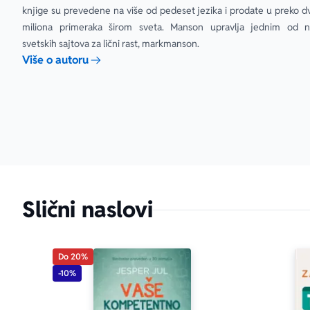
čitavoj gener
knjige su prevedene na više od pedeset jezika i prodate u preko dv
miliona primeraka širom sveta. Manson upravlja jednim od na
svetskih sajtova za lični rast, markmanson.
Više o autoru
Slični naslovi
Do 20%
-10%