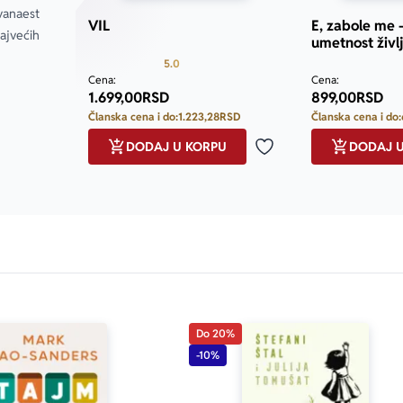
aciji, kojoj će pomoći da se prizemlji i da vodi sadržajan život
anaest 
VIL
E, zabole me 
jvećih 
umetnost živl
sveska
Prosecna ocena je 5.0 od 5
5.0
Cena:
Cena:
1.699,00
RSD
899,00
RSD
Članska cena i do:
1.223,28
RSD
Članska cena i do:
DODAJ U KORPU
DODAJ 
Dodaj u omiljene
Do 20%
-10%