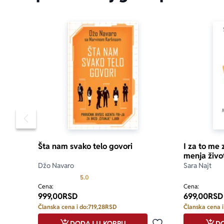
Pomeranje sadržaja slajdera u levo
Šta nam svako telo govori
I za to me 
menja živo
Džo Navaro
Sara Najt
Prosecna ocena je 5.0 od 5
5.0
Cena:
Cena:
999,00
RSD
699,00
RSD
Članska cena i do:
719,28
RSD
Članska cena i
DODAJ U KORPU
DO