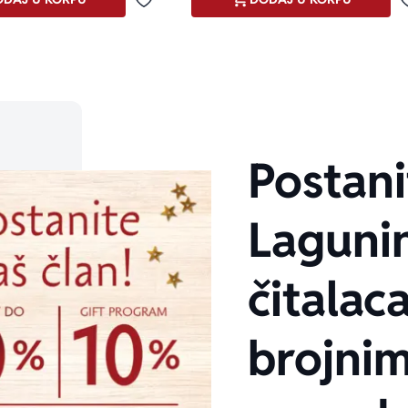
Dodaj u omiljene
Postani
Laguni
čitalaca
brojni