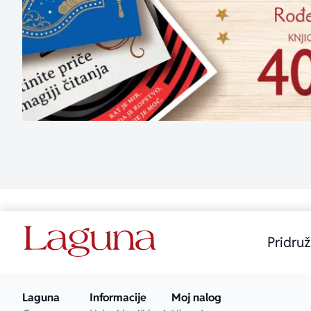
Pridruž
Laguna
Informacije
Moj nalog