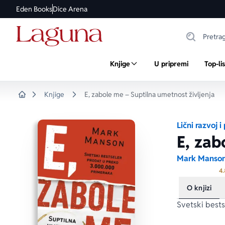
Eden Books
Dice Arena
Knjige
U pripremi
Top-li
Knjige
E, zabole me – Suptilna umetnost življenja
Home
Lični razvoj 
E, zab
Mark Manso
4.
O knjizi
Svetski best