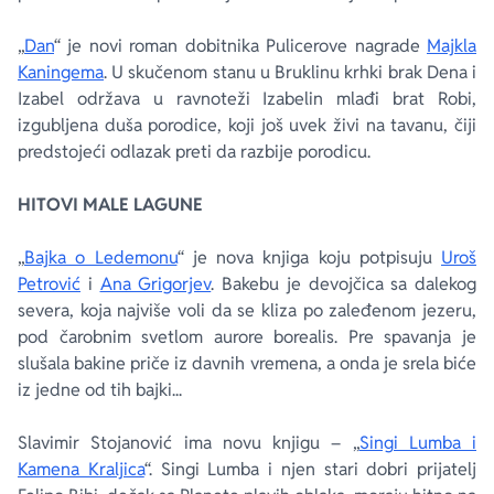
„
Dan
“ je novi roman dobitnika Pulicerove nagrade
Majkla
Kaningema
. U skučenom stanu u Bruklinu krhki brak Dena i
Izabel održava u ravnoteži Izabelin mlađi brat Robi,
izgubljena duša porodice, koji još uvek živi na tavanu, čiji
predstojeći odlazak preti da razbije porodicu.
HITOVI MALE LAGUNE
„
Bajka o Ledemonu
“ je nova knjiga koju potpisuju
Uroš
Petrović
i
Ana Grigorjev
. Bakebu je devojčica sa dalekog
severa, koja najviše voli da se kliza po zaleđenom jezeru,
pod čarobnim svetlom aurore borealis. Pre spavanja je
slušala bakine priče iz davnih vremena, a onda je srela biće
iz jedne od tih bajki...
Slavimir Stojanović ima novu knjigu – „
Singi Lumba i
Kamena Kraljica
“. Singi Lumba i njen stari dobri prijatelj