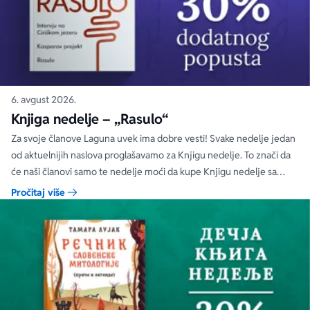
6. avgust 2026.
Knjiga nedelje – „Rasulo“
Za svoje članove Laguna uvek ima dobre vesti! Svake nedelje jedan
od aktuelnijih naslova proglašavamo za Knjigu nedelje. To znači da
će naši članovi samo te nedelje moći da kupe Knjigu nedelje sa
specijalnim DODATNIM popustom od 30%.
Pročitaj više