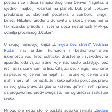
postao srce i duša šampionskog tima Denver Nagetsa, a
ujedno i najbolji košarkaš na planeti. Dok prati Jokićev
preobražaj od skromnih početaka u Somboru, Singer
beleži Nikolinu urođenu duhovitu drskost, nenadmašnu
takmičarsku prirodu i izvesnu dozu nestašnosti MVP-ja,
odmilja prozvanog „Džoker“.
U svojoj najnovijoj knjizi „
Umrijeti bez stresa
“
Vedrana
Rudan
nas britkim humorom i beskompromisnom
iskrenošću vodi kroz političke, društvene i svakodnevne
apsurde, otkrivajući istine koje nas često ostavljaju bez
reči, ali i s osmehom na licu. Čitajući ovu knjigu, naići ćete
na pasuse koji će vas nasmejati, ali i na one koji će vas u isti
mah iznervirati i osnažiti. Jer, kako autorka poručuje, pravo
na svoj glas, pravo da glasno kažemo „je*e mi se!“ i pravo
da progovorimo protiv svega što nas ograničava zaslužuje
svako.
Mnogo pre nego što je postala autorka serijala „
Sedam