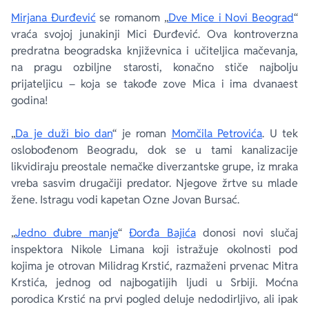
Mirjana Đurđević
se romanom „
Dve Mice i Novi Beograd
“
vraća svojoj junakinji Mici Đurđević. Ova kontroverzna
predratna beogradska književnica i učiteljica mačevanja,
na pragu ozbiljne starosti, konačno stiče najbolju
prijateljicu – koja se takođe zove Mica i ima dvanaest
godina!
„
Da je duži bio dan
“ je roman
Momčila Petrovića
. U tek
oslobođenom Beogradu, dok se u tami kanalizacije
likvidiraju preostale nemačke diverzantske grupe, iz mraka
vreba sasvim drugačiji predator. Njegove žrtve su mlade
žene. Istragu vodi kapetan Ozne Jovan Bursać.
„
Jedno đubre manje
“
Đorđa Bajića
donosi novi slučaj
inspektora Nikole Limana koji istražuje okolnosti pod
kojima je otrovan Milidrag Krstić, razmaženi prvenac Mitra
Krstića, jednog od najbogatijih ljudi u Srbiji. Moćna
porodica Krstić na prvi pogled deluje nedodirljivo, ali ipak