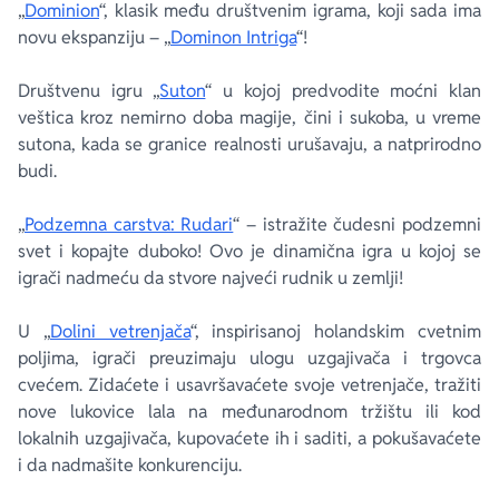
„
Dominion
“, klasik među društvenim igrama, koji sada ima
novu ekspanziju – „
Dominon Intriga
“!
Društvenu igru „
Suton
“ u kojoj predvodite moćni klan
veštica kroz nemirno doba magije, čini i sukoba, u vreme
sutona, kada se granice realnosti urušavaju, a natprirodno
budi.
„
Podzemna carstva: Rudari
“ – istražite čudesni podzemni
svet i kopajte duboko! Ovo je dinamična igra u kojoj se
igrači nadmeću da stvore najveći rudnik u zemlji!
U „
Dolini vetrenjača
“, inspirisanoj holandskim cvetnim
poljima, igrači preuzimaju ulogu uzgajivača i trgovca
cvećem. Zidaćete i usavršavaćete svoje vetrenjače, tražiti
nove lukovice lala na međunarodnom tržištu ili kod
lokalnih uzgajivača, kupovaćete ih i saditi, a pokušavaćete
i da nadmašite konkurenciju.