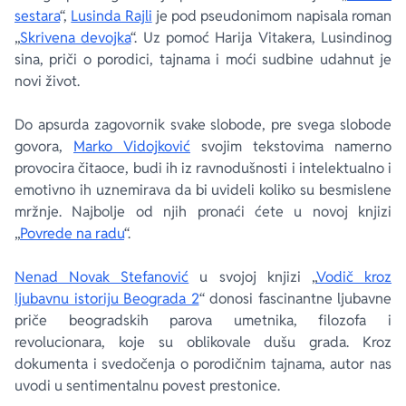
sestara
“,
Lusinda Rajli
je pod pseudonimom napisala roman
„
Skrivena devojka
“. Uz pomoć Harija Vitakera, Lusindinog
sina, priči o porodici, tajnama i moći sudbine udahnut je
novi život.
Do apsurda zagovornik svake slobode, pre svega slobode
govora,
Marko Vidojković
svojim tekstovima namerno
provocira čitaoce, budi ih iz ravnodušnosti i intelektualno i
emotivno ih uznemirava da bi uvideli koliko su besmislene
mržnje. Najbolje od njih pronaći ćete u novoj knjizi
„
Povrede na radu
“.
Nenad Novak Stefanović
u svojoj knjizi „
Vodič kroz
ljubavnu istoriju Beograda 2
“ donosi fascinantne ljubavne
priče beogradskih parova umetnika, filozofa i
revolucionara, koje su oblikovale dušu grada. Kroz
dokumenta i svedočenja o porodičnim tajnama, autor nas
uvodi u sentimentalnu povest prestonice.