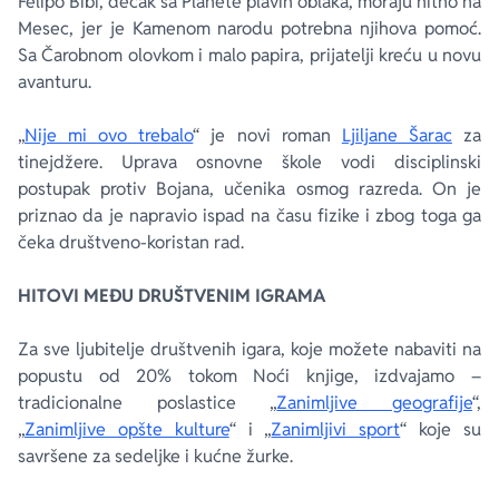
Felipo Bibi, dečak sa Planete plavih oblaka, moraju hitno na
Mesec, jer je Kamenom narodu potrebna njihova pomoć.
Sa Čarobnom olovkom i malo papira, prijatelji kreću u novu
avanturu.
„
Nije mi ovo trebalo
“ je novi roman
Ljiljane Šarac
za
tinejdžere. Uprava osnovne škole vodi disciplinski
postupak protiv Bojana, učenika osmog razreda. On je
priznao da je napravio ispad na času fizike i zbog toga ga
čeka društveno-koristan rad.
HITOVI MEĐU DRUŠTVENIM IGRAMA
Za sve ljubitelje društvenih igara, koje možete nabaviti na
popustu od 20% tokom Noći knjige, izdvajamo –
tradicionalne poslastice „
Zanimljive geografije
“,
„
Zanimljive opšte kulture
“ i „
Zanimljivi sport
“ koje su
savršene za sedeljke i kućne žurke.