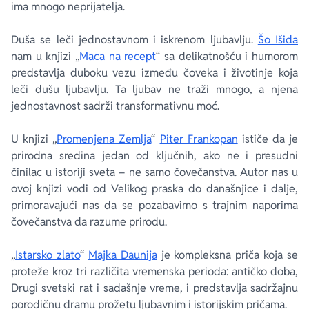
ima mnogo neprijatelja.
Duša se leči jednostavnom i iskrenom ljubavlju.
Šo Išida
nam u knjizi „
Maca na recept
“ sa delikatnošću i humorom
predstavlja duboku vezu između čoveka i životinje koja
leči dušu ljubavlju. Ta ljubav ne traži mnogo, a njena
jednostavnost sadrži transformativnu moć.
U knjizi „
Promenjena Zemlja
“
Piter Frankopan
ističe da je
prirodna sredina jedan od ključnih, ako ne i presudni
činilac u istoriji sveta – ne samo čovečanstva. Autor nas u
ovoj knjizi vodi od Velikog praska do današnjice i dalje,
primoravajući nas da se pozabavimo s trajnim naporima
čovečanstva da razume prirodu.
„
Istarsko zlato
“
Majka Daunija
je kompleksna priča koja se
proteže kroz tri različita vremenska perioda: antičko doba,
Drugi svetski rat i sadašnje vreme, i predstavlja sadržajnu
porodičnu dramu prožetu ljubavnim i istorijskim pričama.