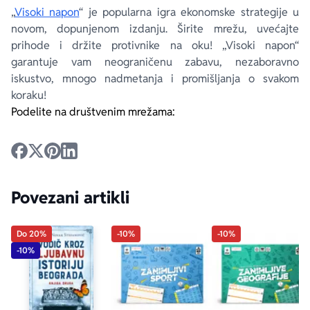
„
Visoki napon
“ je popularna igra ekonomske strategije u
novom, dopunjenom izdanju. Širite mrežu, uvećajte
prihode i držite protivnike na oku! „Visoki napon“
garantuje vam neograničenu zabavu, nezaboravno
iskustvo, mnogo nadmetanja i promišljanja o svakom
koraku!
Podelite na društvenim mrežama:
Povezani artikli
Do 20%
-10%
-10%
-10%