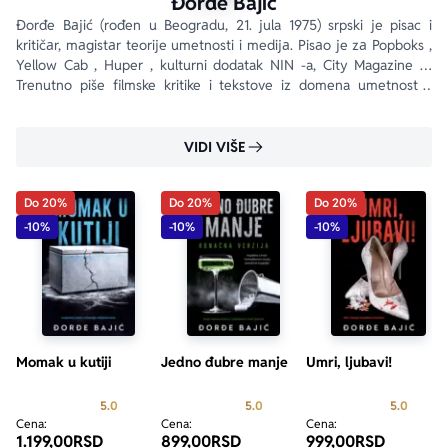
Đorđe Bajić
Đorđe Bаjić (rođen u Beogrаdu, 21. jula 1975) srpski je pisac i 
kritičаr, mаgistаr teorije umetnosti i medijа. Pisаo je zа Popboks , 
Yellow Cab , Huper , kulturni dodatak NIN -a, City Magazine … 
Trenutno piše filmske kritike i tekstove iz domena umetnosti i 
kulture za Vreme , Nedeljnik i Bukmarker .
VIDI VIŠE
Do 20%
Do 20%
Do 20%
-10%
-10%
-10%
Momak u kutiji
Jedno đubre manje
Umri, ljubavi!
Prosecna ocena je 5.0 od 5
Prosecna ocena je 5.0 od 5
Prosecn
5.0
5.0
5.0
Cena:
Cena:
Cena:
1.199,00
RSD
899,00
RSD
999,00
RSD