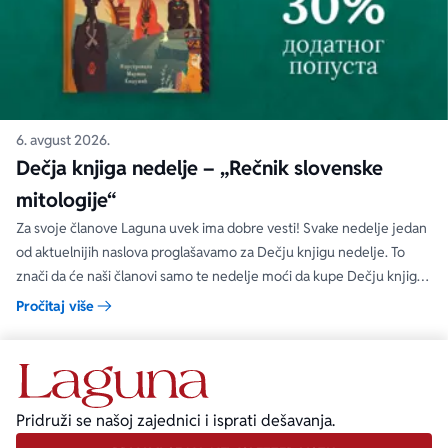
6. avgust 2026.
Dečja knjiga nedelje – „Rečnik slovenske
mitologije“
Za svoje članove Laguna uvek ima dobre vesti! Svake nedelje jedan
od aktuelnijih naslova proglašavamo za Dečju knjigu nedelje. To
znači da će naši članovi samo te nedelje moći da kupe Dečju knjigu
nedelje sa specijalnim DODATNIM popustom od 30%.
Pročitaj više
Pridruži se našoj zajednici i isprati dešavanja.