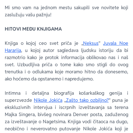
Mi smo vam na jednom mestu sakupili sve novitete koji
zaslužuju vašu pažnju!
HITOVI MEĐU KNJIGAMA
Knjiga o kojoj ceo svet priča je „
Neksus
“
Juvala Noe
Hararija
, u kojoj autor sagledava ljudsku istoriju da bi
razmotrio kako je protok informacija oblikovao nas i naš
svet. Uzbudljiva priča o tome kako smo stigli do ovog
trenutka i o odlukama koje moramo hitno da donesemo,
ako hoćemo da opstanemo i napredujemo.
Intimna i detaljna biografija košarkaškog genija i
superzvezde
Nikole Jokića
„
Zašto tako ozbiljno?
“ puna je
ekskluzivnih intervjua i iscrpnih izveštavanja sa terena
Majka Singera, bivšeg novinara Denver posta, zaduženog
za izveštavanje o Nagetsima. Knjiga vodi čitaoca na dugo,
neobično i neverovatno putovanje Nikole Jokića koji je