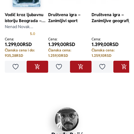
Vodič kroz ljubavnu
Društvena igra –
Društvena igra –
istoriju Beograda –
Zanimljivi sport
Zanimljive geografije
knjiga druga
Nenad Novak
Stefanović
Prosecna ocena je 5.0 od 5
5.0
Cena:
Cena:
Cena:
1.299,00
RSD
1.399,00
RSD
1.399,00
RSD
Članska cena i do:
Članska cena:
Članska cena:
935,28
RSD
1.259,10
RSD
1.259,10
RSD
Dodaj u omiljene
Dodaj u omiljene
Dodaj u omilje
DODAJ U KORPU
DODAJ U KORPU
DODA