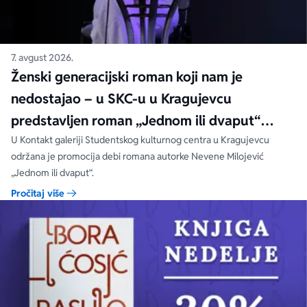
7. avgust 2026.
Ženski generacijski roman koji nam je
nedostajao – u SKC-u u Kragujevcu
predstavljen roman „Jednom ili dvaput“
Nevene Milojević
U Kontakt galeriji Studentskog kulturnog centra u Kragujevcu
održana je promocija debi romana autorke Nevene Milojević
„Jednom ili dvaput“.
Pročitaj više