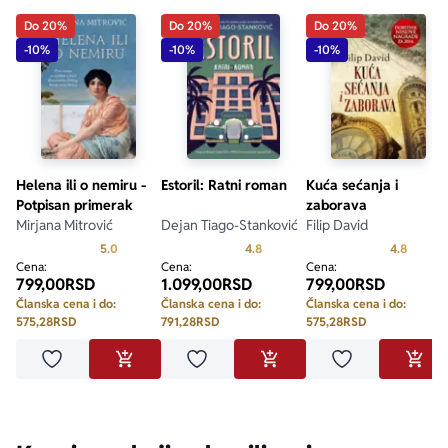
Do 20%
Do 20%
Do 20%
-10%
-10%
-10%
Helena ili o nemiru -
Estoril: Ratni roman
Kuća sećanja i
Potpisan primerak
zaborava
Mirjana Mitrović
Dejan Tiago-Stanković
Filip David
Prosecna ocena je 5.0 od 5
Prosecna ocena je 4.8 od 5
Prosecn
5.0
4.8
4.8
Cena:
Cena:
Cena:
799,00
RSD
1.099,00
RSD
799,00
RSD
Članska cena i do:
Članska cena i do:
Članska cena i do:
575,28
RSD
791,28
RSD
575,28
RSD
Dodaj u omiljene
Dodaj u omiljene
Dodaj u omilje
DODAJ U KORPU
DODAJ U KORPU
DODA