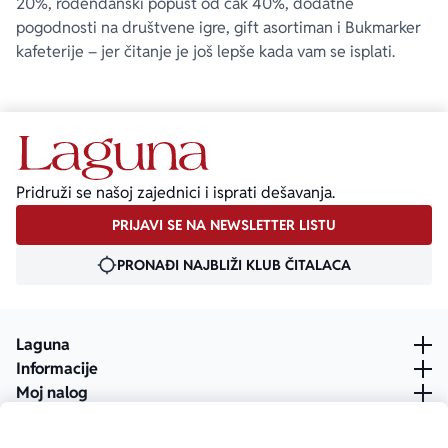
20%, rođendanski popust od čak 40%, dodatne
pogodnosti na društvene igre, gift asortiman i Bukmarker
kafeterije – jer čitanje je još lepše kada vam se isplati.
Pridruži se našoj zajednici i isprati dešavanja.
PRIJAVI SE NA NEWSLETTER LISTU
PRONAĐI NAJBLIŽI KLUB ČITALACA
Laguna
Informacije
Moj nalog