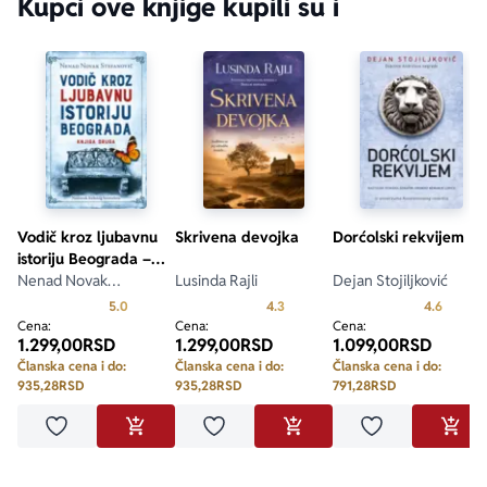
Kupci ove knjige kupili su i
Vodič kroz ljubavnu
Skrivena devojka
Dorćolski rekvijem
istoriju Beograda –
knjiga druga
Nenad Novak
Lusinda Rajli
Dejan Stojiljković
Stefanović
Prosecna ocena je 5.0 od 5
Prosecna ocena je 4.3 od 5
Prosecn
5.0
4.3
4.6
Cena:
Cena:
Cena:
1.299,00
RSD
1.299,00
RSD
1.099,00
RSD
Članska cena i do:
Članska cena i do:
Članska cena i do:
935,28
RSD
935,28
RSD
791,28
RSD
Dodaj u omiljene
Dodaj u omiljene
Dodaj u omilje
DODAJ U KORPU
DODAJ U KORPU
DODA