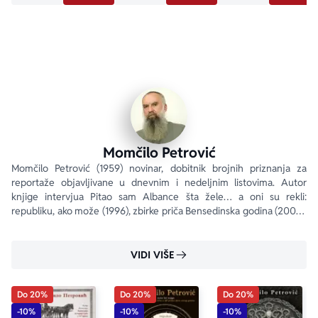
Momčilo Petrović
Momčilo Petrović (1959) novinar, dobitnik brojnih priznanja za 
reportaže objavljivane u dnevnim i nedeljnim listovima. Autor 
knjige intervjua Pitao sam Albance šta žele… a oni su rekli: 
republiku, ako može (1996), zbirke priča Bensedinska godina (2003), 
romansirane biografije Gavrilo Princip, jedna besmrtna 
mladost (2014).
VIDI VIŠE
Do 20%
Do 20%
Do 20%
-10%
-10%
-10%