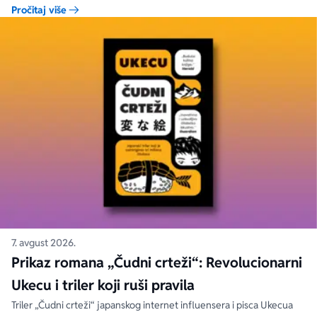
Pročitaj više
7. avgust 2026.
Prikaz romana „Čudni crteži“: Revolucionarni
Ukecu i triler koji ruši pravila
Triler „Čudni crteži“ japanskog internet influensera i pisca Ukecua