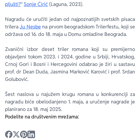
pljušti?
“
Sonje Ćirić
(Laguna, 2023).
Nagradu će uručiti jedan od najpoznatijih svetskih pisaca
trilera
Ju Nesbe
na prvom beogradskom Trilerfestu, koji se
održava od 16. do 18. maja u Domu omladine Beograda.
Zvanični izbor deset triler romana koji su premijerno
objavljeni tokom 2023. i 2024. godine u Srbiji, Hrvatskog,
Crnoj Gori i Bosni i Hercegovini odabrao je žiri u sastavu
prof. dr Dean Duda, Jasmina Marković Karović i prof. Srdan
Golubović.
Šest naslova u najužem krugu romana u konkurenciji za
nagradu biće obelodanjeno 1. maja, a uručenje nagrade je
planirano za 18. maj 2025.
Podelite na društvenim mrežama: