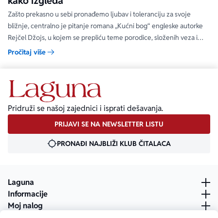
kako izgleda
Zašto prekasno u sebi pronađemo ljubav i toleranciju za svoje
bližnje, centralno je pitanje romana „Kućni bog“ engleske autorke
Rejčel Džojs, u kojem se prepliću teme porodice, složenih veza i
umetnosti.
Pročitaj više
Pridruži se našoj zajednici i isprati dešavanja.
PRIJAVI SE NA NEWSLETTER LISTU
PRONAĐI NAJBLIŽI KLUB ČITALACA
Laguna
Informacije
Moj nalog