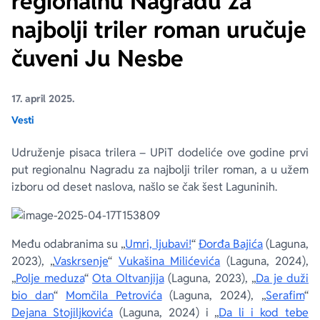
regionalnu Nagradu za
najbolji triler roman uručuje
Ekranizovane knjige
Poezija
Bojan Ljubenović
Peter Handke
čuveni Ju Nesbe
Za poklon
Lični razvoj i popularna psihologija
Dejan Tiago-Stanković
Harlan Koben
17. april 2025.
E-knjige
Biografija
Milica Jakovljević Mir-Jam
Elif Šafak
Vesti
Udruženje pisaca trilera – UPiT dodeliće ove godine prvi
Autori
put regionalnu Nagradu za najbolji triler roman, a u užem
izboru od deset naslova, našlo se čak šest Laguninih.
Među odabranima su „
Umri, ljubavi!
“
Đorđa Bajića
(Laguna,
2023), „
Vaskrsenje
“
Vukašina Milićevića
(Laguna, 2024),
„
Polje meduza
“
Ota Oltvanjija
(Laguna, 2023), „
Da je duži
bio dan
“
Momčila Petrovića
(Laguna, 2024), „
Serafim
“
Dejana Stojiljkovića
(Laguna, 2024) i „
Da li i kod tebe