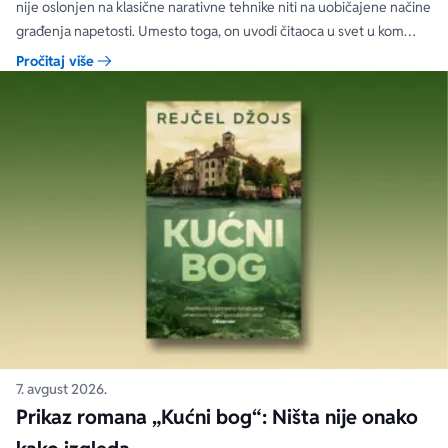
nije oslonjen na klasične narativne tehnike niti na uobičajene načine
građenja napetosti. Umesto toga, on uvodi čitaoca u svet u kom
priložene ilustracije govore više od reči, a ono što je nacrtano često
Pročitaj više
nosi dublju istinu od onoga što je izgovoreno.
7. avgust 2026.
Prikaz romana „Kućni bog“: Ništa nije onako