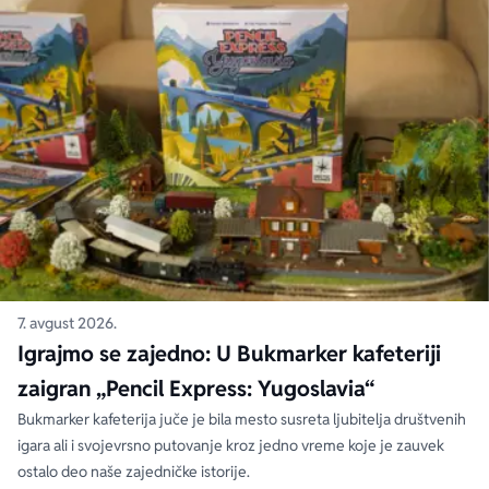
7. avgust 2026.
Igrajmo se zajedno: U Bukmarker kafeteriji
zaigran „Pencil Express: Yugoslavia“
Bukmarker kafeterija juče je bila mesto susreta ljubitelja društvenih
igara ali i svojevrsno putovanje kroz jedno vreme koje je zauvek
ostalo deo naše zajedničke istorije.