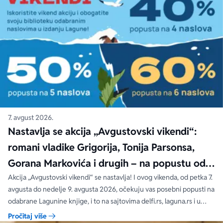
7. avgust 2026.
Nastavlja se akcija „Avgustovski vikendi“:
romani vladike Grigorija, Tonija Parsonsa,
Gorana Markovića i drugih – na popustu od
čak 40, 50 i 60%
Akcija „Avgustovski vikendi“ se nastavlja! I ovog vikenda, od petka 7.
avgusta do nedelje 9. avgusta 2026, očekuju vas posebni popusti na
odabrane Lagunine knjige, i to na sajtovima delfi.rs, laguna.rs i u
svim Delfi knjižarama.
Pročitaj više