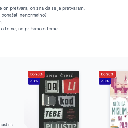
e on pretvara, on zna da se ja pretvaram.
 ponašali nenormalno?
.
i o tome, ne pričamo o tome. 
imo da ne otkrijemo ne-ljubav.
i da nam je ipak stalo do nas?
novinarka je nezavisnog nedeljnika, a njen muž Boris (42
Njihov dijalog je sudar monologa. Između njih su njihova ć
 (22), Jelenin brat po ocu, i – ćutanje. Knjiga je mogući scenario
Do 20%
Do 20%
dnog oktobra u Amsterdamu i dva meseca pre toga, jednog ut
-10%
-10%
etka u Beogradu.
resna, suptilna i originalna, priča Sonje Ćirić iznosi iluzije i 
eze, i to tako da se čitaocu sve vreme steže grlo jer se
oznaje. Ovo je delo koje pripada retkim ostvarenjima koj
ore više i razornije od tradicionalnih romana.
nost na 