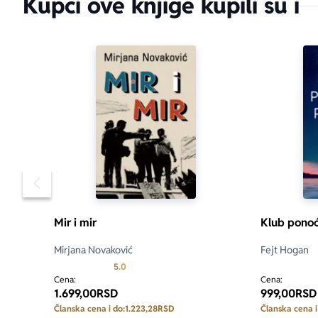
Kupci ove knjige kupili su i
Pomeranje sadržaja slajdera u levo
Mir i mir
Klub ponoć
Mirjana Novaković
Fejt Hogan
Prosecna ocena je 5.0 od 5
5.0
Cena:
Cena:
1.699,00
RSD
999,00
RSD
Članska cena i do:
1.223,28
RSD
Članska cena i