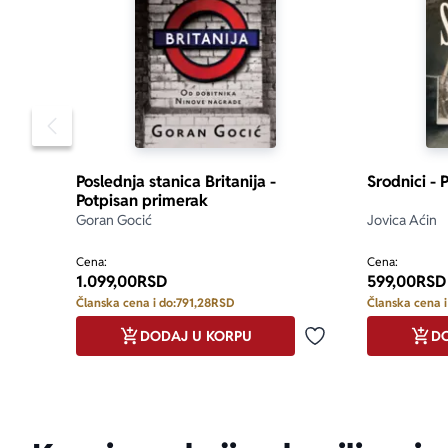
Pomeranje sadržaja slajdera u levo
Poslednja stanica Britanija -
Srodnici - 
Potpisan primerak
Goran Gocić
Jovica Aćin
Cena:
Cena:
1.099,00
RSD
599,00
RSD
Članska cena i do:
791,28
RSD
Članska cena i
DODAJ U KORPU
DO
Dodaj u omiljene