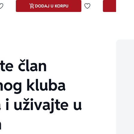
DODAJ U KORPU
DODA
Dodaj u omiljene
Dodaj u omiljene
te član
nog kluba
 i uživajte u
m