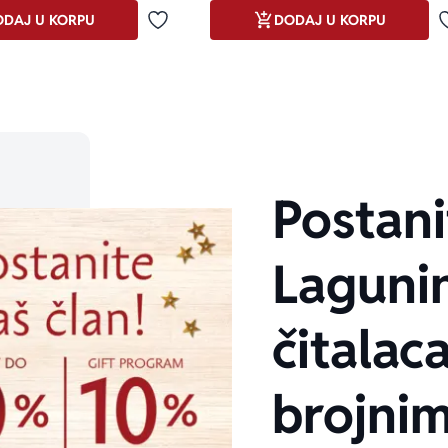
DAJ U KORPU
DODAJ U KORPU
Dodaj u omiljene
Postani
Laguni
čitalaca
brojni