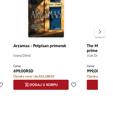
Pomeran
Arzamas - Potpisan primerak
The Memoirs o
primerak
Ivana Dimić
Vuk Drašković
d 5
5.0
Cena:
Cena:
699,00
RSD
999,00
RSD
Članska cena i do:
503,28
RSD
Članska cena i do:
DODAJ U KORPU
DODA
Dodaj u omiljene
Dodaj u omiljene