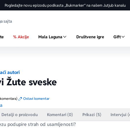
Pogledajte novu epizodu podkasta „Bukmarker“ na našem Jutjub kanalu
ste
% Akcije
Mala Laguna
Društvene igre
Gift
ći autori
i Žute sveske
 komentara)
Ostavi komentar
sa
Detalji o proizvodu
Komentari (0)
Prikazi (5)
Intervjui (
vezu podupire strah od usamljenosti?