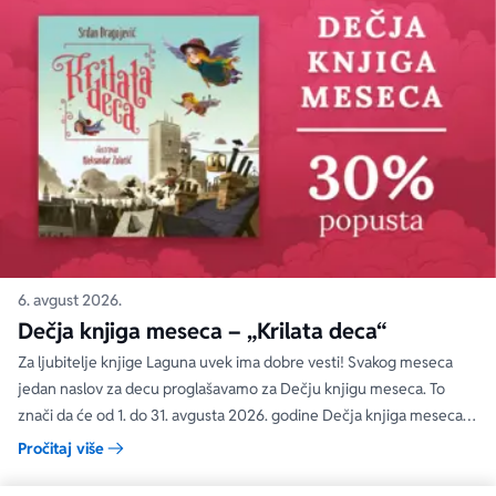
6. avgust 2026.
Dečja knjiga meseca – „Krilata deca“
Za ljubitelje knjige Laguna uvek ima dobre vesti! Svakog meseca
jedan naslov za decu proglašavamo za Dečju knjigu meseca. To
znači da će od 1. do 31. avgusta 2026. godine Dečja knjiga meseca
moći da se kupi na specijalnom popustu od 30%. Uz ovaj popust ne
Pročitaj više
važe članski i količinski popust.