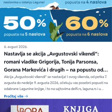
6. avgust 2026.
Nastavlja se akcija „Avgustovski vikendi“:
romani vladike Grigorija, Tonija Parsonsa,
Gorana Markovića i drugih – na popustu od
čak 40, 50 i 60%
Akcija „Avgustovski vikendi“ se nastavlja! I ovog vikenda, od petka 7.
avgusta do nedelje 9. avgusta 2026, očekuju vas posebni popusti na
odabrane Lagunine knjige, i to na sajtovima delfi.rs, laguna.rs i u
svim Delfi knjižarama.
Pročitaj više