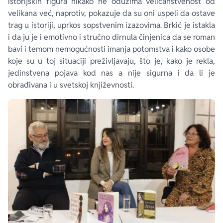
istorijskih figura nikako ne oduzima veličanstvenost od
velikana već, naprotiv, pokazuje da su oni uspeli da ostave
trag u istoriji, uprkos sopstvenim izazovima. Brkić je istakla
i da ju je i emotivno i stručno dirnula činjenica da se roman
bavi i temom nemogućnosti imanja potomstva i kako osobe
koje su u toj situaciji preživljavaju, što je, kako je rekla,
jedinstvena pojava kod nas a nije sigurna i da li je
obrađivana i u svetskoj književnosti.