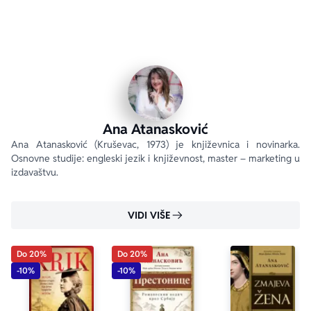
Ana Atanasković
Ana Atanasković (Kruševac, 1973) je književnica i novinarka. 
Osnovne studije: engleski jezik i književnost, master – marketing u 
izdavaštvu.
VIDI VIŠE
Do 20%
Do 20%
-10%
-10%