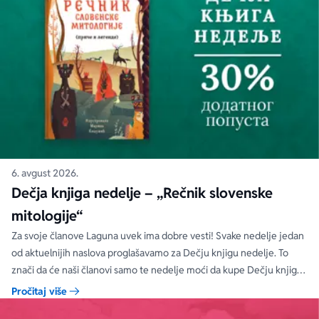
6. avgust 2026.
Dečja knjiga nedelje – „Rečnik slovenske
mitologije“
Za svoje članove Laguna uvek ima dobre vesti! Svake nedelje jedan
od aktuelnijih naslova proglašavamo za Dečju knjigu nedelje. To
znači da će naši članovi samo te nedelje moći da kupe Dečju knjigu
nedelje sa specijalnim DODATNIM popustom od 30%.
Pročitaj više