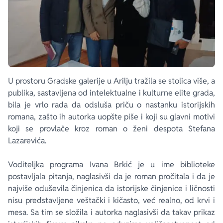
U prostoru Gradske galerije u Arilju tražila se stolica više, a
publika, sastavljena od intelektualne i kulturne elite grada,
bila je vrlo rada da odsluša priču o nastanku istorijskih
romana, zašto ih autorka uopšte piše i koji su glavni motivi
koji se provlače kroz roman o ženi despota Stefana
Lazarevića.
Voditeljka programa Ivana Brkić je u ime biblioteke
postavljala pitanja, naglasivši da je roman pročitala i da je
najviše oduševila činjenica da istorijske činjenice i ličnosti
nisu predstavljene veštački i kičasto, već realno, od krvi i
mesa. Sa tim se složila i autorka naglasivši da takav prikaz