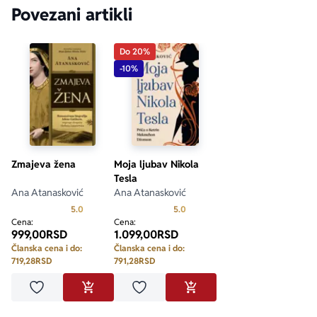
Povezani artikli
Do 20%
-10%
Zmajeva žena
Moja ljubav Nikola
Tesla
Ana Atanasković
Ana Atanasković
Prosecna ocena je 5.0 od 5
Prosecna ocena je 5.0 od 5
5.0
5.0
Cena:
Cena:
999,00
RSD
1.099,00
RSD
Članska cena i do:
Članska cena i do:
719,28
RSD
791,28
RSD
Dodaj u omiljene
Dodaj u omiljene
DODAJ U KORPU
DODAJ U KORPU