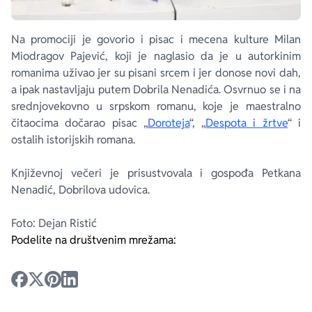
Na promociji je govorio i pisac i mecena kulture Milan
Miodragov Pajević, koji je naglasio da je u autorkinim
romanima uživao jer su pisani srcem i jer donose novi dah,
a ipak nastavljaju putem Dobrila Nenadića. Osvrnuo se i na
srednjovekovno u srpskom romanu, koje je maestralno
čitaocima dočarao pisac „
Doroteja
“, „
Despota i žrtve
“ i
ostalih istorijskih romana.
Književnoj večeri je prisustvovala i gospođa Petkana
Nenadić, Dobrilova udovica.
Foto: Dejan Ristić
Podelite na društvenim mrežama: