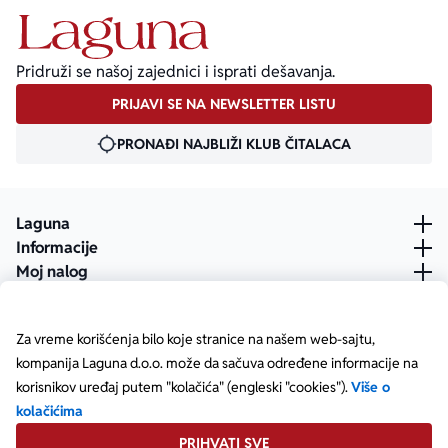
Pridruži se našoj zajednici i isprati dešavanja.
PRIJAVI SE NA NEWSLETTER LISTU
PRONAĐI NAJBLIŽI KLUB ČITALACA
Laguna
Informacije
Moj nalog
Za vreme korišćenja bilo koje stranice na našem web-sajtu,
kompanija Laguna d.o.o. može da sačuva određene informacije na
korisnikov uređaj putem "kolačića" (engleski "cookies").
Više o
kolačićima
PRIHVATI SVE