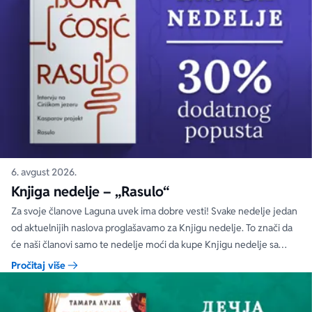
6. avgust 2026.
Knjiga nedelje – „Rasulo“
Za svoje članove Laguna uvek ima dobre vesti! Svake nedelje jedan
od aktuelnijih naslova proglašavamo za Knjigu nedelje. To znači da
će naši članovi samo te nedelje moći da kupe Knjigu nedelje sa
specijalnim DODATNIM popustom od 30%.
Pročitaj više