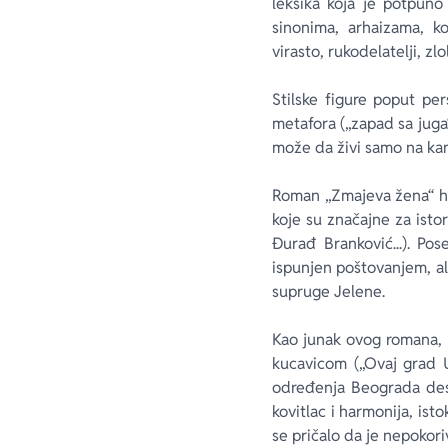
leksika koja je potpun
sinonima, arhaizama, ko
virasto, rukodelatelji, zl
Stilske figure poput pe
metafora („zapad sa juga“
može da živi samo na kam
Roman „Zmajeva žena“ hro
koje su značajne za isto
Đurađ Branković...). Po
ispunjen poštovanjem, al
supruge Jelene.
Kao junak ovog romana, 
kucavicom („Ovaj grad 
određenja Beograda desp
kovitlac i harmonija, ist
se pričalo da je nepokoriv