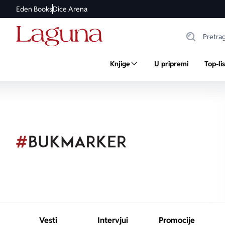
Eden Books
Dice Arena
Knjige
U pripremi
Top-li
Vesti
Intervjui
Promocije