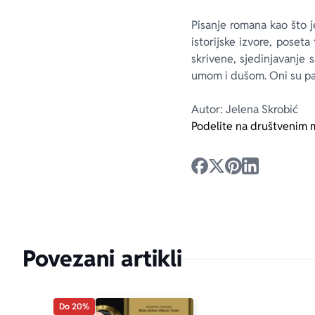
Pisanje romana kao što j
istorijske izvore, poseta
skrivene, sjedinjavanje 
umom i dušom. Oni su pa
Autor: Jelena Skrobić
Podelite na društvenim 
Povezani artikli
Do 20%