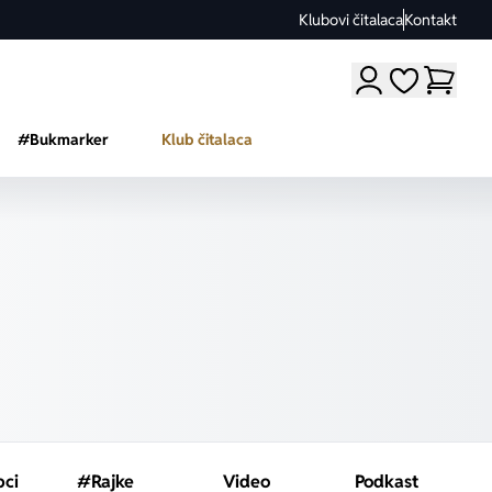
Klubovi čitalaca
Kontakt
Moji omiljeni a
#Bukmarker
Klub čitalaca
pci
#Rajke
Video
Podkast