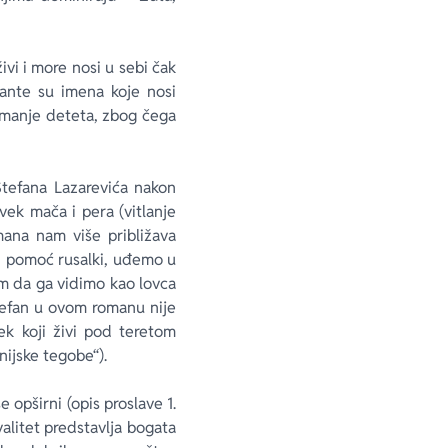
vi i more nosi u sebi čak
jante su imena koje nosi
 nemanje deteta, zbog čega
Stefana Lazarevića nakon
ovek mača i pera (vitlanje
mana nam više približava
i pomoć rusalki, uđemo u
m da ga vidimo kao lovca
tefan u ovom romanu nije
ek koji živi pod teretom
ijske tegobe“).
e opširni (opis proslave 1.
valitet predstavlja bogata