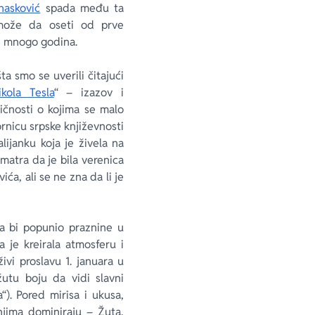
nasković
spada među ta
 može da oseti od prve
le mnogo godina.
 smo se uverili čitajući
kola Tesla
“ – izazov i
 ličnosti o kojima se malo
rnicu srpske književnosti
lijanku koja je živela na
matra da je bila verenica
ća, ali se ne zna da li je
a bi popunio praznine u
 je kreirala atmosferu i
vi proslavu 1. januara u
utu boju da vidi slavni
“). Pored mirisa i ukusa,
 njima dominiraju –
Žuta
,