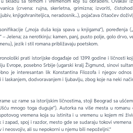
o u skladu sa temom i vremenom koji su obrađeni. Ovakav iz
vanica (crvena: rujna, skerletna, grimizna; izvoriti, čistohod
oljubiv, knjigohraniteljica, neradosnik...), pojačava čitaočev doži
rsonifikacije („moja duša koja spava u knjigama“), poređenja (
 – Jelena; za nerotkinju: kamen, panj, pusto polje, golo drvo, 
enu), jezik i stil romana približavaju poetskom.
nološki prati istorijske događaje od 1399. godine i ličnosti koj
riju Evrope, posebno Srbije (ugarski kralj Žigmund, sinovi sulta
sebno je interesantan lik Konstantina Filozofa i njegov odn
i i laskanjem, dodvoravanjem i ljubavlju, zbog koje na neki nači
rame uz rame sa istorijskim ličnostima, stoji Beograd sa ušće
Ušću mnogo toga duguje“). Autorka na više mesta u romanu da
otovog vremena koja su istinita i u vremenu u kojem mi živi
ok i zapad, spoj i razdor, mesto gde se sudaraju tokovi vremena
 i neosvojiv, ali su nepokorni u njemu bili nepoželjni.“