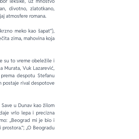
bor leksike, uz mnoštvo
an, divotno, zlatotkano,
vljaj atmosfere romana.
„krzno meko kao šapat“),
večita zima, mahovina koja
e su to vreme obeležile i
na Murata, Vuk Lazarević,
os prema despotu Stefanu
n postaje rival despotove
m Save u Dunav kao žilom
je vrlo lepa i precizna
mo: „Beograd mi je bio i
 i prostora.“; „O Beogradu