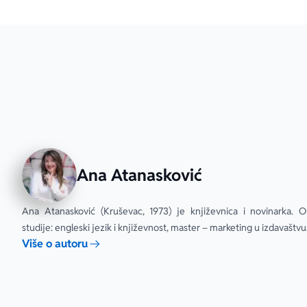
Ana Atanasković
Ana Atanasković (Kruševac, 1973) je književnica i novinarka. O
studije: engleski jezik i književnost, master – marketing u izdavaštvu
Više o autoru