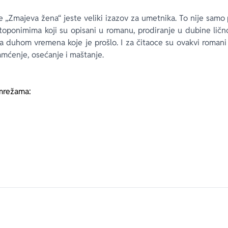
e „Zmajeva žena“ jeste veliki izazov za umetnika. To nije samo p
 toponimima koji su opisani u romanu, prodiranje u dubine ličnos
sa duhom vremena koje je prošlo. I za čitaoce su ovakvi romani 
mćenje, osećanje i maštanje.
mrežama: