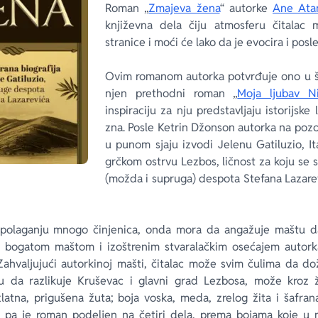
Roman „
Zmajeva žena
“ autorke
Ane Ata
književna dela čiju atmosferu čitalac
stranice i moći će lako da je evocira i pos
Ovim romanom autorka potvrđuje ono u šta
njen prethodni roman „
Moja ljubav Ni
inspiraciju za nju predstavljaju istorijske
zna. Posle Ketrin Džonson autorka na pozo
u punom sjaju izvodi Jelenu Gatiluzio, Ita
grčkom ostrvu Lezbos, ličnost za koju se s
(možda i supruga) despota Stefana Lazarevi
polaganju mnogo činjenica, onda mora da angažuje maštu d
o bogatom maštom i izoštrenim stvaralačkim osećajem autorka
ahvaljujući autorkinoj mašti, čitalac može svim čulima da doži
su da razlikuje Kruševac i glavni grad Lezbosa, može kroz ž
atna, prigušena žuta; boja voska, meda, zrelog žita i šafrana
, pa je roman podeljen na četiri dela, prema bojama koje u