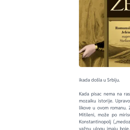
ikada došla u Srbiju.
Kada pisac nema na ras
mozaiku istorije. Uprav
likove u ovom romanu. Z
Mitileni, može po miri
Konstantinopolj („medozl
važnu ulogu imaju boje