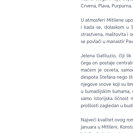
Crvena
,
Plava
,
Purpurna
.
U atmosferi Mitilene upo
i kada se, dolaskom u S
strastvena, maštovita i o
se povlači u manastir Pa
Jelena Gatiluzio, čiji 
čega on postaje centralni
mačem je osveta, samoos
despota Stefana nego št
njegove snove koji su b
u šumadijskim šumama, o
samo istorijska ličnost
prošlosti zagledan u bud
Najveći kvalitet ovog roma
januara u Mitileni, Konst