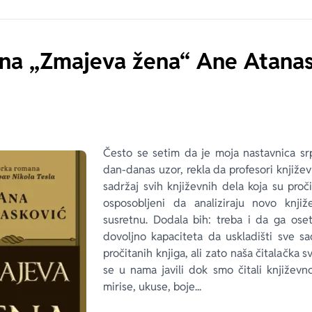
na „Zmajeva žena“ Ane Atanas
Često se setim da je moja nastavnica srp
dan-danas uzor, rekla da profesori knjiže
sadržaj svih književnih dela koja su pro
osposobljeni da analiziraju novo knji
susretnu. Dodala bih: treba i da ga os
dovoljno kapaciteta da uskladišti sve sa
pročitanih knjiga, ali zato naša čitalačka s
se u nama javili dok smo čitali književn
mirise, ukuse, boje...