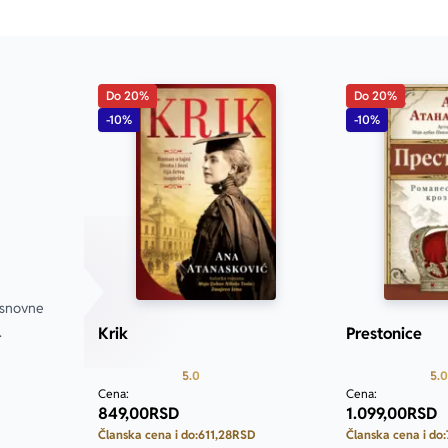
Do 20%
Do 20%
-10%
-10%
snovne 
.
Krik
Prestonice
Prosecna ocena je 5.0 od 5
5.0
5.0
Cena:
Cena:
849,00
RSD
1.099,00
RSD
Članska cena i do:
611,28
RSD
Članska cena i do: