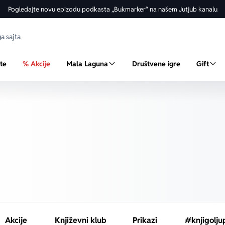
Pogledajte novu epizodu podkasta „Bukmarker“ na našem Jutjub kanalu
ste
% Akcije
Mala Laguna
Društvene igre
Gift
Akcije
Književni klub
Prikazi
#knjigolju