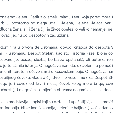
znajemo Jelenu Gatiluzio, smelu mladu ženu koja pored mora ži
rbiju, prostorno od njega udalji. Jelena, Helena, Jelača, vari
dlučna žena, ali i žena čiji je život obeležilo veliko nemanje,
vlovac, jednu od despotovih zadužbina.
lik dominira u prvom delu romana, dovodi čitaoca do despota 
 lik u romanu. Despot Stefan, kao što i istorija kaže, bio je č
tvarenje, posao, služba, borba za opstanak), ali autorka ro
o je to učinila istorija. Omogućava nam da, uz Jeleninu pomoć 
remeniti teretom očeve smrti u Kosovskom boju. Omogućava na
zbiljnog čoveka, vladara čiji dvor ne veseli muzika. Despot S
 nego je i čovek od krvi i mesa, čovek kojeg more brige, čov
ućnost („U njegovim skupljenim obrvama nagomilale su se decen
na predstavljaju opisi koji su detaljni i upečatljivi, a nisu previš
antinopolja, bitke kod Nikopolja, Jelenine haljine...). Još jedan k