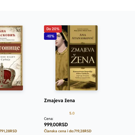
Do 20%
-10%
Zmajeva žena
Prosecna ocena je 5.0 od 5
Prosecna ocena je 5.0 od 5
5.0
Cena:
999,00
RSD
791,28
RSD
Članska cena i do:
719,28
RSD