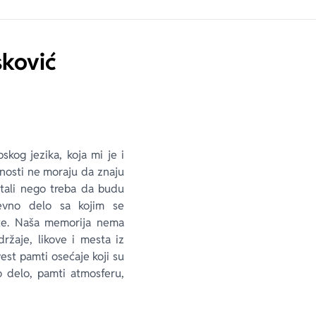
ković
skog jezika, koja mi je i
vnosti ne moraju da znaju
čitali nego treba da budu
ževno delo sa kojim se
ete. Naša memorija nema
držaje, likove i mesta iz
vest pamti osećaje koji su
o delo, pamti atmosferu,