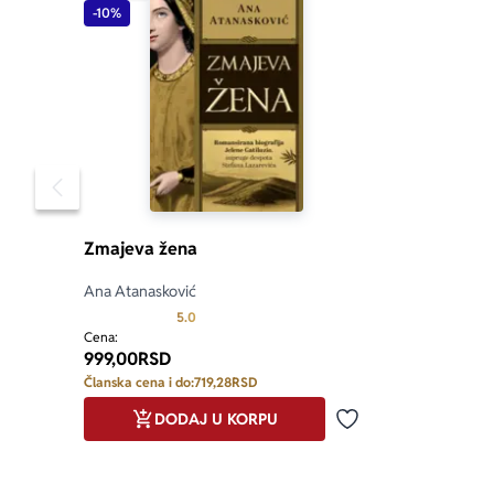
-10%
Pomeranje sadržaja slajdera u levo
Zmajeva žena
Ana Atanasković
Prosecna ocena je 5.0 od 5
5.0
Cena:
999,00
RSD
Članska cena i do:
719,28
RSD
DODAJ U KORPU
Dodaj u omiljene