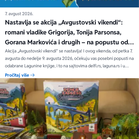
7. avgust 2026.
Nastavlja se akcija „Avgustovski vikendi“:
romani vladike Grigorija, Tonija Parsonsa,
Gorana Markovića i drugih – na popustu od
čak 40, 50 i 60%
Akcija „Avgustovski vikendi“ se nastavlja! I ovog vikenda, od petka 7.
avgusta do nedelje 9. avgusta 2026, očekuju vas posebni popusti na
odabrane Lagunine knjige, i to na sajtovima delfi.rs, laguna.rs i u
svim Delfi knjižarama.
Pročitaj više