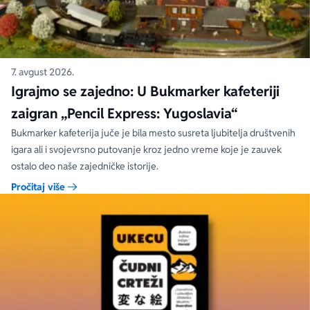
7. avgust 2026.
Igrajmo se zajedno: U Bukmarker kafeteriji
zaigran „Pencil Express: Yugoslavia“
Bukmarker kafeterija juče je bila mesto susreta ljubitelja društvenih
igara ali i svojevrsno putovanje kroz jedno vreme koje je zauvek
ostalo deo naše zajedničke istorije.
Pročitaj više