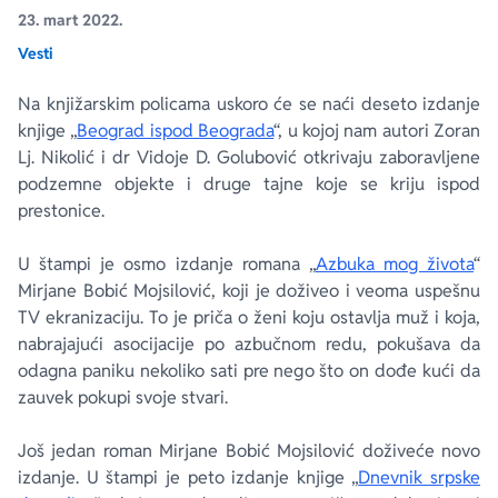
23. mart 2022.
Vesti
Ekranizovane knjige
Poezija
Bojan Ljubenović
Peter Handke
Na knjižarskim policama uskoro će se naći deseto izdanje
Za poklon
Lični razvoj i popularna psihologija
Dejan Tiago-Stanković
Harlan Koben
knjige „
Beograd ispod Beograda
“, u kojoj nam autori Zoran
Lj. Nikolić i dr Vidoje D. Golubović otkrivaju zaboravljene
E-knjige
Biografija
Milica Jakovljević Mir-Jam
Elif Šafak
podzemne objekte i druge tajne koje se kriju ispod
prestonice.
Autori
U štampi je osmo izdanje romana „
Azbuka mog života
“
Mirjane Bobić Mojsilović, koji je doživeo i veoma uspešnu
TV ekranizaciju. To je priča o ženi koju ostavlja muž i koja,
nabrajajući asocijacije po azbučnom redu, pokušava da
odagna paniku nekoliko sati pre nego što on dođe kući da
zauvek pokupi svoje stvari.
Još jedan roman Mirjane Bobić Mojsilović doživeće novo
izdanje. U štampi je peto izdanje knjige „
Dnevnik srpske