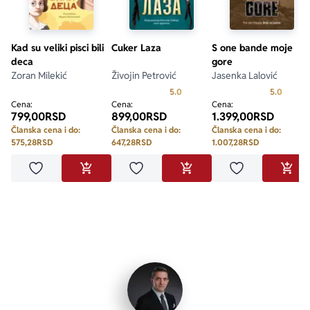
Kad su veliki pisci bili
Cuker Laza
S one bande moje
deca
gore
Zoran Milekić
Živojin Petrović
Jasenka Lalović
Prosecna ocena je 5.0 od 5
Prosecn
5.0
5.0
Cena:
Cena:
Cena:
799,00
RSD
899,00
RSD
1.399,00
RSD
Članska cena i do:
Članska cena i do:
Članska cena i do:
575,28
RSD
647,28
RSD
1.007,28
RSD
Dodaj u omiljene
Dodaj u omiljene
Dodaj u omilje
DODAJ U KORPU
DODAJ U KORPU
DODA