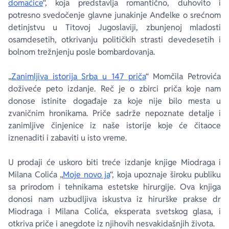
domaćice
“, koja predstavlja romantično, duhovito i
potresno svedočenje glavne junakinje Anđelke o srećnom
detinjstvu u Titovoj Jugoslaviji, zbunjenoj mladosti
osamdesetih, otkrivanju političkih strasti devedesetih i
bolnom trežnjenju posle bombardovanja.
„
Zanimljiva istorija Srba u 147 priča
“ Momčila Petrovića
doživeće peto izdanje. Reč je o zbirci priča koje nam
donose istinite događaje za koje nije bilo mesta u
zvaničnim hronikama. Priče sadrže nepoznate detalje i
zanimljive činjenice iz naše istorije koje će čitaoce
iznenaditi i zabaviti u isto vreme.
U prodaji će uskoro biti treće izdanje knjige Miodraga i
Milana Colića „
Moje novo ja
“, koja upoznaje široku publiku
sa prirodom i tehnikama estetske hirurgije. Ova knjiga
donosi nam uzbudljiva iskustva iz hirurške prakse dr
Miodraga i Milana Colića, eksperata svetskog glasa, i
otkriva priče i anegdote iz njihovih nesvakidašnjih života.