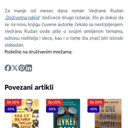
Za manje od mesec dana roman Vedrane Rudan
„
Doživotna robija
“ doživeće drugo izdanje, što je dokaz da
se na novu knjigu čuvene autorke čekalo sa nestrpljenjem.
Vedrana Rudan ovde piše o svojim omiljenim temama,
odnosu roditelja i dece, kao i o tome šta znači biti istinski
slobodan.
Podelite na društvenim mrežama:
Povezani artikli
Do 20%
Do 20%
Do 20%
-10%
-10%
-10%