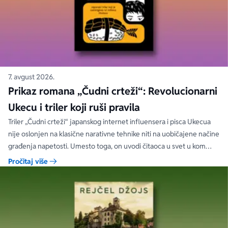
7. avgust 2026.
Prikaz romana „Čudni crteži“: Revolucionarni
Ukecu i triler koji ruši pravila
Triler „Čudni crteži“ japanskog internet influensera i pisca Ukecua
nije oslonjen na klasične narativne tehnike niti na uobičajene načine
građenja napetosti. Umesto toga, on uvodi čitaoca u svet u kom
priložene ilustracije govore više od reči, a ono što je nacrtano često
Pročitaj više
nosi dublju istinu od onoga što je izgovoreno.