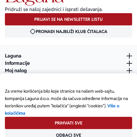
Pridruži se našoj zajednici i isprati dešavanja.
PRIJAVI SE NA NEWSLETTER LISTU
PRONAĐI NAJBLIŽI KLUB ČITALACA
Laguna
Informacije
Moj nalog
Za vreme korišćenja bilo koje stranice na našem web-sajtu,
kompanija Laguna d.o.o. može da sačuva određene informacije na
korisnikov uređaj putem "kolačića" (engleski "cookies").
Više o
kolačićima
PRIHVATI SVE
ODBACI SVE
Posetite našu Facebook stranicu
Posetite našu X stranicu
Posetite našu Instagram stranicu
Posetite naš YouTube
Posetite našu TikTok stranicu
Posetite našu LinkedIn stranicu
Copyright © Laguna d.o.o. Starine Novaka 23, Beograd •