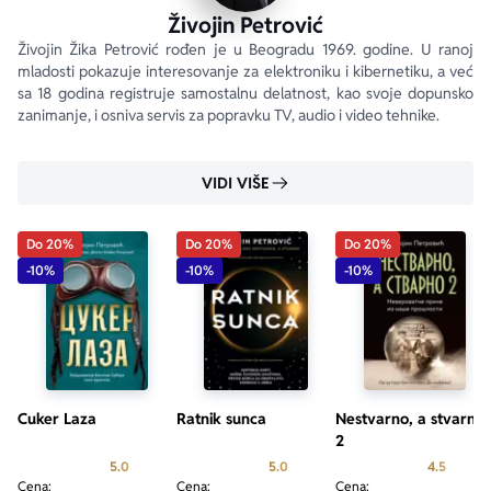
Živojin Petrović
Živojin Žika Petrović rođen je u Beogradu 1969. godine. U ranoj 
mladosti pokazuje interesovanje za elektroniku i kibernetiku, a već 
sa 18 godina registruje samostalnu delatnost, kao svoje dopunsko 
zanimanje, i osniva servis za popravku TV, audio i video tehnike.
VIDI VIŠE
Do 20%
Do 20%
Do 20%
-10%
-10%
-10%
Cuker Laza
Ratnik sunca
Nestvarno, a stvarno
2
Prosecna ocena je 5.0 od 5
Prosecna ocena je 5.0 od 5
Prosecn
5.0
5.0
4.5
Cena:
Cena:
Cena: