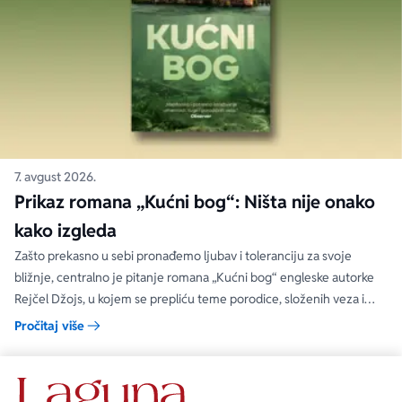
7. avgust 2026.
Prikaz romana „Kućni bog“: Ništa nije onako
kako izgleda
Zašto prekasno u sebi pronađemo ljubav i toleranciju za svoje
bližnje, centralno je pitanje romana „Kućni bog“ engleske autorke
Rejčel Džojs, u kojem se prepliću teme porodice, složenih veza i
umetnosti.
Pročitaj više