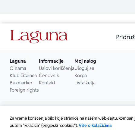
Pridruž
Laguna
Informacije
Moj nalog
O nama
Uslovi korišćenja
Uloguj se
Klub čitalaca
Cenovnik
Korpa
Bukmarker
Kontakt
Lista želja
Foreign rights
Za vreme korišćenja bilo koje stranice na našem web-sajtu, kompani
putem "kolačića" (engleski "cookies").
Više o kolačićima
Copyright © Laguna d.o.o. Starine Novaka 23, Beograd • M