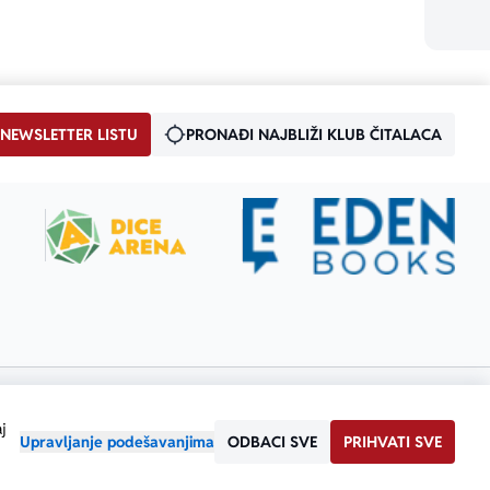
 NEWSLETTER LISTU
PRONAĐI NAJBLIŽI KLUB ČITALACA
j
Upravljanje podešavanjima
ODBACI SVE
PRIHVATI SVE