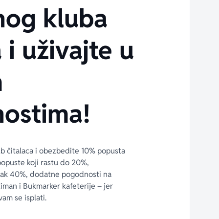
nog kluba
 i uživajte u
m
ostima!
ub čitalaca i obezbedite 10% popusta 
popuste koji rastu do 20%, 
čak 40%, dodatne pogodnosti na 
timan i Bukmarker kafeterije – jer 
vam se isplati.