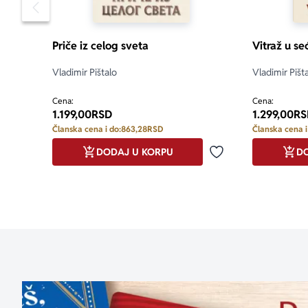
Pomeranje sadržaja slajdera u levo
Priče iz celog sveta
Vitraž u se
Vladimir Pištalo
Vladimir Pišt
Cena:
Cena:
1.199,00
RSD
1.299,00
RS
Članska cena i do:
863,28
RSD
Članska cena i
DODAJ U KORPU
DO
Dodaj u omiljene