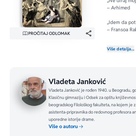
„Ne diraj mo
– Arhimed
„Idem da pot
– Fransoa Ra
PROČITAJ ODLOMAK
„Zašto plačet
Više detalja...
– Luj XIV
„Neću da puc
– Mihail Lje
Vladeta Janković
„Moram da uđ
Vladeta Janković je rođen 1940. u Beogradu, gde 
–Emili Dikin
Klasičnu gimnaziju i Odsek za opštu književnost
beogradskog Filološkog fakulteta, na kojem je 
„Tapeti u moj
asistenta-pripravnika do redovnog profesora ant
– Oskar Vajl
uporedne istorije drame.
Više o autoru
„Odavno nisa