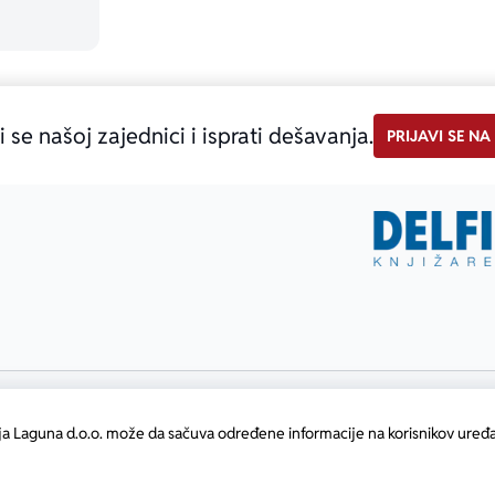
i se našoj zajednici i isprati dešavanja.
PRIJAVI SE NA
ja Laguna d.o.o. može da sačuva određene informacije na korisnikov uređa
atični broj: 17414844
•
Powered by
oozmi.com