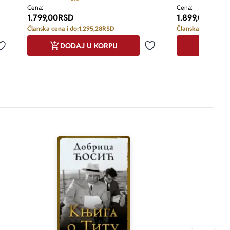
ojedinostima.
Cena:
Cena:
1.799,00
RSD
1.899,00
RSD
Članska cena i do:
1.295,28
RSD
Članska cena i do:
 ovo je prva 
DODAJ U KORPU
DODA
Dodaj u omiljene
Dodaj u omiljene