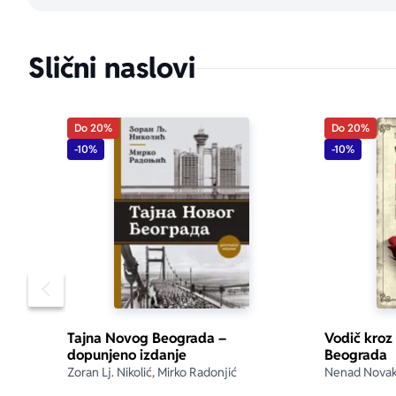
–Anton Čeh
„Sve mi je ov
Slični naslovi
–Vinston Čer
Sve što ljuds
Do 20%
Do 20%
dopunjeno, 
-10%
-10%
napominju au
čitaocima, o
društvenog i 
odabrane ličn
Poslednje iz
životu nije 
Pomeranje sadržaja slajdera u levo
oproštajnih 
poruke poto
Tajna Novog Beograda –
Vodič kroz 
dopunjeno izdanje
Beograda
Pisci, filozo
Zoran Lj. Nikolić, Mirko Radonjić
Nenad Novak
su u konteks