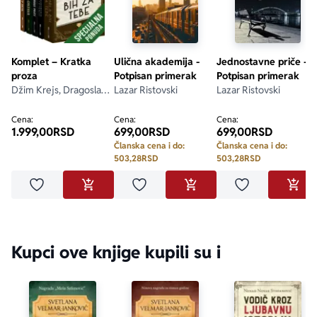
Komplet – Kratka
Ulična akademija -
Jednostavne priče -
proza
Potpisan primerak
Potpisan primerak
Džim Krejs, Dragoslav
Lazar Ristovski
Lazar Ristovski
Mihailović, F. Skot
Ficdžerald, Goran
Cena:
Cena:
Cena:
1.999,00
RSD
699,00
RSD
699,00
RSD
Skrobonja, Grupa
autora
Članska cena i do:
Članska cena i do:
503,28
RSD
503,28
RSD
Dodaj u omiljene
Dodaj u omiljene
Dodaj u omilje
DODAJ U KORPU
DODAJ U KORPU
DODA
Kupci ove knjige kupili su i