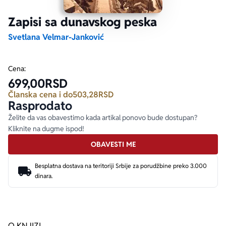
Zapisi sa dunavskog peska
Ekranizovane knjige
Poezija
Bojan Ljubenović
Peter Handke
Svetlana Velmar-Janković
Za poklon
Lični razvoj i popularna psihologija
Dejan Tiago-Stanković
Harlan Koben
Cena:
699,00
RSD
E-knjige
Biografija
Milica Jakovljević Mir-Jam
Elif Šafak
Članska cena i do
503,28
RSD
Rasprodato
Autori
Želite da vas obavestimo kada artikal ponovo bude dostupan?
Kliknite na dugme ispod!
OBAVESTI ME
Besplatna dostava na teritoriji Srbije za porudžbine preko 3.000
dinara.
O KNJIZI