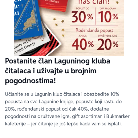
Postanite član Laguninog kluba
čitalaca i uživajte u brojnim
pogodnostima!
Učlanite se u Lagunin klub čitalaca i obezbedite 10%
popusta na sve Lagunine knjige, popuste koji rastu do
20%, rođendanski popust od čak 40%, dodatne
pogodnosti na društvene igre, gift asortiman i Bukmarker
kafeterije – jer čitanje je još lepše kada vam se isplati.