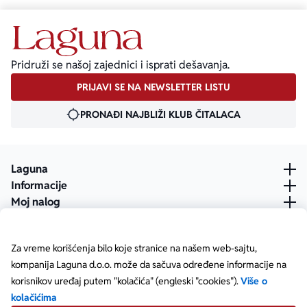
Pridruži se našoj zajednici i isprati dešavanja.
PRIJAVI SE NA NEWSLETTER LISTU
PRONAĐI NAJBLIŽI KLUB ČITALACA
Laguna
Informacije
Moj nalog
Za vreme korišćenja bilo koje stranice na našem web-sajtu,
kompanija Laguna d.o.o. može da sačuva određene informacije na
korisnikov uređaj putem "kolačića" (engleski "cookies").
Više o
kolačićima