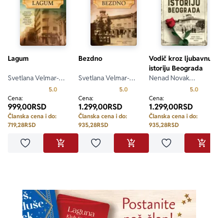
Lagum
Bezdno
Vodič kroz ljubavnu
istoriju Beograda
Svetlana Velmar-
Svetlana Velmar-
Nenad Novak
Janković
Janković
Stefanović
Prosecna ocena je 5.0 od 5
Prosecna ocena je 5.0 od 5
Prosecn
5.0
5.0
5.0
Cena:
Cena:
Cena:
999,00
RSD
1.299,00
RSD
1.299,00
RSD
Članska cena i do:
Članska cena i do:
Članska cena i do:
719,28
RSD
935,28
RSD
935,28
RSD
Dodaj u omiljene
Dodaj u omiljene
Dodaj u omilje
DODAJ U KORPU
DODAJ U KORPU
DODA