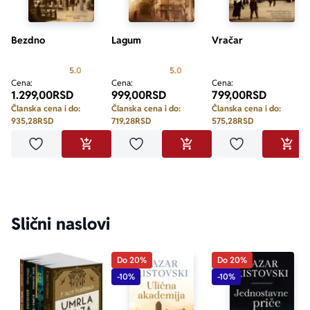
Bezdno
Lagum
Vračar
Prosecna ocena je 5.0 od 5
Prosecna ocena je 5.0 od 5
5.0
5.0
Cena:
Cena:
Cena:
1.299,00
RSD
999,00
RSD
799,00
RSD
Članska cena i do:
Članska cena i do:
Članska cena i do:
935,28
RSD
719,28
RSD
575,28
RSD
Dodaj u omiljene
Dodaj u omiljene
Dodaj u omilje
DODAJ U KORPU
DODAJ U KORPU
DODA
Slični naslovi
Do 20%
Do 20%
-10%
-10%