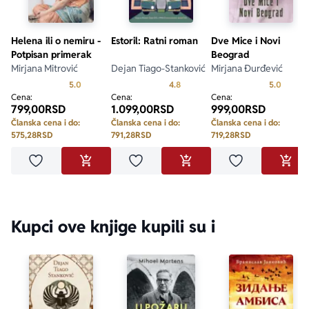
Helena ili o nemiru -
Estoril: Ratni roman
Dve Mice i Novi
Potpisan primerak
Beograd
Mirjana Mitrović
Dejan Tiago-Stanković
Mirjana Đurđević
Prosecna ocena je 5.0 od 5
Prosecna ocena je 4.8 od 5
Prosecn
5.0
4.8
5.0
Cena:
Cena:
Cena:
799,00
RSD
1.099,00
RSD
999,00
RSD
Članska cena i do:
Članska cena i do:
Članska cena i do:
575,28
RSD
791,28
RSD
719,28
RSD
Dodaj u omiljene
Dodaj u omiljene
Dodaj u omilje
DODAJ U KORPU
DODAJ U KORPU
DODA
Kupci ove knjige kupili su i