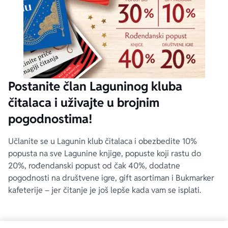
Postanite član Laguninog kluba
čitalaca i uživajte u brojnim
pogodnostima!
Učlanite se u Lagunin klub čitalaca i obezbedite 10%
popusta na sve Lagunine knjige, popuste koji rastu do
20%, rođendanski popust od čak 40%, dodatne
pogodnosti na društvene igre, gift asortiman i Bukmarker
kafeterije – jer čitanje je još lepše kada vam se isplati.