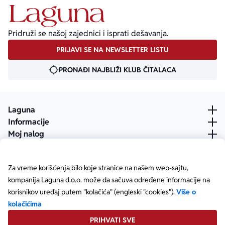
Pridruži se našoj zajednici i isprati dešavanja.
PRIJAVI SE NA NEWSLETTER LISTU
PRONAĐI NAJBLIŽI KLUB ČITALACA
Laguna
Informacije
Moj nalog
Za vreme korišćenja bilo koje stranice na našem web-sajtu,
kompanija Laguna d.o.o. može da sačuva određene informacije na
korisnikov uređaj putem "kolačića" (engleski "cookies").
Više o
kolačićima
PRIHVATI SVE