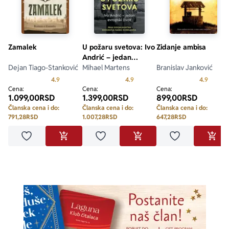
Zamalek
U požaru svetova: Ivo
Zidanje ambisa
Andrić – jedan
Dejan Tiago-Stanković
evropski život
Mihael Martens
Branislav Janković
Prosecna ocena je 4.9 od 5
Prosecna ocena je 4.9 od 5
Prosecn
4.9
4.9
4.9
Cena:
Cena:
Cena:
1.099,00
RSD
1.399,00
RSD
899,00
RSD
Članska cena i do:
Članska cena i do:
Članska cena i do:
791,28
RSD
1.007,28
RSD
647,28
RSD
Dodaj u omiljene
Dodaj u omiljene
Dodaj u omilje
DODAJ U KORPU
DODAJ U KORPU
DODA