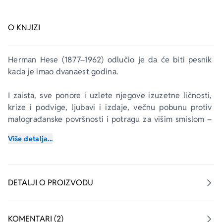
O KNJIZI
Herman Hese (1877–1962) odlučio je da će biti pesnik 
kada je imao dvanaest godina.
I zaista, sve ponore i uzlete njegove izuzetne ličnosti, 
krize i podvige, ljubavi i izdaje, večnu pobunu protiv 
malograđanske površnosti i potragu za višim smislom – 
ceo svoj prebogat, strastven i protivrečan život uspeo je 
Više detalja...
da izlije u knjige i junake koji opčinjavaju naraštaje: 
Sidarta
, 
Stepski vuk
, 
Narcis i Zlatousti
, 
Demijan
, 
Igra 
staklenih perli
… Već decenijama su dela ovog dobitnika 
Nobelove nagrade za književnost (1946) među 
DETALJI O PROIZVODU
najčitanijima širom sveta. 
Stoga, kada se danas osvrnemo na njegovu mladalačku 
KOMENTARI (2)