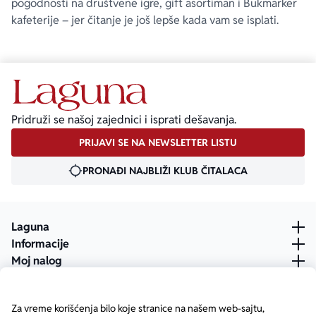
pogodnosti na društvene igre, gift asortiman i Bukmarker
kafeterije – jer čitanje je još lepše kada vam se isplati.
Pridruži se našoj zajednici i isprati dešavanja.
PRIJAVI SE NA NEWSLETTER LISTU
PRONAĐI NAJBLIŽI KLUB ČITALACA
Laguna
Informacije
Moj nalog
Za vreme korišćenja bilo koje stranice na našem web-sajtu,