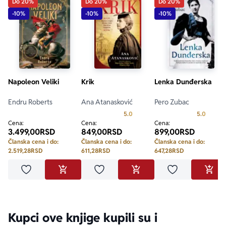
Do 20%
Do 20%
Do 20%
-10%
-10%
-10%
Napoleon Veliki
Krik
Lenka Dunđerska
Endru Roberts
Ana Atanasković
Pero Zubac
Prosecna ocena je 5.0 od 5
Prosecn
5.0
5.0
Cena:
Cena:
Cena:
3.499,00
RSD
849,00
RSD
899,00
RSD
Članska cena i do:
Članska cena i do:
Članska cena i do:
2.519,28
RSD
611,28
RSD
647,28
RSD
Dodaj u omiljene
Dodaj u omiljene
Dodaj u omilje
DODAJ U KORPU
DODAJ U KORPU
DODA
Kupci ove knjige kupili su i