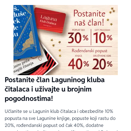
Postanite član Laguninog kluba
čitalaca i uživajte u brojnim
pogodnostima!
Učlanite se u Lagunin klub čitalaca i obezbedite 10%
popusta na sve Lagunine knjige, popuste koji rastu do
20%, rođendanski popust od čak 40%, dodatne