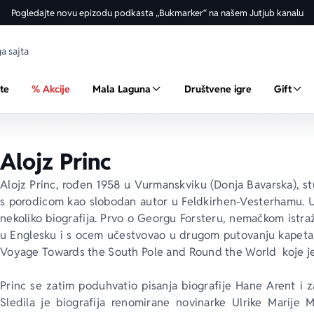
Pogledajte novu epizodu podkasta „Bukmarker“ na našem Jutjub kanalu
ste
% Akcije
Mala Laguna
Društvene igre
Gift
Alojz Princ
Alojz Princ, rođen 1958 u Vurmanskviku (Donja Bavarska), stud
s porodicom kao slobodan autor u Feldkirhen-Vesterhamu. U
nekoliko biografija. Prvo o Georgu Forsteru, nemačkom istra
u Englesku i s ocem učestvovao u drugom putovanju kapetan
Voyage Towards the South Pole and Round the World
  koje 
Princ se zatim poduhvatio pisanja biografije Hane Arent i z
Sledila je biografija renomirane novinarke Ulrike Marije 