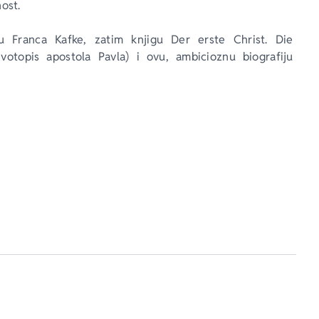
ost.
otu Franca Kafke, zatim knjigu 
Der erste Christ
. 
Die 
životopis apostola Pavla
) i ovu, ambicioznu biografiju 