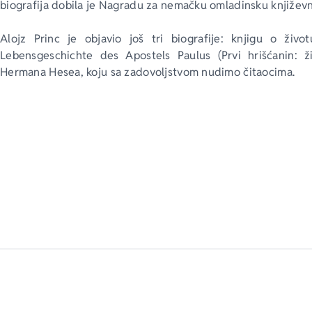
biografija dobila je Nagradu za nemačku omladinsku književn
Alojz Princ je objavio još tri biografije: knjigu o živ
Lebensgeschichte des Apostels Paulus
 (
Prvi hrišćanin: 
Hermana Hesea, koju sa zadovoljstvom nudimo čitaocima.