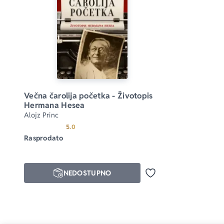
Večna čarolija početka - Životopis 
Hermana Hesea
Alojz Princ
Prosecna ocena je 5.0 od 5
5.0
Rasprodato
NEDOSTUPNO
Dodaj u omiljene