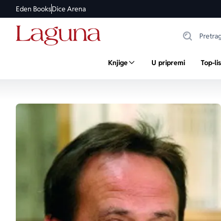
Eden Books
Dice Arena
Knjige
U pripremi
Top-li