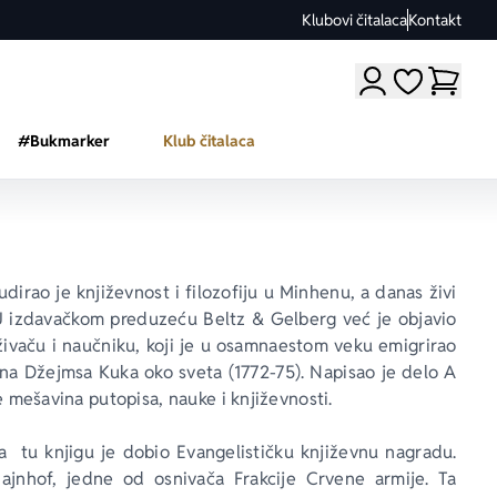
Klubovi čitalaca
Kontakt
Moji omiljeni a
#Bukmarker
Klub čitalaca
irao je književnost i filozofiju u Minhenu, a danas živi 
 izdavačkom preduzeću Beltz & Gelberg već je objavio 
živaču i naučniku, koji je u osamnaestom veku emigrirao 
a Džejmsa Kuka oko sveta (1772-75). Napisao je delo 
A 
je mešavina putopisa, nauke i književnosti.
a  tu knjigu je dobio Evangelističku književnu nagradu. 
Majnhof, jedne od osnivača Frakcije Crvene armije. Ta 