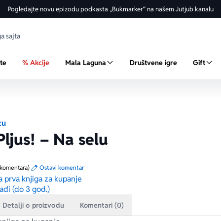
Pogledajte novu epizodu podkasta „Bukmarker“ na našem Jutjub kanalu
ste
% Akcije
Mala Laguna
Društvene igre
Gift
cu
Pljus! – Na selu
a
 komentara)
Ostavi komentar
 prva knjiga za kupanje
ađi (do 3 god.)
Detalji o proizvodu
Komentari (0)