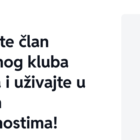
te član
nog kluba
 i uživajte u
m
ostima!