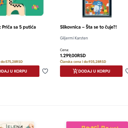
: Priča sa 5 putića
Slikovnica – Šta se to čuje?!
Giljermi Karsten
Cena:
1.299,00
RSD
 do:
575,28
RSD
Članska cena i do:
935,28
RSD
DAJ U KORPU
DODAJ U KORPU
Dodaj u omiljene