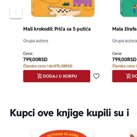
Pomeranje sadržaja slajdera u levo
Mali krokodil: Priča sa 5 putića
Mala žirafa
Grupa autora
Grupa autora
Cena:
Cena:
799,00
RSD
799,00
RSD
Članska cena i do:
575,28
RSD
Članska cena i
DODAJ U KORPU
DO
Dodaj u omiljene
Kupci ove knjige kupili su i