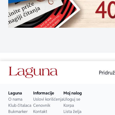
Pridruž
Laguna
Informacije
Moj nalog
O nama
Uslovi korišćenja
Uloguj se
Klub čitalaca
Cenovnik
Korpa
Bukmarker
Kontakt
Lista želja