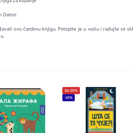
knjiga za kupanje 
an Daton
avati ovu čarobnu knjigu. Potopite je u vodu i radujte se sli
u.
koje stimulišu vid 
dootporne stranice
rvih znanja
 decu!
00% poliuretanska pena
Do 20%
-10%