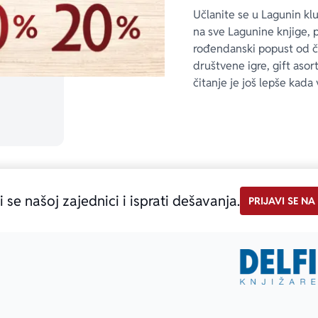
Učlanite se u Lagunin kl
na sve Lagunine knjige, 
rođendanski popust od 
društvene igre, gift asor
čitanje je još lepše kada 
i se našoj zajednici i isprati dešavanja.
PRIJAVI SE NA