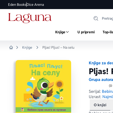
Eden Books
Dice Arena
Knjige
U pripremi
Top-li
Knjige
Pljas! Pljus! – Na selu
Home
Knjige za de
Pljas! 
Grupa autor
(0
Serijal:
Bebina
Uzrast:
Najml
O knjizi