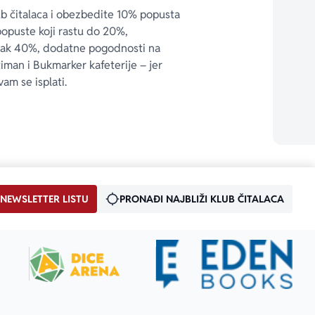
ub čitalaca i obezbedite 10% popusta 
popuste koji rastu do 20%, 
čak 40%, dodatne pogodnosti na 
timan i Bukmarker kafeterije – jer 
vam se isplati.
 NEWSLETTER LISTU
PRONAĐI NAJBLIŽI KLUB ČITALACA