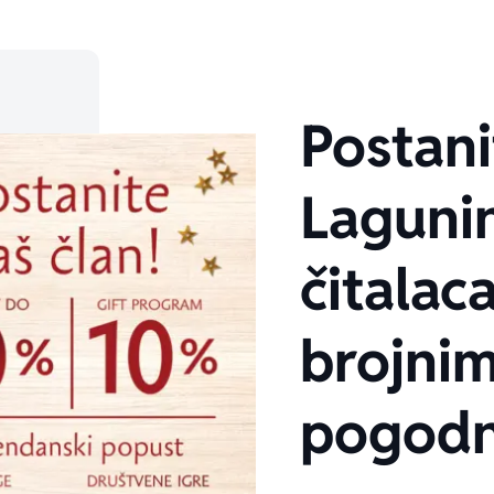
Postani
Laguni
čitalaca
brojni
pogodn