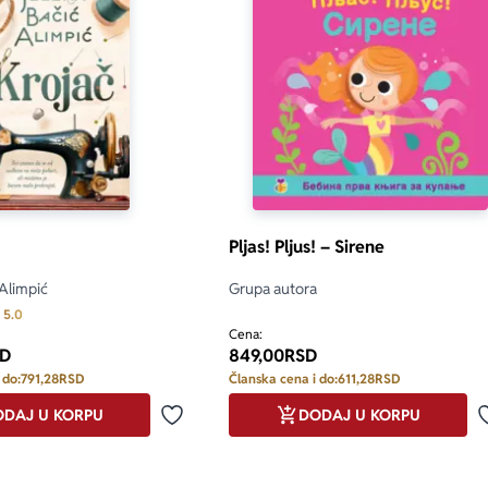
Pljas! Pljus! – Sirene
 Alimpić
Grupa autora
Prosecna ocena je 5.0 od 5
5.0
Cena:
D
849,00
RSD
 do:
791,28
RSD
Članska cena i do:
611,28
RSD
DAJ U KORPU
DODAJ U KORPU
Dodaj u omiljene