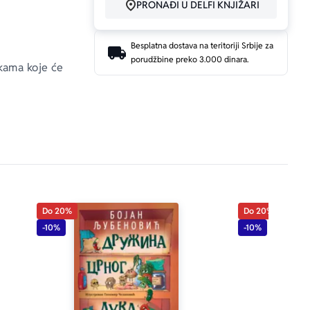
PRONAĐI U DELFI KNJIŽARI
Besplatna dostava na teritoriji Srbije za
porudžbine preko 3.000 dinara.
kama koje će 
Do 20%
Do 20%
-10%
-10%