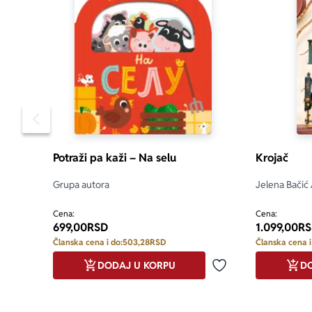
Pomeranje sadržaja slajdera u levo
Potraži pa kaži – Na selu
Krojač
Grupa autora
Jelena Bačić
Cena:
Cena:
699,00
RSD
1.099,00
RS
Članska cena i do:
503,28
RSD
Članska cena i
DODAJ U KORPU
DO
Dodaj u omiljene