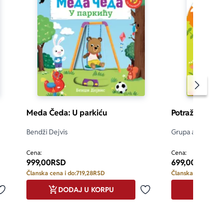
Pomeran
Meda Čeda: U parkiću
Potraži pa kaž
Bendži Dejvis
Grupa autora
Cena:
Cena:
999,00
RSD
699,00
RSD
Članska cena i do:
719,28
RSD
Članska cena i do:
DODAJ U KORPU
DODA
Dodaj u omiljene
Dodaj u omiljene