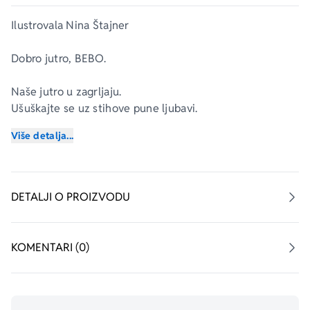
Ilustrovala Nina Štajner
Dobro jutro, BEBO.
Naše jutro u zagrljaju.
Ušuškajte se uz stihove pune ljubavi.
Više detalja...
Knjiga koja slavi posebnu vezu između vas i vaše bebe, 
nežna kao zagrljaj za dobro jutro.
DETALJI O PROIZVODU
KOMENTARI (0)