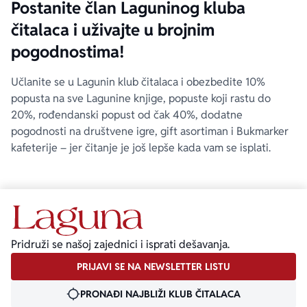
Postanite član Laguninog kluba
čitalaca i uživajte u brojnim
pogodnostima!
Učlanite se u Lagunin klub čitalaca i obezbedite 10%
popusta na sve Lagunine knjige, popuste koji rastu do
20%, rođendanski popust od čak 40%, dodatne
pogodnosti na društvene igre, gift asortiman i Bukmarker
kafeterije – jer čitanje je još lepše kada vam se isplati.
Pridruži se našoj zajednici i isprati dešavanja.
PRIJAVI SE NA NEWSLETTER LISTU
PRONAĐI NAJBLIŽI KLUB ČITALACA