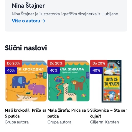
Nina Štajner
Nina Štajner je ilustratorka i grafička dizajnerka iz Ljubljane.
Više o autoru
Slični naslovi
Do 20%
Do 20%
Do 20%
-10%
-10%
-10%
Mali krokodil: Priča sa
Mala žirafa: Priča sa 5
Slikovnica – Šta se to
5 putića
putića
čuje?!
Grupa autora
Grupa autora
Giljermi Karsten