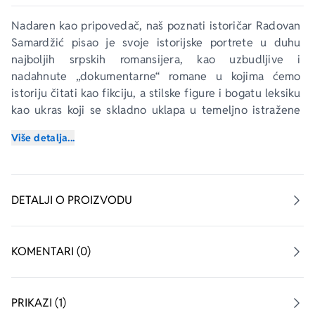
Nadaren kao pripovedač, naš poznati istoričar Radovan 
Samardžić pisao je svoje istorijske portrete u duhu 
najboljih srpskih romansijera, kao uzbudljive i 
nadahnute „dokumentarne“ romane u kojima ćemo 
istoriju čitati kao fikciju, a stilske figure i bogatu leksiku 
kao ukras koji se skladno uklapa u temeljno istražene 
činjenice.
Više detalja...
Pored 
Sulejmana i Rokselane
 i 
Mehmeda Sokolovića
, 
takav je i Samardžićev 
Osman
, tragična povest o 
usponu i padu prvog i poslednjeg otomanskog sultana 
DETALJI O PROIZVODU
koga su, u njegovoj sedamnaestoj godini, ubile njegove 
dvorske sluge. Bio je široko obrazovan i pravedan 
vladar, donekle mladalački naivan, govorio je više 
KOMENTARI (0)
jezika, ratovao protiv Persijanaca i Poljaka, pokušavao 
da osvoji Rim i nastojao da reformiše tursku vojsku, u 
čemu je surovo osujećen, svrgnut i pogubljen.
PRIKAZI (1)