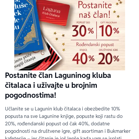
Postanite član Laguninog kluba
čitalaca i uživajte u brojnim
pogodnostima!
Učlanite se u Lagunin klub čitalaca i obezbedite 10%
popusta na sve Lagunine knjige, popuste koji rastu do
20%, rođendanski popust od čak 40%, dodatne
pogodnosti na društvene igre, gift asortiman i Bukmarker
kafeterije – jer čitanje je još lepše kada vam se isplati.