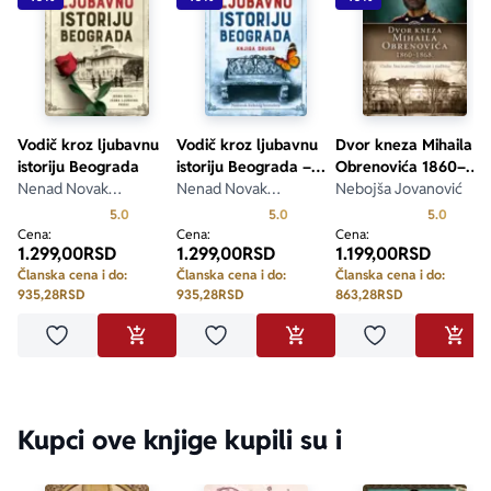
Vodič kroz ljubavnu
Vodič kroz ljubavnu
Dvor kneza Mihaila
istoriju Beograda
istoriju Beograda –
Obrenovića 1860–
Nenad Novak
knjiga druga
Nenad Novak
1868.
Nebojša Jovanović
Stefanović
Stefanović
Prosecna ocena je 5.0 od 5
Prosecna ocena je 5.0 od 5
Prosecn
5.0
5.0
5.0
Cena:
Cena:
Cena:
1.299,00
RSD
1.299,00
RSD
1.199,00
RSD
Članska cena i do:
Članska cena i do:
Članska cena i do:
935,28
RSD
935,28
RSD
863,28
RSD
Dodaj u omiljene
Dodaj u omiljene
Dodaj u omilje
DODAJ U KORPU
DODAJ U KORPU
DODA
Kupci ove knjige kupili su i