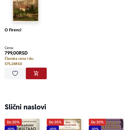
O Firenci
Cena:
799,00
RSD
Članska cena i do:
575,28
RSD
Dodaj u omiljene
DODAJ U KORPU
Slični naslovi
Do 20%
Do 20%
Do 20%
-10%
-10%
-10%