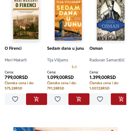
O Firenci
Sedam dana u junu
Osman
Meri Makarti
Tija Vilijams
Radovan Samardžić
Prosecna ocena je 5.0 od 5
5.0
Cena:
Cena:
Cena:
799,00
RSD
1.099,00
RSD
1.399,00
RSD
Članska cena i do:
Članska cena i do:
Članska cena i do:
575,28
RSD
791,28
RSD
1.007,28
RSD
Dodaj u omiljene
Dodaj u omiljene
Dodaj u omilje
DODAJ U KORPU
DODAJ U KORPU
DODA