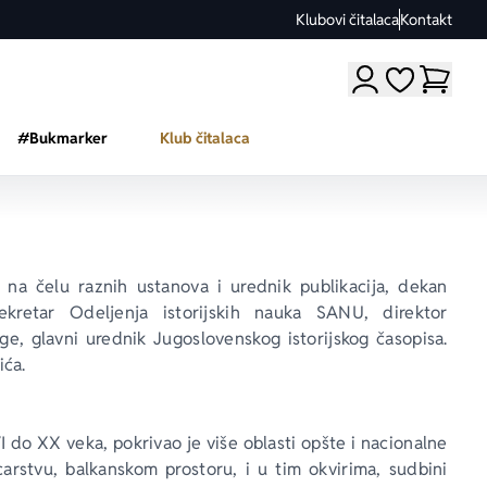
Klubovi čitalaca
Kontakt
Moji omiljeni a
#Bukmarker
Klub čitalaca
 na čelu raznih ustanova i urednik publikacija, dekan 
ekretar Odeljenja istorijskih nauka SANU, direktor 
ge, glavni urednik 
Jugoslovenskog istorijskog časopisa
. 
ića.
 do XX veka, pokrivao je više oblasti opšte i nacionalne 
arstvu, balkanskom prostoru, i u tim okvirima, sudbini 