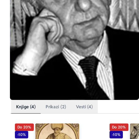
Knjige (4)
Prikazi (2)
Vesti (4)
Do 20%
Do 20%
-10%
-10%