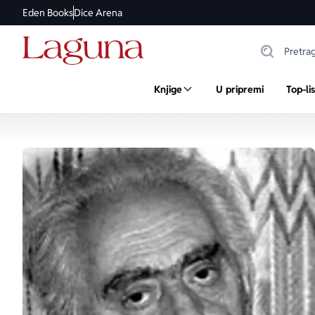
Eden Books
Dice Arena
Knjige
U pripremi
Top-li