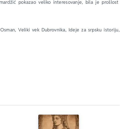
rdžić pokazao veliko interesovanje, bila je prošlost 
 
Osman
, 
Veliki vek Dubrovnika
, 
Ideje za srpsku istoriju
, 