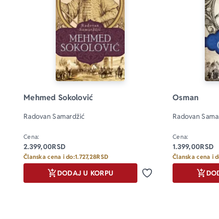
Mehmed Sokolović
Osman
Radovan Samardžić
Radovan Sama
Cena:
Cena:
2.399,00
RSD
1.399,00
RSD
Članska cena i do:
1.727,28
RSD
Članska cena i d
DODAJ U KORPU
DO
Dodaj u omiljene