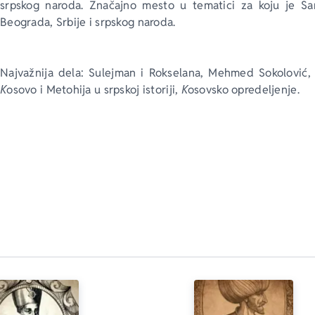
srpskog naroda. Značajno mesto u tematici za koju je Sama
Beograda, Srbije i srpskog naroda.
Najvažnija dela: 
Sulejman i Rokselana
, 
Mehmed Sokolović
,
Кosovo i Metohija u srpskoj istoriji
, 
Кosovsko opredeljenje
.