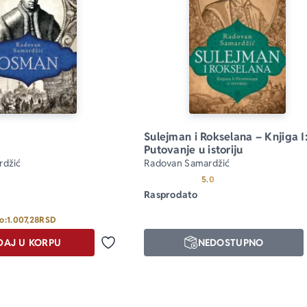
Sulejman i Rokselana – Knjiga I:
Putovanje u istoriju
rdžić
Radovan Samardžić
Prosecna ocena je 5.0 
5.0
Rasprodato
o:
1.007,28
RSD
DAJ U KORPU
NEDOSTUPNO
Dodaj u omiljene