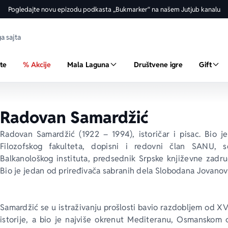
Pogledajte novu epizodu podkasta „Bukmarker“ na našem Jutjub kanalu
ste
% Akcije
Mala Laguna
Društvene igre
Gift
Radovan Samardžić
Radovan Samardžić (1922 – 1994), istoričar i pisac. Bio je
Filozofskog fakulteta, dopisni i redovni član SANU, s
Balkanološkog instituta, predsednik Srpske književne zadru
Bio je jedan od priređivača sabranih dela Slobodana Jovanov
Samardžić se u istraživanju prošlosti bavio razdobljem od XVI
istorije, a bio je najviše okrenut Mediteranu, Osmanskom c