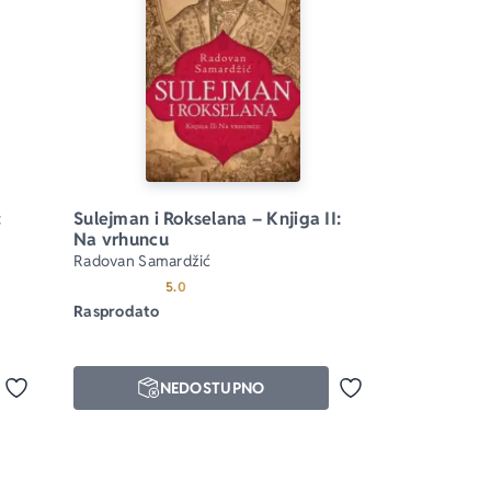
 
Sulejman i Rokselana – Knjiga II: 
Na vrhuncu
Radovan Samardžić
od 5
Prosecna ocena je 5.0 od 5
5.0
Rasprodato
NEDOSTUPNO
Dodaj u omiljene
Dodaj u omiljene