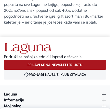
popusta na sve Lagunine knjige, popuste koji rastu do
20%, rođendanski popust od čak 40%, dodatne
pogodnosti na društvene igre, gift asortiman i Bukmarker
kafeterije – jer čitanje je još lepše kada vam se isplati.
Pridruži se našoj zajednici i isprati dešavanja.
PRIJAVI SE NA NEWSLETTER LISTU
PRONAĐI NAJBLIŽI KLUB ČITALACA
Laguna
Informacije
Moj nalog