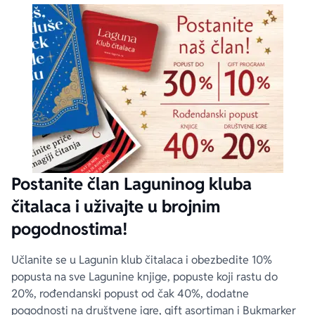
Postanite član Laguninog kluba
čitalaca i uživajte u brojnim
pogodnostima!
Učlanite se u Lagunin klub čitalaca i obezbedite 10%
popusta na sve Lagunine knjige, popuste koji rastu do
20%, rođendanski popust od čak 40%, dodatne
pogodnosti na društvene igre, gift asortiman i Bukmarker