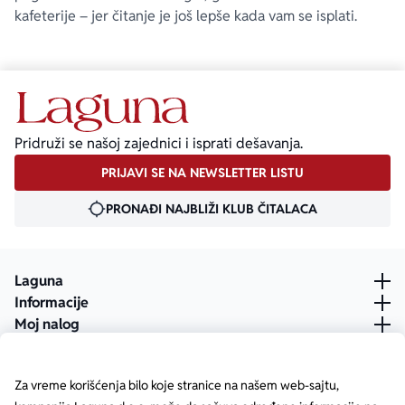
kafeterije – jer čitanje je još lepše kada vam se isplati.
Pridruži se našoj zajednici i isprati dešavanja.
PRIJAVI SE NA NEWSLETTER LISTU
PRONAĐI NAJBLIŽI KLUB ČITALACA
Laguna
Informacije
Moj nalog
Za vreme korišćenja bilo koje stranice na našem web-sajtu,