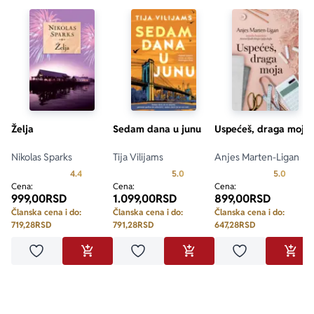
Želja
Sedam dana u junu
Uspećeš, draga moja
Nikolas Sparks
Tija Vilijams
Anjes Marten-Ligan
Prosecna ocena je 4.4 od 5
Prosecna ocena je 5.0 od 5
Prosecn
4.4
5.0
5.0
Cena:
Cena:
Cena:
999,00
RSD
1.099,00
RSD
899,00
RSD
Članska cena i do:
Članska cena i do:
Članska cena i do:
719,28
RSD
791,28
RSD
647,28
RSD
Dodaj u omiljene
Dodaj u omiljene
Dodaj u omilje
DODAJ U KORPU
DODAJ U KORPU
DODA