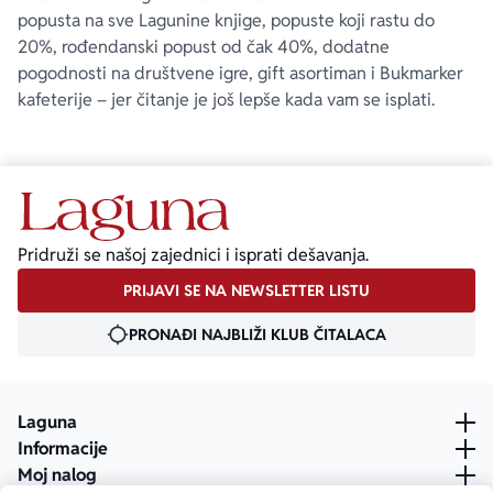
popusta na sve Lagunine knjige, popuste koji rastu do
20%, rođendanski popust od čak 40%, dodatne
pogodnosti na društvene igre, gift asortiman i Bukmarker
kafeterije – jer čitanje je još lepše kada vam se isplati.
Pridruži se našoj zajednici i isprati dešavanja.
PRIJAVI SE NA NEWSLETTER LISTU
PRONAĐI NAJBLIŽI KLUB ČITALACA
Laguna
Informacije
Moj nalog