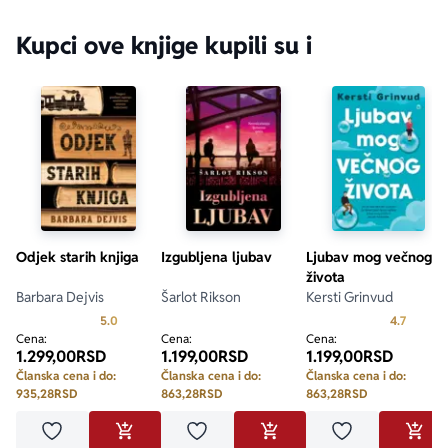
Kupci ove knjige kupili su i
Odjek starih knjiga
Izgubljena ljubav
Ljubav mog večnog
života
Barbara Dejvis
Šarlot Rikson
Kersti Grinvud
Prosecna ocena je 5.0 od 5
Prosecn
5.0
4.7
Cena:
Cena:
Cena:
1.299,00
RSD
1.199,00
RSD
1.199,00
RSD
Članska cena i do:
Članska cena i do:
Članska cena i do:
935,28
RSD
863,28
RSD
863,28
RSD
Dodaj u omiljene
Dodaj u omiljene
Dodaj u omilje
DODAJ U KORPU
DODAJ U KORPU
DODA