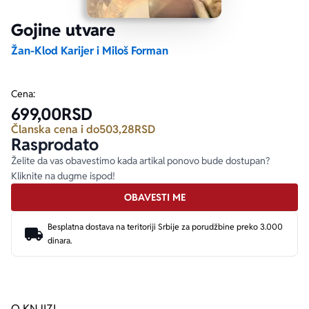
Gojine utvare
Ekranizovane knjige
Poezija
Bojan Ljubenović
Peter Handke
Žan-Klod Karijer i Miloš Forman
Za poklon
Lični razvoj i popularna psihologija
Dejan Tiago-Stanković
Harlan Koben
Cena:
699,00
RSD
E-knjige
Biografija
Milica Jakovljević Mir-Jam
Elif Šafak
Članska cena i do
503,28
RSD
Rasprodato
Autori
Želite da vas obavestimo kada artikal ponovo bude dostupan?
Kliknite na dugme ispod!
OBAVESTI ME
Besplatna dostava na teritoriji Srbije za porudžbine preko 3.000
dinara.
O KNJIZI