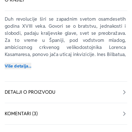
Duh revolucije širi se zapadnim svetom osamdesetih 
godina XVIII veka. Govori se o bratstvu, jednakosti i 
slobodi, padaju kraljevske glave, svet se preobražava. 
Za to vreme u Španiji, pod vođstvom mladog, 
ambicioznog crkvenog velikodostojnika Lorenca 
Kasamaresa, ponovo jača uticaj inkvizicije. Ines Bilbatua, 
kćerka uglednog baskijskog trgovca i prelepa muza 
Više detalja...
najvećeg španskog umetnika toga doba, službenog 
dvorskog slikara Fransiska Goje, nepravedno je 
optužena za jeres i bačena u tamnicu. Goja pokušava da 
izbavi Ines, i sâm Lorenco voljan je da pomogne, ali 
DETALJI O PROIZVODU
dolazi do neočekivanog zapleta: Lorenco i Ines 
zbližavaju se u inkvizitorskoj ćeliji. Zabranjena ljubav 
produbljuje tragediju. Dvadeset godina kasnije, Lorenco 
KOMENTARI (3)
se suočava sa mračnim amanetom prošlosti...