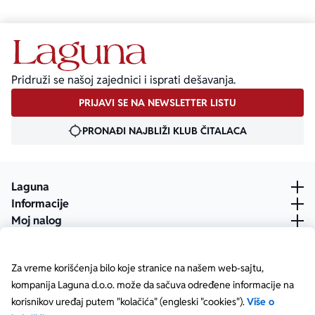
Pridruži se našoj zajednici i isprati dešavanja.
PRIJAVI SE NA NEWSLETTER LISTU
PRONAĐI NAJBLIŽI KLUB ČITALACA
Laguna
Informacije
Moj nalog
Za vreme korišćenja bilo koje stranice na našem web-sajtu,
kompanija Laguna d.o.o. može da sačuva određene informacije na
korisnikov uređaj putem "kolačića" (engleski "cookies").
Više o