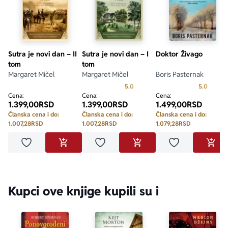
Sutra je novi dan – II
Sutra je novi dan – I
Doktor Živago
tom
tom
Margaret Mičel
Margaret Mičel
Boris Pasternak
Prosecna ocena je 5.0 od 5
Prosecn
5.0
5.0
Cena:
Cena:
Cena:
1.399,00
RSD
1.399,00
RSD
1.499,00
RSD
Članska cena i do:
Članska cena i do:
Članska cena i do:
1.007,28
RSD
1.007,28
RSD
1.079,28
RSD
Dodaj u omiljene
Dodaj u omiljene
Dodaj u omilje
DODAJ U KORPU
DODAJ U KORPU
DODA
Kupci ove knjige kupili su i