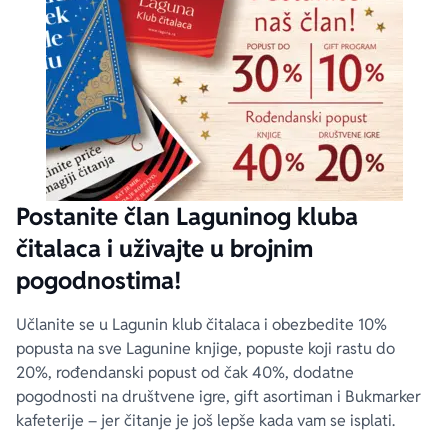
Postanite član Laguninog kluba
čitalaca i uživajte u brojnim
pogodnostima!
Učlanite se u Lagunin klub čitalaca i obezbedite 10%
popusta na sve Lagunine knjige, popuste koji rastu do
20%, rođendanski popust od čak 40%, dodatne
pogodnosti na društvene igre, gift asortiman i Bukmarker
kafeterije – jer čitanje je još lepše kada vam se isplati.