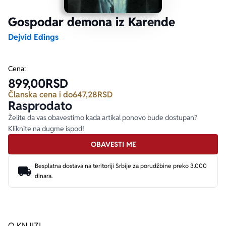
Gospodar demona iz Karende
Ekranizovane knjige
Poezija
Bojan Ljubenović
Peter Handke
Dejvid Edings
Za poklon
Lični razvoj i popularna psihologija
Dejan Tiago-Stanković
Harlan Koben
Cena:
899,00
RSD
E-knjige
Biografija
Milica Jakovljević Mir-Jam
Elif Šafak
Članska cena i do
647,28
RSD
Rasprodato
Autori
Želite da vas obavestimo kada artikal ponovo bude dostupan?
Kliknite na dugme ispod!
OBAVESTI ME
Besplatna dostava na teritoriji Srbije za porudžbine preko 3.000
dinara.
O KNJIZI