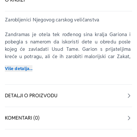
Zarobljenici Njegovog carskog veličanstva
Zandramas je otela tek rođenog sina kralja Gariona i 
pobegla s namerom da iskoristi dete u obredu posle 
kojeg će zavladati Usud Tame. Garion s prijateljima 
kreće u potragu, ali će ih zarobiti malorijski car Zakat, 
koji je, iako srdačan, izričito zabranio da napuste dvor u 
Više detalja...
Mal Zetu.
Demonske horde su u međuvremenu poharale gradove 
ka kojima se družina uputila. Zandramas sve brže juri ka 
DETALJI O PROIZVODU
svom cilju. Kelska proročica otkriva Garionu i njegovoj 
družini da moraju biti u drevnom dvorcu Ašabi za samo 
nekoliko dana ili će Zandramas pobediti i pre samog 
KOMENTARI (0)
sukoba. Utom se strahotna kobna kuga raširi ulicama 
Mal Zeta, a car zabranjuje da iko kroči van kapija.