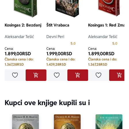
Kosingas 2: Bezdanj
Štit Vrabaca
Kosingas 1: Red Zmaja
Aleksandar Tešić
Devni Peri
Aleksandar Tešić
Prosecna ocena je 5.0 od 5
Prosecn
5.0
5.0
Cena:
Cena:
Cena:
1.899,00
RSD
1.999,00
RSD
1.899,00
RSD
Članska cena i do:
Članska cena i do:
Članska cena i do:
1.367,28
RSD
1.439,28
RSD
1.367,28
RSD
Dodaj u omiljene
Dodaj u omiljene
Dodaj u omilje
DODAJ U KORPU
DODAJ U KORPU
DODA
Kupci ove knjige kupili su i