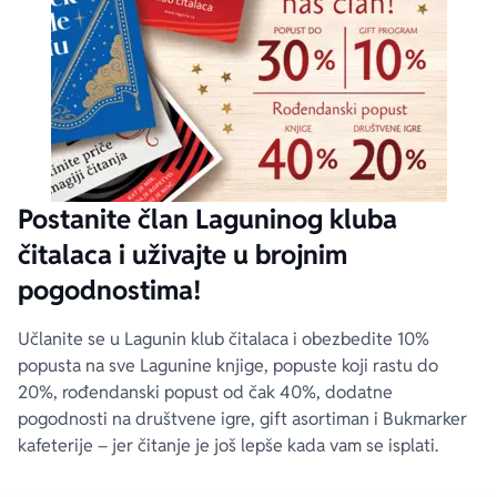
Postanite član Laguninog kluba
čitalaca i uživajte u brojnim
pogodnostima!
Učlanite se u Lagunin klub čitalaca i obezbedite 10%
popusta na sve Lagunine knjige, popuste koji rastu do
20%, rođendanski popust od čak 40%, dodatne
pogodnosti na društvene igre, gift asortiman i Bukmarker
kafeterije – jer čitanje je još lepše kada vam se isplati.