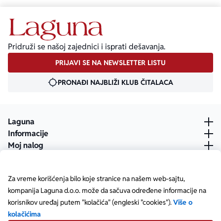
Pridruži se našoj zajednici i isprati dešavanja.
PRIJAVI SE NA NEWSLETTER LISTU
PRONAĐI NAJBLIŽI KLUB ČITALACA
Laguna
Informacije
Moj nalog
Za vreme korišćenja bilo koje stranice na našem web-sajtu,
kompanija Laguna d.o.o. može da sačuva određene informacije na
korisnikov uređaj putem "kolačića" (engleski "cookies").
Više o
kolačićima