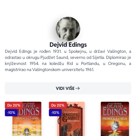
Tako se nastavlja popularna 
Malorijada
 Dejvida Edingsa, 
a epsko putešestvije počinje preko novog kontinenta i 
među čudesnim narodima zarobljenim u mučnim 
nastojanjima da ožive veru umrloga boga. Ovo je 
veličanstvena priča o drevnim sukobljenim usudima koji 
se bore da prevladaju svetom.
Dejvid Edings
Dejvid Edings je rođen 1931. u Spokejnu, u državi Vašington, a 
odrastao u okrugu Pjudžet Saund, severno od Sijetla. Diplomirao je 
književnost 1954. na koledžu Rid u Portlandu, u Oregonu, a 
magistrirao na Vašingtonskom univerzitetu 1961.
VIDI VIŠE
Do 20%
Do 20%
-10%
-10%