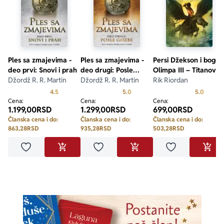
Ples sa zmajevima -
Ples sa zmajevima -
Persi Džekson i bogov
deo prvi: Snovi i prah
deo drugi: Posle
Olimpa III – Titanova
Džordž R. R. Martin
gozbe
Džordž R. R. Martin
kletva
Rik Riordan
Prosecna ocena je 4.5 od 5
Prosecna ocena je 5.0 od 5
Prosecn
4.5
5.0
5.0
Cena:
Cena:
Cena:
1.199,00
RSD
1.299,00
RSD
699,00
RSD
Članska cena i do:
Članska cena i do:
Članska cena i do:
863,28
RSD
935,28
RSD
503,28
RSD
Dodaj u omiljene
Dodaj u omiljene
Dodaj u omilje
DODAJ U KORPU
DODAJ U KORPU
DODA