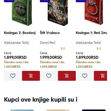
Kosingas 2: Bezdanj
Štit Vrabaca
Kosingas 1: Red Zmaja
Aleksandar Tešić
Devni Peri
Aleksandar Tešić
Prosecna ocena je 5.0 od 5
Prosecn
5.0
5.0
Cena:
Cena:
Cena:
1.899,00
RSD
1.999,00
RSD
1.899,00
RSD
Članska cena i do:
Članska cena i do:
Članska cena i do:
1.367,28
RSD
1.439,28
RSD
1.367,28
RSD
Dodaj u omiljene
Dodaj u omiljene
Dodaj u omilje
DODAJ U KORPU
DODAJ U KORPU
DODA
Kupci ove knjige kupili su i