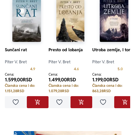
Sunčani rat
Presto od lobanja
Utroba zemlje, I tom
Piter V. Bret
Piter V. Bret
Piter V. Bret
Prosecna ocena je 4.9 od 5
Prosecna ocena je 4.6 od 5
Prosecn
4.9
4.6
5.0
Cena:
Cena:
Cena:
1.599,00
RSD
1.499,00
RSD
1.199,00
RSD
Članska cena i do:
Članska cena i do:
Članska cena i do:
1.151,28
RSD
1.079,28
RSD
863,28
RSD
Dodaj u omiljene
Dodaj u omiljene
Dodaj u omilje
DODAJ U KORPU
DODAJ U KORPU
DODA