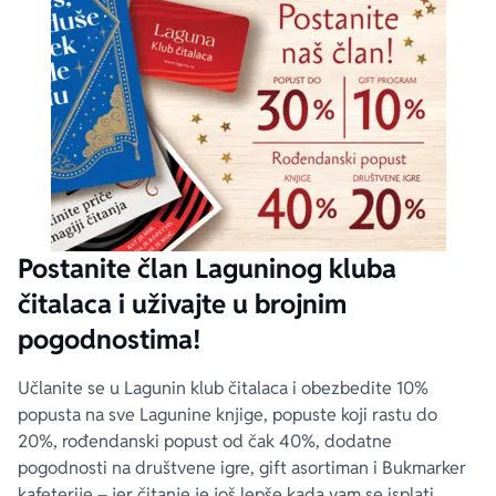
Postanite član Laguninog kluba
čitalaca i uživajte u brojnim
pogodnostima!
Učlanite se u Lagunin klub čitalaca i obezbedite 10%
popusta na sve Lagunine knjige, popuste koji rastu do
20%, rođendanski popust od čak 40%, dodatne
pogodnosti na društvene igre, gift asortiman i Bukmarker
kafeterije – jer čitanje je još lepše kada vam se isplati.