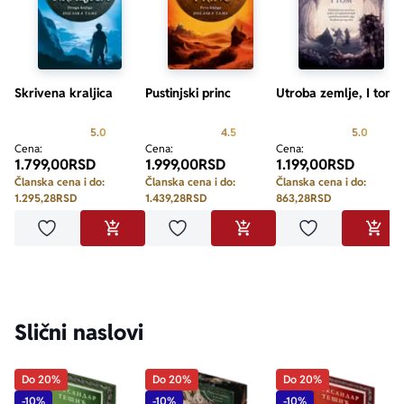
Skrivena kraljica
Pustinjski princ
Utroba zemlje, I tom
Prosecna ocena je 5.0 od 5
Prosecna ocena je 4.5 od 5
Prosecn
5.0
4.5
5.0
Cena:
Cena:
Cena:
1.799,00
RSD
1.999,00
RSD
1.199,00
RSD
Članska cena i do:
Članska cena i do:
Članska cena i do:
1.295,28
RSD
1.439,28
RSD
863,28
RSD
Dodaj u omiljene
Dodaj u omiljene
Dodaj u omilje
DODAJ U KORPU
DODAJ U KORPU
DODA
Slični naslovi
Do 20%
Do 20%
Do 20%
-10%
-10%
-10%