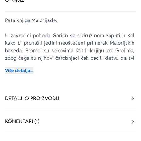
Peta knjiga 
Malorijade
.
U završnici pohoda Garion se s družinom zaputi u Kel 
kako bi pronašli jedini neoštećeni primerak 
Malorijskih 
beseda
. Proroci su vekovima štitili knjigu od Grolima, 
zbog čega su njihovi čarobnjaci čak bacili kletvu da svi 
Grolimi koji zađu u Kel oslepe.
Više detalja...
I tako je bogoubica Belgarion, onako kako je i 
predskazano u prvoj knjizi 
Čuvari Zapada
, putovao ka 
„mestu koje više ne postoji“ kako bi načinio konačni 
DETALJI O PROIZVODU
izbor između Svetlosti i Tame s onima koji su mu se u 
skladu s proročanstvom morali pridružiti. Među njima 
behu Večni, Vodič, Dvoživotnik, Nosilac Kugle, Nemi i 
KOMENTARI (1)
ostali verni saputnici.