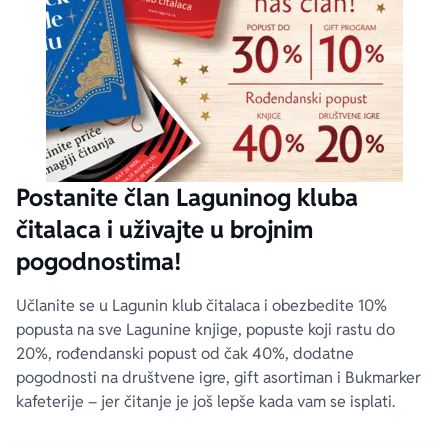
Postanite član Laguninog kluba
čitalaca i uživajte u brojnim
pogodnostima!
Učlanite se u Lagunin klub čitalaca i obezbedite 10%
popusta na sve Lagunine knjige, popuste koji rastu do
20%, rođendanski popust od čak 40%, dodatne
pogodnosti na društvene igre, gift asortiman i Bukmarker
kafeterije – jer čitanje je još lepše kada vam se isplati.