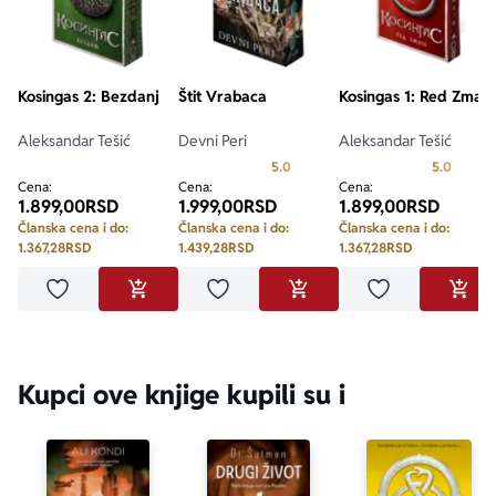
Kosingas 2: Bezdanj
Štit Vrabaca
Kosingas 1: Red Zmaja
Aleksandar Tešić
Devni Peri
Aleksandar Tešić
Prosecna ocena je 5.0 od 5
Prosecn
5.0
5.0
Cena:
Cena:
Cena:
1.899,00
RSD
1.999,00
RSD
1.899,00
RSD
Članska cena i do:
Članska cena i do:
Članska cena i do:
1.367,28
RSD
1.439,28
RSD
1.367,28
RSD
Dodaj u omiljene
Dodaj u omiljene
Dodaj u omilje
DODAJ U KORPU
DODAJ U KORPU
DODA
Kupci ove knjige kupili su i