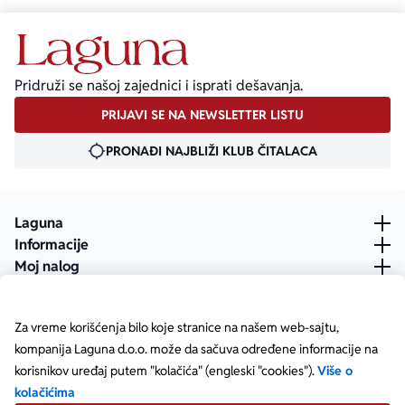
Pridruži se našoj zajednici i isprati dešavanja.
PRIJAVI SE NA NEWSLETTER LISTU
PRONAĐI NAJBLIŽI KLUB ČITALACA
Laguna
Informacije
Moj nalog
Za vreme korišćenja bilo koje stranice na našem web-sajtu,
kompanija Laguna d.o.o. može da sačuva određene informacije na
korisnikov uređaj putem "kolačića" (engleski "cookies").
Više o
kolačićima