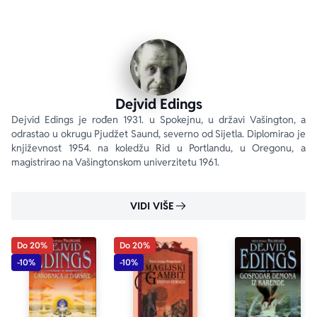
Međutim, Zandramas se neće lako predati. Premda ne 
može zaći u Kel, Geran je i dalje u njenim rukama, a 
nađe li se na mestu sukoba s njim, Garion će morati da 
ubije svog sina ili će svet biti uništen.
Tako se završava epska pripovest 
Malorijade
.
Dejvid Edings
Dejvid Edings je rođen 1931. u Spokejnu, u državi Vašington, a 
odrastao u okrugu Pjudžet Saund, severno od Sijetla. Diplomirao je 
književnost 1954. na koledžu Rid u Portlandu, u Oregonu, a 
magistrirao na Vašingtonskom univerzitetu 1961.
VIDI VIŠE
Do 20%
Do 20%
-10%
-10%