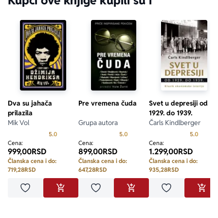
Kupci ove knjige kupili su i
Dva su jahača
Pre vremena čuda
Svet u depresiji od
prilazila
1929. do 1939.
Mik Vol
Grupa autora
Čarls Kindlberger
Prosecna ocena je 5.0 od 5
Prosecna ocena je 5.0 od 5
Prosecn
5.0
5.0
5.0
Cena:
Cena:
Cena:
999,00
RSD
899,00
RSD
1.299,00
RSD
Članska cena i do:
Članska cena i do:
Članska cena i do:
719,28
RSD
647,28
RSD
935,28
RSD
Dodaj u omiljene
Dodaj u omiljene
Dodaj u omilje
DODAJ U KORPU
DODAJ U KORPU
DODA