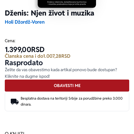
Dženis: Njen život i muzika
Ekranizovane knjige
Poezija
Bojan Ljubenović
Peter Handke
Holi Džordž-Voren
Za poklon
Lični razvoj i popularna psihologija
Dejan Tiago-Stanković
Harlan Koben
Cena:
1.399,00
RSD
E-knjige
Biografija
Milica Jakovljević Mir-Jam
Elif Šafak
Članska cena i do
1.007,28
RSD
Rasprodato
Autori
Želite da vas obavestimo kada artikal ponovo bude dostupan?
Kliknite na dugme ispod!
OBAVESTI ME
Besplatna dostava na teritoriji Srbije za porudžbine preko 3.000
dinara.
O KNJIZI