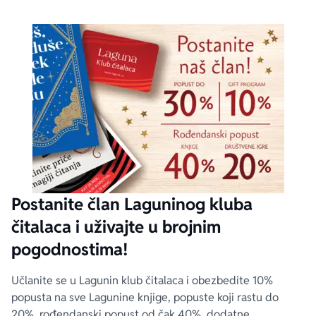
Postanite član Laguninog kluba
čitalaca i uživajte u brojnim
pogodnostima!
Učlanite se u Lagunin klub čitalaca i obezbedite 10%
popusta na sve Lagunine knjige, popuste koji rastu do
20%, rođendanski popust od čak 40%, dodatne