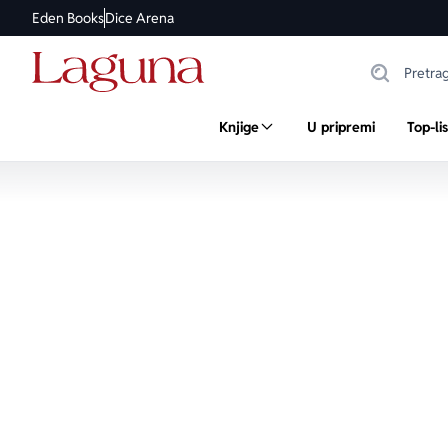
Eden Books
Dice Arena
Knjige
U pripremi
Top-li
Muzika