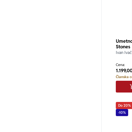
Umetno
Stones
Ivan Ivač
Cena:
1.199,0
Članska c
Do 20%
-10%