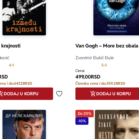
krajnosti
Van Gogh – More bez obala
ković
Zvonimir Đukić Đule
Prosecna ocena je 4.9 od 5
Prosecna ocena je 
4.9
5.0
Cena:
RSD
499,00
RSD
ena i do:
647,28
RSD
Članska cena i do:
359,28
RSD
DODAJ U KORPU
DODAJ U KORPU
Dodaj u omiljene
Do 20%
-10%