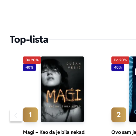
Top-lista
Do 20%
Do 20%
-10%
-10%
1
2
Pomeranje sadržaja slajdera u levo
Magi – Kao da je bila nekad
Ovo sam j