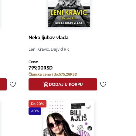
Neka ljubav vlada
Leni Kravic, Dejvid Ric
5.0 od 5
Cena:
799,00
RSD
Članska cena i do:
575,28
RSD
DODAJ U KORPU
Dodaj u omiljene
Dodaj u omilje
Do 20%
-10%