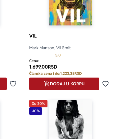
VIL
Mark Manson, Vil Smit
4.9 od 5
Prosecna ocena je 5.0 od 5
5.0
Cena:
1.699,00
RSD
Članska cena i do:
1.223,28
RSD
DODAJ U KORPU
Dodaj u omiljene
Dodaj u omilje
Do 20%
-10%