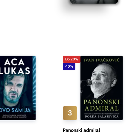
Do 20%
-10%
3
a
Panonski admiral