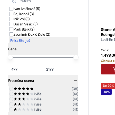
Ivan Ivačković (5)
Rej Konoli (3)
Mik Vol (3)
Dušan Vesić (3)
Mark Blejk (2)
Stone 
Rolings
Zvonimir Đukić Đule (2)
Lesli-En
Prikažite još
Cena
Cena:
1.499,0
Članska c
Prosečna ocena
Do 20%
(38)
-10%
i više
(41)
i više
(41)
i više
(41)
i više
(41)