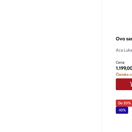
Ovo sa
Aca Luk
Cena:
1.199,0
Članska c
Do 20%
-10%