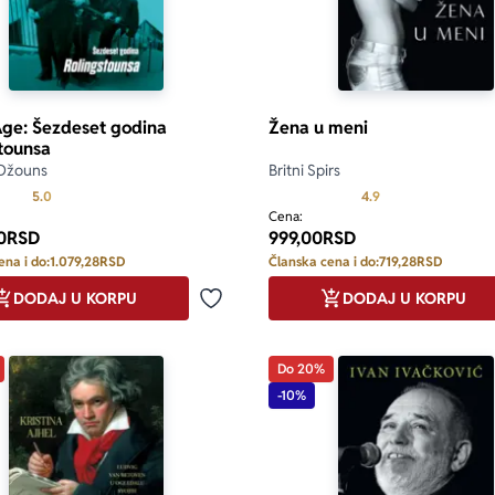
Age: Šezdeset godina
Žena u meni
tounsa
 Džouns
Britni Spirs
Prosecna ocena je 5.0 od 5
Prosecna ocena je 
5.0
4.9
Cena:
0
RSD
999,00
RSD
ena i do:
1.079,28
RSD
Članska cena i do:
719,28
RSD
DODAJ U KORPU
DODAJ U KORPU
Dodaj u omiljene
Do 20%
-10%