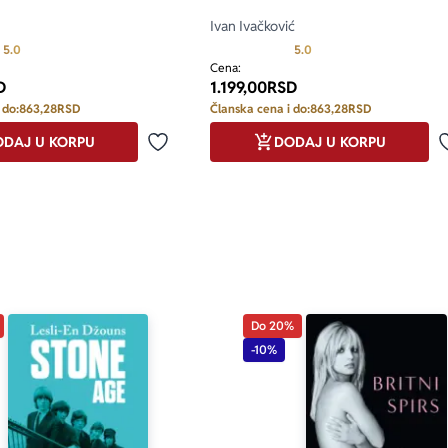
Ivan Ivačković
Prosecna ocena je 5.0 od 5
Prosecna ocena je 5.0 o
5.0
5.0
Cena:
D
1.199,00
RSD
 do:
863,28
RSD
Članska cena i do:
863,28
RSD
DAJ U KORPU
DODAJ U KORPU
Dodaj u omiljene
Do 20%
-10%