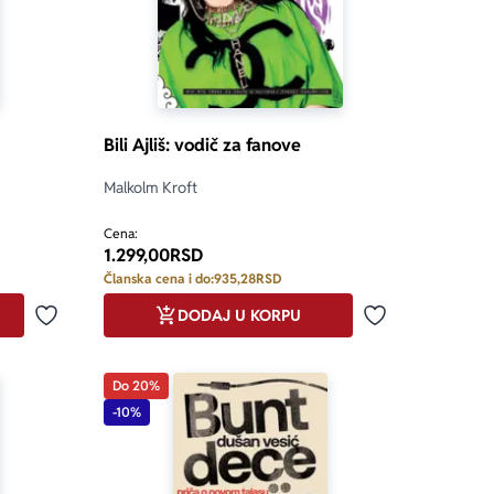
Bili Ajliš: vodič za fanove
Malkolm Kroft
5.0 od 5
Cena:
1.299,00
RSD
Članska cena i do:
935,28
RSD
DODAJ U KORPU
Dodaj u omiljene
Dodaj u omilje
Do 20%
-10%