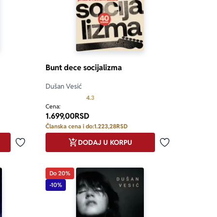
Bunt dece socijalizma
Dušan Vesić
5.0 od 5
Prosecna ocena je 4.3 od 5
4.3
Cena:
1.699,00
RSD
Članska cena i do:
1.223,28
RSD
DODAJ U KORPU
Dodaj u omiljene
Dodaj u omilje
Do 20%
-10%