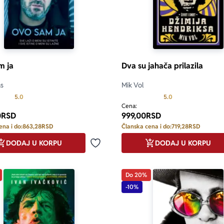
m ja
Dva su jahača prilazila
as
Mik Vol
Prosecna ocena je 5.0 od 5
Prosecna ocena je 
5.0
5.0
Cena:
0
RSD
999,00
RSD
ena i do:
863,28
RSD
Članska cena i do:
719,28
RSD
DODAJ U KORPU
DODAJ U KORPU
Dodaj u omiljene
Do 20%
-10%