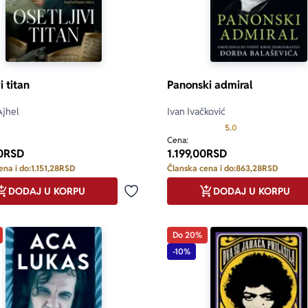
i titan
Panonski admiral
Ajhel
Ivan Ivačković
Prosecna ocena je 
5.0
Cena:
0
RSD
1.199,00
RSD
ena i do:
1.151,28
RSD
Članska cena i do:
863,28
RSD
DODAJ U KORPU
DODAJ U KORPU
Dodaj u omiljene
Do 20%
-10%