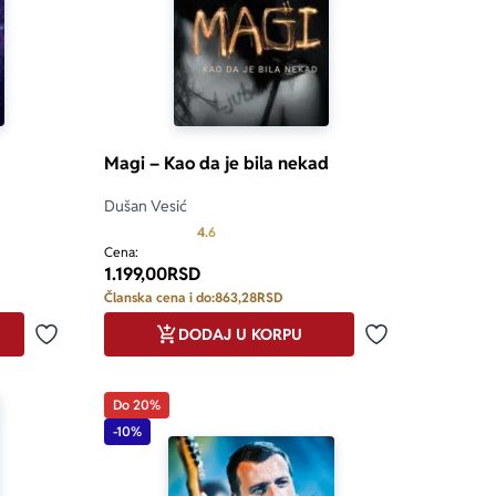
Magi – Kao da je bila nekad
Dušan Vesić
5.0 od 5
Prosecna ocena je 4.6 od 5
4.6
Cena:
1.199,00
RSD
Članska cena i do:
863,28
RSD
DODAJ U KORPU
Dodaj u omiljene
Dodaj u omilje
Do 20%
-10%