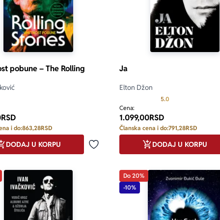
st pobune – The Rolling
Ja
ković
Elton Džon
Prosecna ocena je 
5.0
Cena:
0
RSD
1.099,00
RSD
ena i do:
863,28
RSD
Članska cena i do:
791,28
RSD
DODAJ U KORPU
DODAJ U KORPU
Dodaj u omiljene
Do 20%
-10%