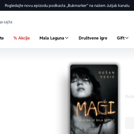
Pogledajte novu epizodu podkasta „Bukmarker“ na našem Jutjub kanalu
ste
% Akcije
Mala Laguna
Društvene igre
Gift
Magi
Duša