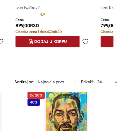
Ivan Ivačković
Leni Kravic, Dejv
d 5
Prosecna ocena je 4.9 od 5
4.9
Cena:
Cena:
899,00
RSD
799,00
RSD
Članska cena i do:
647,28
RSD
Članska cena i do:
DODAJ U KORPU
DODA
Dodaj u omiljene
Dodaj u omiljene
Sortiraj po:
Prikaži:
Do 20%
-10%