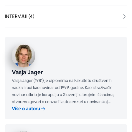
krivičnim i ljudskim pravima, a Vasja Jager je poznati 
kolumnista i novinar. Udruženim snagama stvorili su 
INTERVJUI (4)
briljantan, napeti triler, koji ima dodirnih tačaka sa 
istinitim slučajevima i koji će oduševiti sve ljubitelje 
žanra.
Vasja Jager
Vasja Jager (1981) je diplomirao na Fakultetu društvenih
nauka i radi kao novinar od 1999. godine. Kao istraživački
novinar otkrio je korupciju u Sloveniji u brojnim člancima,
otvoreno govori o cenzuri i autocenzuri u novinarskoj
Više o autoru
profesiji i naglašava potrebu za otporom protiv sistema koji
legalizuje zloupotrebu medija.