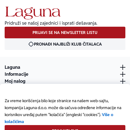
Pridruži se našoj zajednici i isprati dešavanja.
PRIJAVI SE NA NEWSLETTER LISTU
PRONAĐI NAJBLIŽI KLUB ČITALACA
Laguna
Informacije
Moj nalog
Za vreme korišćenja bilo koje stranice na našem web-sajtu,
kompanija Laguna d.o.o. može da sačuva određene informacije na
korisnikov uređaj putem "kolačića" (engleski "cookies").
Više o
kolačićima