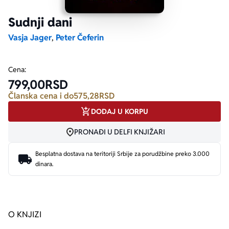
Sudnji dani
Ekranizovane knjige
Poezija
Bojan Ljubenović
Peter Handke
Vasja Jager
,
Peter Čeferin
Za poklon
Lični razvoj i popularna psihologija
Dejan Tiago-Stanković
Harlan Koben
Cena:
799,00
RSD
E-knjige
Biografija
Milica Jakovljević Mir-Jam
Elif Šafak
Članska cena i do
575,28
RSD
DODAJ U KORPU
Autori
PRONAĐI U DELFI KNJIŽARI
Besplatna dostava na teritoriji Srbije za porudžbine preko 3.000
dinara.
O KNJIZI