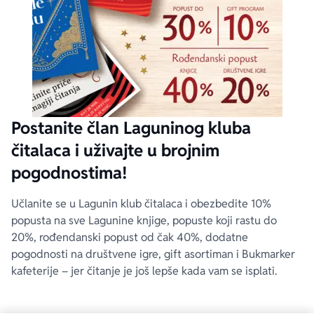
Postanite član Laguninog kluba
čitalaca i uživajte u brojnim
pogodnostima!
Učlanite se u Lagunin klub čitalaca i obezbedite 10%
popusta na sve Lagunine knjige, popuste koji rastu do
20%, rođendanski popust od čak 40%, dodatne
pogodnosti na društvene igre, gift asortiman i Bukmarker
kafeterije – jer čitanje je još lepše kada vam se isplati.