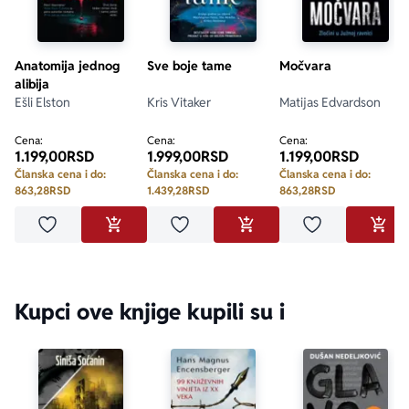
Anatomija jednog
Sve boje tame
Močvara
alibija
Ešli Elston
Kris Vitaker
Matijas Edvardson
Cena:
Cena:
Cena:
1.199,00
RSD
1.999,00
RSD
1.199,00
RSD
Članska cena i do:
Članska cena i do:
Članska cena i do:
863,28
RSD
1.439,28
RSD
863,28
RSD
Dodaj u omiljene
Dodaj u omiljene
Dodaj u omilje
DODAJ U KORPU
DODAJ U KORPU
DODA
Kupci ove knjige kupili su i