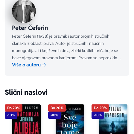
Peter Čeferin
Peter Čeferin (1938) je pravnik i autor brojnih stručnih
članaka iz oblasti prava. Autor je stručnih i naučnih
monografija ali i književnih dela, zbirki kratkih priča koje se
bave njegovom pravnom karijerom. Pravom se neprekidno
Više o autoru
bavi od 1967. godine, uglavnom krivičnim i ustavnim pravom i
ljudskim pravima.
Slični naslovi
Do 20%
Do 20%
Do 20%
-10%
-10%
-10%