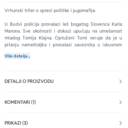
Vrhunski triler o sprezi politike i jugomafije.
U Budvi policija pronalazi leš bogatog Slovenca Karla 
Marona. Sve okolnosti i dokazi upućuju na umešanost 
mladog Tomija Klajna. Optuženi Tomi veruje da je u 
pitanju nameštaljka i pronalazi saveznika u iskusnom 
advokatu Edvardu Meliku, koji nakon ženine smrti traži 
Više detalja...
sopstveno spasenje.
„Bojim se, Irena, da je ovo mnogo veća priča nego što 
smo mislili“, kaže Edvard Melik svojoj sekretarici. 
DETALJI O PROIZVODU
Njegove sumnje su se ubrzo potvrdile. Naizgled 
jednostavan slučaj ubistva prerasta u sudsku dramu s 
političkom pozadinom, koja ima svoje korene u 
KOMENTARI (1)
nedavnoj prošlosti i u sprezi sa podzemljem od 
Beograda do Minhena.
PRIKAZI (3)
Peter Čeferin je čuveni advokat koji se bavi pretežno 