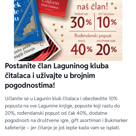
Postanite član Laguninog kluba
čitalaca i uživajte u brojnim
pogodnostima!
Učlanite se u Lagunin klub čitalaca i obezbedite 10%
popusta na sve Lagunine knjige, popuste koji rastu do
20%, rođendanski popust od čak 40%, dodatne
pogodnosti na društvene igre, gift asortiman i Bukmarker
kafeterije – jer čitanje je još lepše kada vam se isplati.