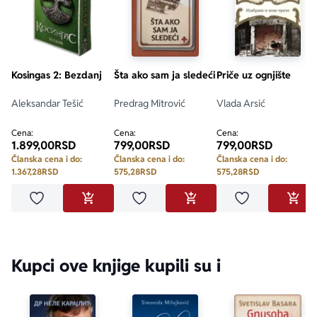
koji se iz crnog kartona izrezuju makazicama za nokte...
Kosingas 2: Bezdanj
Šta ako sam ja sledeći
Priče uz ognjište
Aleksandar Tešić
Predrag Mitrović
Vlada Arsić
Cena:
Cena:
Cena:
1.899,00
RSD
799,00
RSD
799,00
RSD
Članska cena i do:
Članska cena i do:
Članska cena i do:
1.367,28
RSD
575,28
RSD
575,28
RSD
Dodaj u omiljene
Dodaj u omiljene
Dodaj u omilje
DODAJ U KORPU
DODAJ U KORPU
DODA
Kupci ove knjige kupili su i