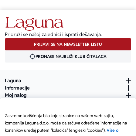
Pridruži se našoj zajednici i isprati dešavanja.
PRIJAVI SE NA NEWSLETTER LISTU
PRONAĐI NAJBLIŽI KLUB ČITALACA
Laguna
Informacije
Moj nalog
Za vreme korišćenja bilo koje stranice na našem web-sajtu,
kompanija Laguna d.o.o. može da sačuva određene informacije na
korisnikov uređaj putem "kolačića" (engleski "cookies").
Više o