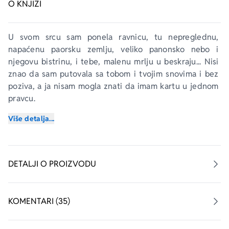
O KNJIZI
U svom srcu sam ponela ravnicu, tu nepreglednu, 
napaćenu paorsku zemlju, veliko panonsko nebo i 
njegovu bistrinu, i tebe, malenu mrlju u beskraju... Nisi 
znao da sam putovala sa tobom i tvojim snovima i bez 
poziva, a ja nisam mogla znati da imam kartu u jednom 
pravcu. 
Sada znam, Mihajlo. Nisi ti kriv.
Više detalja...
Početkom XX veka u mirnoj vojvođanskoj ravnici na 
imanju grofa Ercega, u zabačenoj varošici u srcu Bačke, 
dogodiće se jedna od najneobičnijih ljubavnih priča na 
DETALJI O PROIZVODU
ovim prostorima. Tajna jedne mlade devojke zauvek će 
promeniti sudbinu dve porodice, vlastelinske i 
sirotinjske. Mihajlo i Emilija, grofov sin i kći kovača, 
KOMENTARI (35)
odrastaju zajedno i s vremenom postaju najbolji 
prijatelji. Njihovo prijateljstvo prerasta u snažnu, 