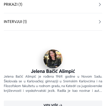
silovitu i strastvenu ljubav suprotstavljenu društvenim 
PRIKAZI (1)
normama i staleškim načelima. Posle mnogo godina 
zaogrnutih tajnama i lažima iza zidina grofovskog 
kaštela, jedna noć promeniće sve...
INTERVJUI (1)
Noć kada su došli svatovi 
je prva knjiga ambiciozne 
trilogije 
Kazna za greh
, izuzetno emotivan roman prožet 
krhotinama ljudskog bola i slabosti, jalovim željama, 
lažima i neizrečenim tajnama. Jelena Bačić Alimpić nam 
suptilno pripoveda o davno prohujalom vremenu i 
zabranjenoj vezi dvoje mladih ljudi koji se bore za svoju 
ljubav.
Jelena Bačić Alimpić
Jelena Bačić Alimpić je rođena 1969. godine u Novom Sadu. 
Školovala se u Karlovačkoj gimnaziji u Sremskim Karlovcima i na 
Filozofskom fakultetu u rodnom gradu, na Katedri za jugoslovenske 
književnosti i srpskohrvatski jezik. Radila je kao novinar i autor 
dokumentarnih televizijskih emisija za JRT mrežu i TV Novi Sad u 
periodu od 1987.
VIDI VIŠE