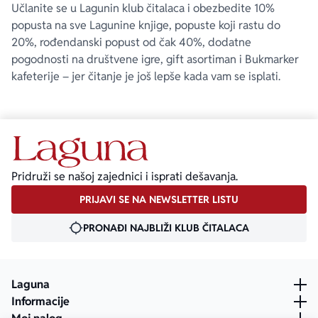
Učlanite se u Lagunin klub čitalaca i obezbedite 10%
popusta na sve Lagunine knjige, popuste koji rastu do
20%, rođendanski popust od čak 40%, dodatne
pogodnosti na društvene igre, gift asortiman i Bukmarker
kafeterije – jer čitanje je još lepše kada vam se isplati.
Pridruži se našoj zajednici i isprati dešavanja.
PRIJAVI SE NA NEWSLETTER LISTU
PRONAĐI NAJBLIŽI KLUB ČITALACA
Laguna
Informacije