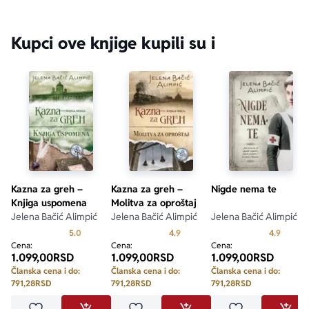
Kupci ove knjige kupili su i
Kazna za greh –
Kazna za greh –
Nigde nema te
Knjiga uspomena
Molitva za oproštaj
Jelena Bačić Alimpić
Jelena Bačić Alimpić
Jelena Bačić Alimpić
Prosecna ocena je 5.0 od 5
Prosecna ocena je 4.9 od 5
Prosecn
5.0
4.9
4.9
Cena:
Cena:
Cena:
1.099,00
RSD
1.099,00
RSD
1.099,00
RSD
Članska cena i do:
Članska cena i do:
Članska cena i do:
791,28
RSD
791,28
RSD
791,28
RSD