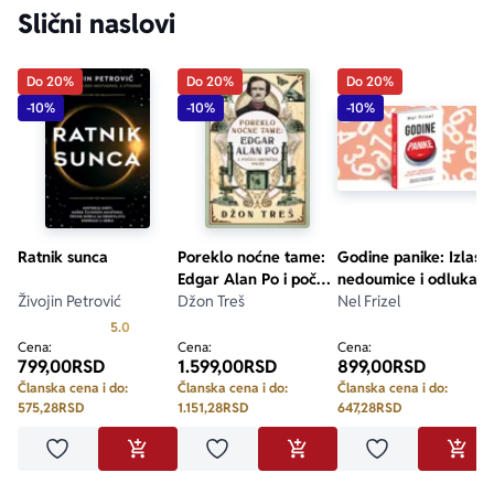
Slični naslovi
Do 20%
Do 20%
Do 20%
-10%
-10%
-10%
Ratnik sunca
Poreklo noćne tame:
Godine panike: Izlasci
Edgar Alan Po i počeci
nedoumice i odluka
Živojin Petrović
američke nauke
Džon Treš
nad odlukama
Nel Frizel
Prosecna ocena je 5.0 od 5
5.0
Cena:
Cena:
Cena:
799,00
RSD
1.599,00
RSD
899,00
RSD
Članska cena i do:
Članska cena i do:
Članska cena i do:
575,28
RSD
1.151,28
RSD
647,28
RSD
Dodaj u omiljene
Dodaj u omiljene
Dodaj u omilje
DODAJ U KORPU
DODAJ U KORPU
DODA