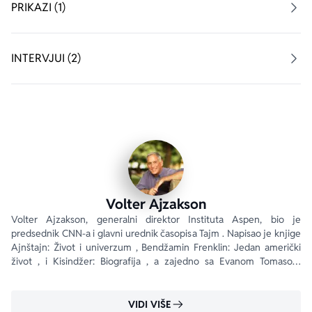
profesor fizike sa Univerziteta Kolumbija i autor knjige 
PRIKAZI (1)
Ustrojstvo kosmosa
„Ne ispušta se iz ruku... Ovde se nalaze neke od 
INTERVJUI (2)
najmoćnijih ideja iz posvemašnje nauke, a Ajzakson ih 
predstavlja poletno i pronicljivo.“ – Kori S. Pauel, 
The 
New York Times Book Review
„Iscrpno, sveobuhvatno, pisano sa velikom 
posvećenošću.“ – Džon Apdajk, 
The New Yorker
Volter Ajzakson
Volter Ajzakson, generalni direktor Instituta Aspen, bio je 
predsednik CNN-a i glavni urednik časopisa Tajm . Napisao je knjige 
Ajnštajn: Život i univerzum , Bendžamin Frenklin: Jedan američki 
život , i Kisindžer: Biografija , a zajedno sa Evanom Tomasom 
napisao je knjigu Mudraci: Šest prijatelja i svet koji su stvorili .
VIDI VIŠE