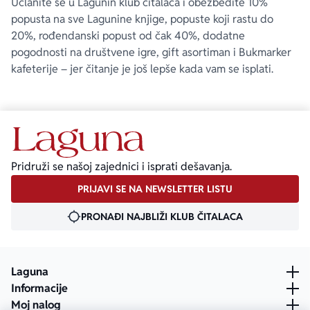
Učlanite se u Lagunin klub čitalaca i obezbedite 10%
popusta na sve Lagunine knjige, popuste koji rastu do
20%, rođendanski popust od čak 40%, dodatne
pogodnosti na društvene igre, gift asortiman i Bukmarker
kafeterije – jer čitanje je još lepše kada vam se isplati.
Pridruži se našoj zajednici i isprati dešavanja.
PRIJAVI SE NA NEWSLETTER LISTU
PRONAĐI NAJBLIŽI KLUB ČITALACA
Laguna
Informacije
Moj nalog