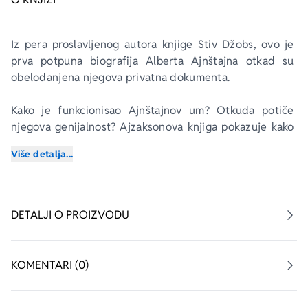
Iz pera proslavljenog autora knjige 
Stiv Džobs
, ovo je 
prva potpuna biografija Alberta Ajnštajna otkad su 
obelodanjena njegova privatna dokumenta.
Kako je funkcionisao Ajnštajnov um? Otkuda potiče 
njegova genijalnost? Ajzaksonova knjiga pokazuje kako 
je Ajnštajnova naučna mašta ponikla iz buntovne 
Više detalja...
prirode njegove ličnosti. Ajnštajnova fascinantna priča 
je svedočenje o neraskidivoj vezi između kreativnosti i 
slobode.
DETALJI O PROIZVODU
„Volter Ajzakson je uspeo da prikaže kompletnog 
Ajnštajna. Bez napora i sa stilom koji poklanja pažnju 
detaljima i naučnoj tačnosti, Ajzakson nas vodi na 
KOMENTARI (0)
uzbudljivo putovanje kroz život, um i nauku čoveka koji 
je promenio naš pogled na univerzum.“ – Brajan Grin, 