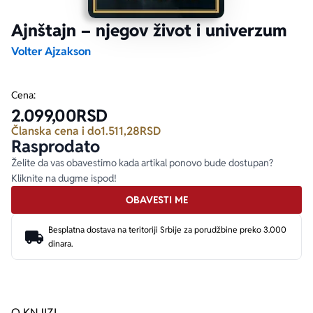
Ajnštajn – njegov život i univerzum
Ekranizovane knjige
Poezija
Bojan Ljubenović
Peter Handke
Volter Ajzakson
Za poklon
Lični razvoj i popularna psihologija
Dejan Tiago-Stanković
Harlan Koben
Cena:
2.099,00
RSD
E-knjige
Biografija
Milica Jakovljević Mir-Jam
Elif Šafak
Članska cena i do
1.511,28
RSD
Rasprodato
Autori
Želite da vas obavestimo kada artikal ponovo bude dostupan?
Kliknite na dugme ispod!
OBAVESTI ME
Besplatna dostava na teritoriji Srbije za porudžbine preko 3.000
dinara.
O KNJIZI