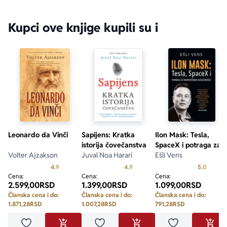
Kupci ove knjige kupili su i
Leonardo da Vinči
Sapijens: Kratka
Ilon Mask: Tesla,
istorija čovečanstva
SpaceX i potraga za
Volter Ajzakson
Juval Noa Harari
fantastičnom
Ešli Vens
budućnošću
Prosecna ocena je 4.9 od 5
Prosecna ocena je 4.9 od 5
Prosecn
4.9
4.9
5.0
Cena:
Cena:
Cena:
2.599,00
RSD
1.399,00
RSD
1.099,00
RSD
Članska cena i do:
Članska cena i do:
Članska cena i do:
1.871,28
RSD
1.007,28
RSD
791,28
RSD