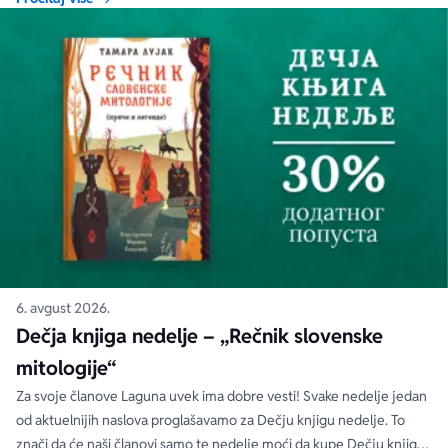
6. avgust 2026.
Dečja knjiga nedelje – „Rečnik slovenske
mitologije“
Za svoje članove Laguna uvek ima dobre vesti! Svake nedelje jedan
od aktuelnijih naslova proglašavamo za Dečju knjigu nedelje. To
znači da će naši članovi samo te nedelje moći da kupe Dečju knjigu