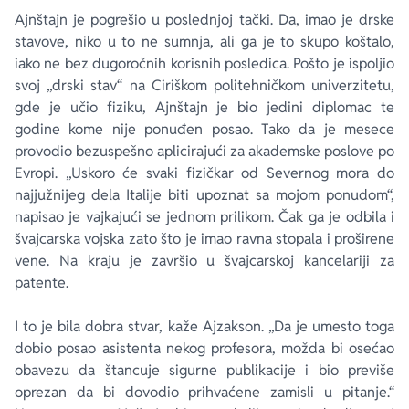
Ajnštajn je pogrešio u poslednjoj tački. Da, imao je drske
stavove, niko u to ne sumnja, ali ga je to skupo koštalo,
iako ne bez dugoročnih korisnih posledica. Pošto je ispoljio
svoj „drski stav“ na Ciriškom politehničkom univerzitetu,
gde je učio fiziku, Ajnštajn je bio jedini diplomac te
godine kome nije ponuđen posao. Tako da je mesece
provodio bezuspešno aplicirajući za akademske poslove po
Evropi. „Uskoro će svaki fizičkar od Severnog mora do
najjužnijeg dela Italije biti upoznat sa mojom ponudom“,
napisao je vajkajući se jednom prilikom. Čak ga je odbila i
švajcarska vojska zato što je imao ravna stopala i proširene
vene. Na kraju je završio u švajcarskoj kancelariji za
patente.
I to je bila dobra stvar, kaže Ajzakson. „Da je umesto toga
dobio posao asistenta nekog profesora, možda bi osećao
obavezu da štancuje sigurne publikacije i bio previše
oprezan da bi dovodio prihvaćene zamisli u pitanje.“