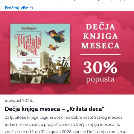
nedelje sa specijalnim DODATNIM popustom od 30%.
Pročitaj više
6. avgust 2026.
Dečja knjiga meseca – „Krilata deca“
Za ljubitelje knjige Laguna uvek ima dobre vesti! Svakog meseca
jedan naslov za decu proglašavamo za Dečju knjigu meseca. To
znači da će od 1. do 31. avgusta 2026. godine Dečja knjiga meseca