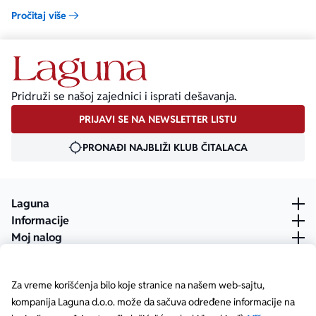
moći da se kupi na specijalnom popustu od 30%. Uz ovaj popust ne
Pročitaj više
važe članski i količinski popust.
Pridruži se našoj zajednici i isprati dešavanja.
PRIJAVI SE NA NEWSLETTER LISTU
PRONAĐI NAJBLIŽI KLUB ČITALACA
Laguna
Informacije
Moj nalog
Za vreme korišćenja bilo koje stranice na našem web-sajtu,
kompanija Laguna d.o.o. može da sačuva određene informacije na