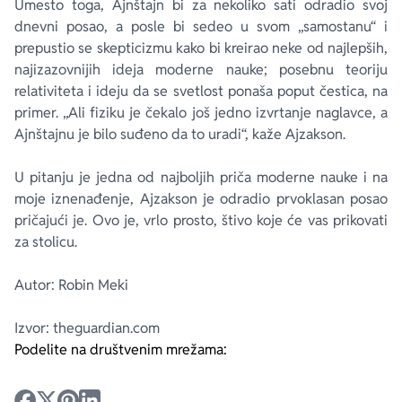
Umesto toga, Ajnštajn bi za nekoliko sati odradio svoj
dnevni posao, a posle bi sedeo u svom „samostanu“ i
prepustio se skepticizmu kako bi kreirao neke od najlepših,
najizazovnijih ideja moderne nauke; posebnu teoriju
relativiteta i ideju da se svetlost ponaša poput čestica, na
primer. „Ali fiziku je čekalo još jedno izvrtanje naglavce, a
Ajnštajnu je bilo suđeno da to uradi“, kaže Ajzakson.
U pitanju je jedna od najboljih priča moderne nauke i na
moje iznenađenje, Ajzakson je odradio prvoklasan posao
pričajući je. Ovo je, vrlo prosto, štivo koje će vas prikovati
za stolicu.
Autor: Robin Meki
Izvor: theguardian.com
Podelite na društvenim mrežama: