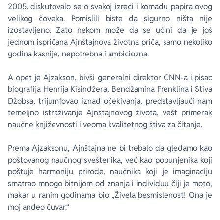
2005. diskutovalo se o svakoj izreci i komadu papira ovog
velikog čoveka. Pomislili biste da sigurno ništa nije
izostavljeno. Zato nekom može da se učini da je još
jednom ispričana Ajnštajnova životna priča, samo nekoliko
godina kasnije, nepotrebna i ambiciozna.
A opet je Ajzakson, bivši generalni direktor CNN-a i pisac
biografija Henrija Kisindžera, Bendžamina Frenklina i Stiva
Džobsa, trijumfovao iznad očekivanja, predstavljaući nam
temeljno istraživanje Ajnštajnovog života, vešt primerak
naučne književnosti i veoma kvalitetnog štiva za čitanje.
Prema Ajzaksonu, Ajnštajna ne bi trebalo da gledamo kao
poštovanog naučnog sveštenika, već kao pobunjenika koji
poštuje harmoniju prirode, naučnika koji je imaginaciju
smatrao mnogo bitnijom od znanja i individuu čiji je moto,
makar u ranim godinama bio „Živela besmislenost! Ona je
moj anđeo čuvar.“