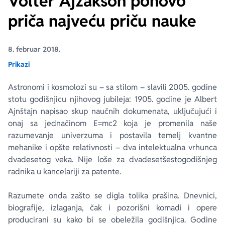
Volter Ajzakson ponovo
priča najveću priču nauke
Ekranizovane knjige
Poezija
Bojan Ljubenović
Peter Handke
8. februar 2018.
Za poklon
Lični razvoj i popularna psihologija
Dejan Tiago-Stanković
Harlan Koben
Prikazi
E-knjige
Biografija
Milica Jakovljević Mir-Jam
Elif Šafak
Astronomi i kosmolozi su – sa stilom – slavili 2005. godine
stotu godišnjicu njihovog jubileja: 1905. godine je Albert
Autori
Ajnštajn napisao skup naučnih dokumenata, uključujući i
onaj sa jednačinom E=mc2 koja je promenila naše
razumevanje univerzuma i postavila temelj kvantne
mehanike i opšte relativnosti – dva intelektualna vrhunca
dvadesetog veka. Nije loše za dvadesetšestogodišnjeg
radnika u kancelariji za patente.
Razumete onda zašto se digla tolika prašina. Dnevnici,
biografije, izlaganja, čak i pozorišni komadi i opere
producirani su kako bi se obeležila godišnjica. Godine