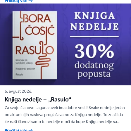
Pročitaj više
6. avgust 2026.
Knjiga nedelje – „Rasulo“
Za svoje članove Laguna uvek ima dobre vesti! Svake nedelje jedan
od aktuelnijih naslova proglašavamo za Knjigu nedelje. To znači da
će naši članovi samo te nedelje moći da kupe Knjigu nedelje sa
specijalnim DODATNIM popustom od 30%.
Pročitaj više