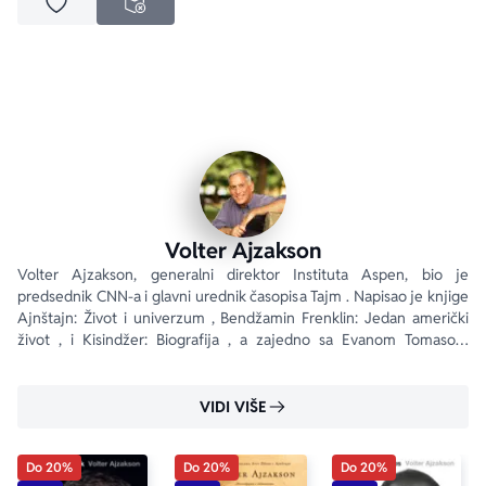
Dodaj u omiljene
NEDOSTUPNO
Volter Ajzakson
Volter Ajzakson, generalni direktor Instituta Aspen, bio je 
predsednik CNN-a i glavni urednik časopisa Tajm . Napisao je knjige 
Ajnštajn: Život i univerzum , Bendžamin Frenklin: Jedan američki 
život , i Kisindžer: Biografija , a zajedno sa Evanom Tomasom 
napisao je knjigu Mudraci: Šest prijatelja i svet koji su stvorili .
VIDI VIŠE
Do 20%
Do 20%
Do 20%