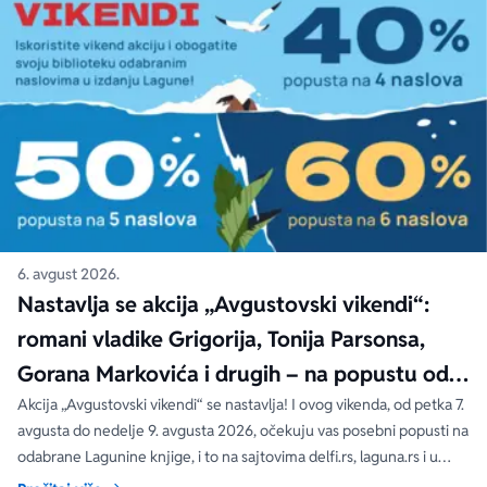
6. avgust 2026.
Nastavlja se akcija „Avgustovski vikendi“:
romani vladike Grigorija, Tonija Parsonsa,
Gorana Markovića i drugih – na popustu od
čak 40, 50 i 60%
Akcija „Avgustovski vikendi“ se nastavlja! I ovog vikenda, od petka 7.
avgusta do nedelje 9. avgusta 2026, očekuju vas posebni popusti na
odabrane Lagunine knjige, i to na sajtovima delfi.rs, laguna.rs i u
svim Delfi knjižarama.