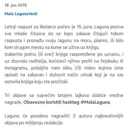
18. jun 2019.
Mala Laguna
Vesti
Ekranizovane knjige
Poezija
Bojan Ljubenović
Peter Handke
Letnji raspust za školarce počeo je 15. juna. Laguna poziva
Za poklon
Lični razvoj i popularna psihologija
Dejan Tiago-Stanković
Harlan Koben
sve mlade čitaoce da se lepo zabave čitajući tokom
raspusta i pronađu svoju lagunu na moru, planini, ili bilo
E-knjige
Biografija
Milica Jakovljević Mir-Jam
Elif Šafak
kom drugom mestu na kome se uživa uz knjigu.
Izaberite jednu (ili sve!) knjige raspoređene po uzrastu, i
uz dozvolu roditelja, koristeći njihov profil na Fejsbuku ili
Autori
Instagramu, pošaljite nam sliku i/ili video kojima ćete
opisati na zabavan i duhovit način utisak koji je na vas
ostavila knjiga koju ste pročitali.
Tri objave sa najvećim brojem lajkova dobiće vredne
nagrade.
Obavezno koristiti hashtag #MalaLaguna
.
Laguna će posebno nagraditi 3 autora najkreativnijih
objava po mišljenju redakcije.