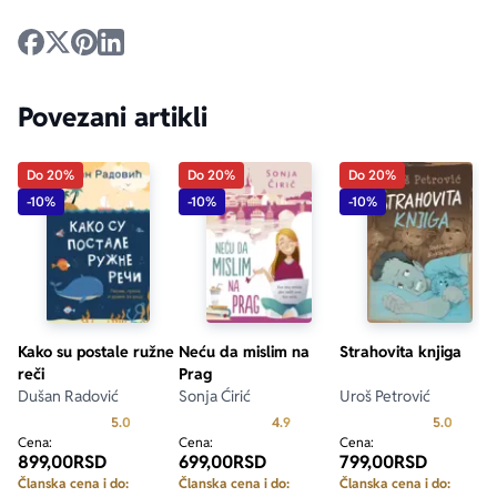
Povezani artikli
Do 20%
Do 20%
Do 20%
-10%
-10%
-10%
Kako su postale ružne
Neću da mislim na
Strahovita knjiga
reči
Prag
Dušan Radović
Sonja Ćirić
Uroš Petrović
Prosecna ocena je 5.0 od 5
Prosecna ocena je 4.9 od 5
Prosecn
5.0
4.9
5.0
Cena:
Cena:
Cena:
899,00
RSD
699,00
RSD
799,00
RSD
Članska cena i do:
Članska cena i do:
Članska cena i do: