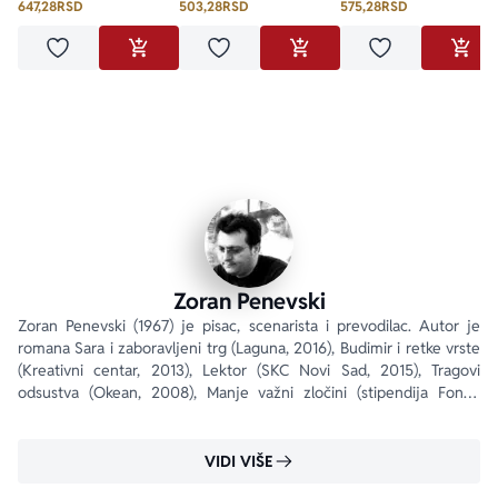
647,28
RSD
503,28
RSD
575,28
RSD
Dodaj u omiljene
Dodaj u omiljene
Dodaj u omilje
DODAJ U KORPU
DODAJ U KORPU
DODA
Zoran Penevski
Zoran Penevski (1967) je pisac, scenarista i prevodilac. Autor je 
romana Sara i zaboravljeni trg (Laguna, 2016), Budimir i retke vrste 
(Kreativni centar, 2013), Lektor (SKC Novi Sad, 2015), Tragovi 
odsustva (Okean, 2008), Manje važni zločini (stipendija Fonda 
„Borislav Pekić“, Okean, 2005),...
VIDI VIŠE