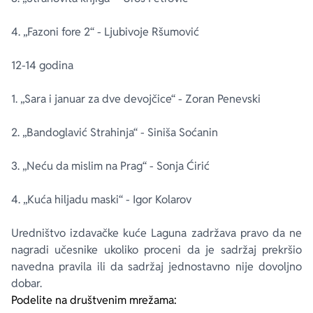
4. „Fazoni fore 2“ - Ljubivoje Ršumović
12-14 godina
1. „Sara i januar za dve devojčice“ - Zoran Penevski
2. „Bandoglavić Strahinja“ - Siniša Soćanin
3. „Neću da mislim na Prag“ - Sonja Ćirić
4. „Kuća hiljadu maski“ - Igor Kolarov
Uredništvo izdavačke kuće Laguna zadržava pravo da ne
nagradi učesnike ukoliko proceni da je sadržaj prekršio
navedna pravila ili da sadržaj jednostavno nije dovoljno
dobar.
Podelite na društvenim mrežama: