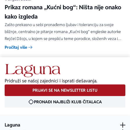
Prikaz romana „Kućni bog“: Ništa nije onako
kako izgleda
Zašto prekasno u sebi pronađemo ljubav i toleranciju za svoje
bližnje, centralno je pitanje romana „Kućni bog“ engleske autorke
Rejčel Džojs, u kojem se prepliću teme porodice, složenih veza i
umetnosti.
Pročitaj više
Pridruži se našoj zajednici i isprati dešavanja.
PRIJAVI SE NA NEWSLETTER LISTU
PRONAĐI NAJBLIŽI KLUB ČITALACA
Laguna