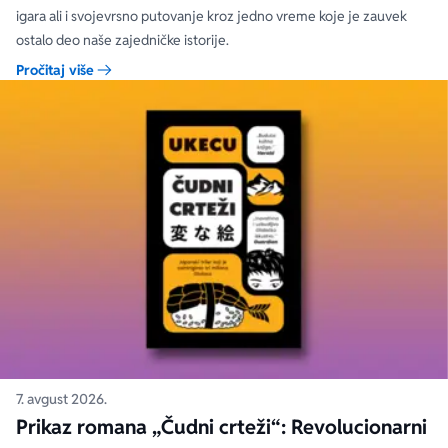
igara ali i svojevrsno putovanje kroz jedno vreme koje je zauvek
ostalo deo naše zajedničke istorije.
Pročitaj više
7. avgust 2026.
Prikaz romana „Čudni crteži“: Revolucionarni