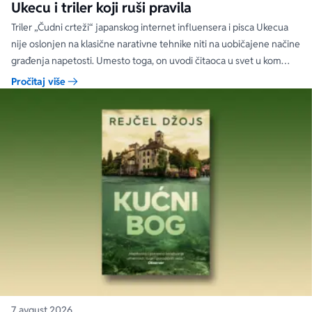
Ukecu i triler koji ruši pravila
Triler „Čudni crteži“ japanskog internet influensera i pisca Ukecua
nije oslonjen na klasične narativne tehnike niti na uobičajene načine
građenja napetosti. Umesto toga, on uvodi čitaoca u svet u kom
priložene ilustracije govore više od reči, a ono što je nacrtano često
Pročitaj više
nosi dublju istinu od onoga što je izgovoreno.
7. avgust 2026.