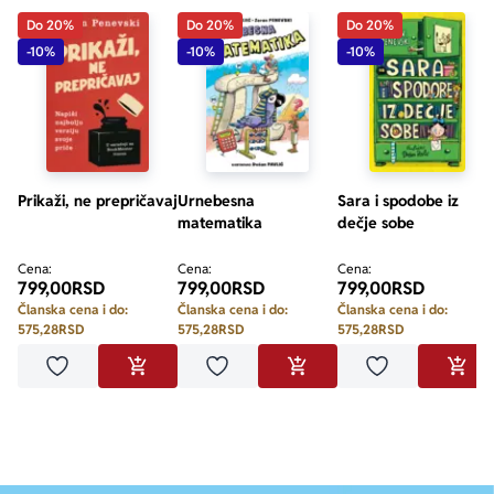
Do 20%
Do 20%
Do 20%
-10%
-10%
-10%
Prikaži, ne prepričavaj
Urnebesna
Sara i spodobe iz
matematika
dečje sobe
Cena:
Cena:
Cena:
799,00
RSD
799,00
RSD
799,00
RSD
Članska cena i do:
Članska cena i do:
Članska cena i do:
575,28
RSD
575,28
RSD
575,28
RSD
Dodaj u omiljene
Dodaj u omiljene
Dodaj u omilje
DODAJ U KORPU
DODAJ U KORPU
DODA