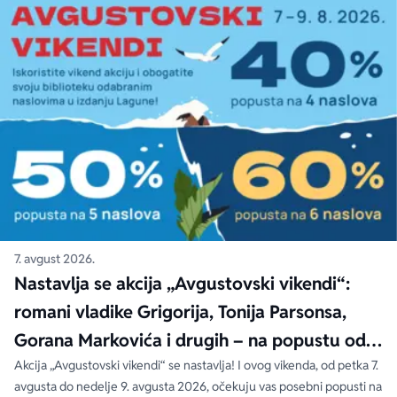
7. avgust 2026.
Nastavlja se akcija „Avgustovski vikendi“:
romani vladike Grigorija, Tonija Parsonsa,
Gorana Markovića i drugih – na popustu od
čak 40, 50 i 60%
Akcija „Avgustovski vikendi“ se nastavlja! I ovog vikenda, od petka 7.
avgusta do nedelje 9. avgusta 2026, očekuju vas posebni popusti na