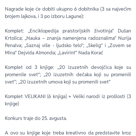
Nagrade koje će dobiti ukupno 6 dobitnika (3 sa najvećim
brojem lajkova, i 3 po izboru Lagune):
Komplet: „Enciklopedija praistorijskih životinja“ Dušan
Krtolica; „Nauka – znanja namenjena radoznalima“ Nurija
Penalva; „Saznaj više - ljudsko telo“; „Skelig“ i „Zovem se
Mina“ Dejvida Almonda; „Lavirint“ Nada Korać
Komplet od 3 knjige: „20 izuzetnih devojčica koje su
promenile svet“; „20 izuzetnih dečaka koji su promenili
svet“; „20 izuzetnih umova koji su promenili svet“
Komplet VELIKANI (6 knjiga) + Veliki narodi iz prošlosti (3
knjige)
Konkurs traje do 25. avgusta.
A ovo su knjige koje treba kreativno da predstavite kroz