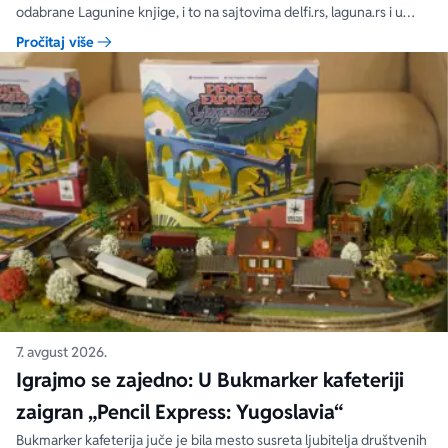
odabrane Lagunine knjige, i to na sajtovima delfi.rs, laguna.rs i u
svim Delfi knjižarama.
Pročitaj više
7. avgust 2026.
Igrajmo se zajedno: U Bukmarker kafeteriji
zaigran „Pencil Express: Yugoslavia“
Bukmarker kafeterija juče je bila mesto susreta ljubitelja društvenih