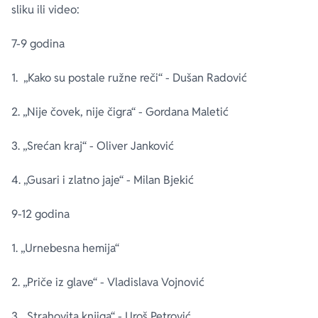
sliku ili video:
7-9 godina
1. „Kako su postale ružne reči“ - Dušan Radović
2. „Nije čovek, nije čigra“ - Gordana Maletić
3. „Srećan kraj“ - Oliver Janković
4. „Gusari i zlatno jaje“ - Milan Bjekić
9-12 godina
1. „Urnebesna hemija“
2. „Priče iz glave“ - Vladislava Vojnović
3. „Strahovita knjiga“ - Uroš Petrović