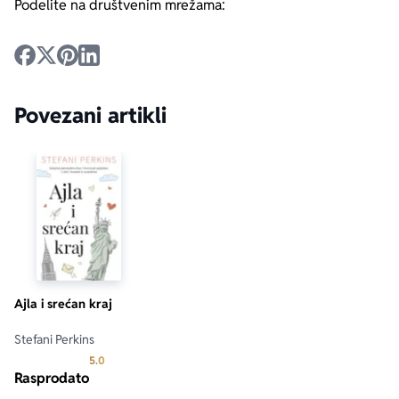
Podelite na društvenim mrežama:
Povezani artikli
Ajla i srećan kraj
Stefani Perkins
Prosecna ocena je 5.0 od 5
5.0
Rasprodato