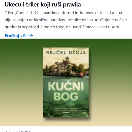
Ukecu i triler koji ruši pravila
Triler „Čudni crteži“ japanskog internet influensera i pisca Ukecua
nije oslonjen na klasične narativne tehnike niti na uobičajene načine
građenja napetosti. Umesto toga, on uvodi čitaoca u svet u kom
priložene ilustracije govore više od reči, a ono što je nacrtano često
Pročitaj više
nosi dublju istinu od onoga što je izgovoreno.