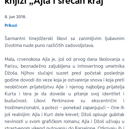
knjizi „Ajla i srećan kraj“
Ekranizovane knjige
Poezija
Bojan Ljubenović
Peter Handke
8. jun 2018.
Prikazi
Za poklon
Lični razvoj i popularna psihologija
Dejan Tiago-Stanković
Harlan Koben
Šarmantni tinejdžerski likovi sa zanimljivim ljubavnim
životima nude puno različitih zadovoljstava.
E-knjige
Biografija
Milica Jakovljević Mir-Jam
Elif Šafak
Mala, crvenokosa Ajla je, još od prvog dana školovanja u
Autori
Parizu, beznadežno zaljubljena u introvertnog umetnika
Džoša. Njihov slučajni susret pred početak poslednje
godine dovodi do veze koja je ostvarenje snova i koja preti
neobičnom prijateljstvu Ajle i njenog najboljeg prijatelja
Kurta i tera je da dovede u pitanje svoj identitet i
budućnost. Likovi Perkinsove su ekscentrični i
trodimenzionalni, a potezi ‒ ponekad zapanjujući ‒ čine ih
još realnijim: Ajla i Kurt dele krevet; Džoš opisuje gubitak
nevinosti u svom grafičkom romanu; Ajla i Džoš uživaju u
strastvenom vikend putovanju do Barselone. Otkrivaju ih i