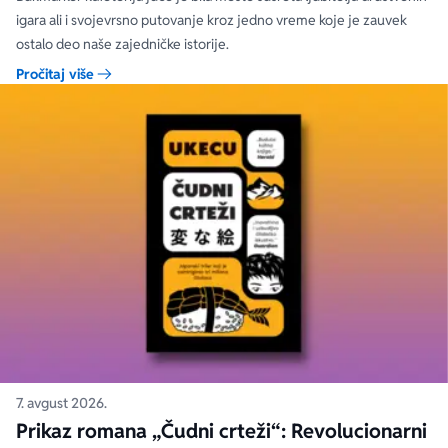
igara ali i svojevrsno putovanje kroz jedno vreme koje je zauvek
ostalo deo naše zajedničke istorije.
Pročitaj više
7. avgust 2026.
Prikaz romana „Čudni crteži“: Revolucionarni