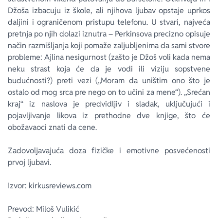
Džoša izbacuju iz škole, ali njihova ljubav opstaje uprkos
daljini i ograničenom pristupu telefonu. U stvari, najveća
pretnja po njih dolazi iznutra – Perkinsova precizno opisuje
način razmišljanja koji pomaže zaljubljenima da sami stvore
probleme: Ajlina nesigurnost (zašto je Džoš voli kada nema
neku strast koja će da je vodi ili viziju sopstvene
budućnosti?) preti vezi („Moram da uništim ono što je
ostalo od mog srca pre nego on to učini za mene“). „Srećan
kraj“ iz naslova je predvidljiv i sladak, uključujući i
pojavljivanje likova iz prethodne dve knjige, što će
obožavaoci znati da cene.
Zadovoljavajuća doza fizičke i emotivne posvećenosti
prvoj ljubavi.
Izvor: kirkusreviews.com
Prevod: Miloš Vulikić