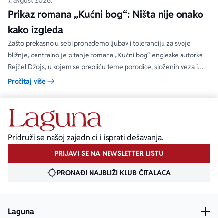
7. avgust 2026.
Prikaz romana „Kućni bog“: Ništa nije onako
kako izgleda
Zašto prekasno u sebi pronađemo ljubav i toleranciju za svoje
bližnje, centralno je pitanje romana „Kućni bog“ engleske autorke
Rejčel Džojs, u kojem se prepliću teme porodice, složenih veza i
umetnosti.
Pročitaj više
Pridruži se našoj zajednici i isprati dešavanja.
PRIJAVI SE NA NEWSLETTER LISTU
PRONAĐI NAJBLIŽI KLUB ČITALACA
Laguna