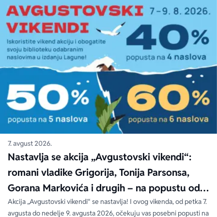
7. avgust 2026.
Nastavlja se akcija „Avgustovski vikendi“:
romani vladike Grigorija, Tonija Parsonsa,
Gorana Markovića i drugih – na popustu od
čak 40, 50 i 60%
Akcija „Avgustovski vikendi“ se nastavlja! I ovog vikenda, od petka 7.
avgusta do nedelje 9. avgusta 2026, očekuju vas posebni popusti na