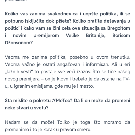
Koliko vas zanima svakodnevica i uopšte politika, ili se
potpuno isključite dok pišete? Koliko pratite dešavanja u
politici i kako vam se čini cela ova situacija sa Bregzitom
i novim premijerom Velike Britanije, Borisom
Džonsonom?
Veoma me zanima politika, posebno u ovom trenutku.
Veoma važno je ostati angažovan i informisan. Ali u eri
„lažnih vesti“ to postaje sve veći izazov. Što se tiče našeg
novog premijera – on je klovn i trebalo je da ostane na TV-
u, u igranim emisijama, gde mu je i mesto.
Šta mislite o pokretu #MeToo? Da li on može da promeni
neke stvari u svetu?
Nadam se da može! Toliko je toga što moramo da
promenimo i to je korak u pravom smeru.