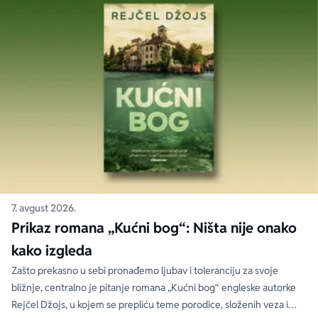
7. avgust 2026.
Prikaz romana „Kućni bog“: Ništa nije onako
kako izgleda
Zašto prekasno u sebi pronađemo ljubav i toleranciju za svoje
bližnje, centralno je pitanje romana „Kućni bog“ engleske autorke
Rejčel Džojs, u kojem se prepliću teme porodice, složenih veza i