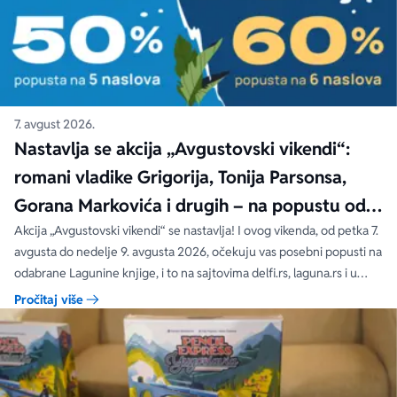
7. avgust 2026.
Nastavlja se akcija „Avgustovski vikendi“:
romani vladike Grigorija, Tonija Parsonsa,
Gorana Markovića i drugih – na popustu od
čak 40, 50 i 60%
Akcija „Avgustovski vikendi“ se nastavlja! I ovog vikenda, od petka 7.
avgusta do nedelje 9. avgusta 2026, očekuju vas posebni popusti na
odabrane Lagunine knjige, i to na sajtovima delfi.rs, laguna.rs i u
svim Delfi knjižarama.
Pročitaj više