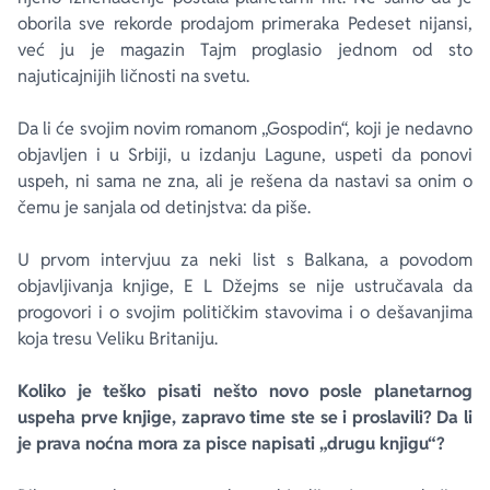
oborila sve rekorde prodajom primeraka
Pedeset nijansi
,
već ju je magazin
Tajm
proglasio jednom od sto
najuticajnijih ličnosti na svetu.
Da li će svojim novim romanom „Gospodin“, koji je nedavno
objavljen i u Srbiji, u izdanju Lagune, uspeti da ponovi
uspeh, ni sama ne zna, ali je rešena da nastavi sa onim o
čemu je sanjala od detinjstva: da piše.
U prvom intervjuu za neki list s Balkana, a povodom
objavljivanja knjige, E L Džejms se nije ustručavala da
progovori i o svojim političkim stavovima i o dešavanjima
koja tresu Veliku Britaniju.
Koliko je teško pisati nešto novo posle planetarnog
uspeha prve knjige, zapravo time ste se i proslavili? Da li
je prava noćna mora za pisce napisati „drugu knjigu“?