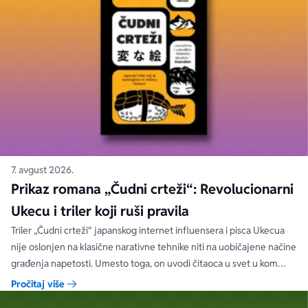
7. avgust 2026.
Prikaz romana „Čudni crteži“: Revolucionarni
Ukecu i triler koji ruši pravila
Triler „Čudni crteži“ japanskog internet influensera i pisca Ukecua
nije oslonjen na klasične narativne tehnike niti na uobičajene načine
građenja napetosti. Umesto toga, on uvodi čitaoca u svet u kom
priložene ilustracije govore više od reči, a ono što je nacrtano često
Pročitaj više
nosi dublju istinu od onoga što je izgovoreno.