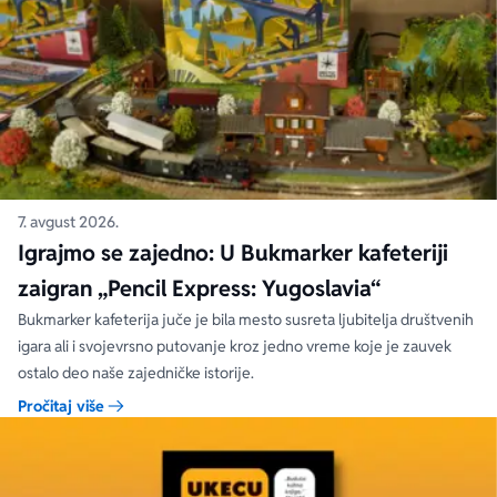
7. avgust 2026.
Igrajmo se zajedno: U Bukmarker kafeteriji
zaigran „Pencil Express: Yugoslavia“
Bukmarker kafeterija juče je bila mesto susreta ljubitelja društvenih
igara ali i svojevrsno putovanje kroz jedno vreme koje je zauvek
ostalo deo naše zajedničke istorije.
Pročitaj više