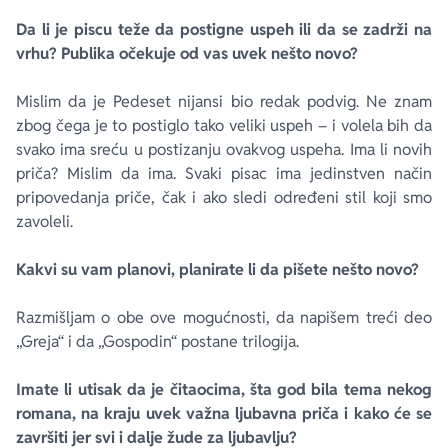
Da li je piscu teže da postigne uspeh ili da se zadrži na
vrhu? Publika očekuje od vas uvek nešto novo?
Mislim da je
Pedeset nijansi
bio redak podvig. Ne znam
zbog čega je to postiglo tako veliki uspeh – i volela bih da
svako ima sreću u postizanju ovakvog uspeha. Ima li novih
priča? Mislim da ima. Svaki pisac ima jedinstven način
pripovedanja priče, čak i ako sledi određeni stil koji smo
zavoleli.
Kakvi su vam planovi, planirate li da pišete nešto novo?
Razmišljam o obe ove mogućnosti, da napišem treći deo
„Greja“ i da „Gospodin“ postane trilogija.
Imate li utisak da je čitaocima, šta god bila tema nekog
romana, na kraju uvek važna ljubavna priča i kako će se
završiti jer svi i dalje žude za ljubavlju?