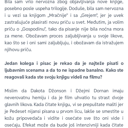
Bila sam vrlo nervozna zbog objavljivanja nove knjige,
posebno posle uspeha trilogije. Doduše, bila sam nervozna
i u vezi sa knjigom „Mračnije“ i sa „Grejem“, jer je uvek
zastrašujuće plasirati novu priču u svet. Međutim, ja volim
priču o „Gospodinu“, tako da pisanje nije bila noćna mora
za mene. Obožavam proces zaljubljivanja u svoje likove,
kao što se i oni sami zaljubljuju, i obožavam da istražujem
njihovu priču.
Jedan kolega i pisac je rekao da je najteže pisati o
ljubavnim scenama a da to ne ispadne banalno. Kako ste
reagovali kada ste svoju knjigu videli na filmu?
Mislim da Dakota Džonson i Džejmi Dornan imaju
neverovatnu hemiju i da je film uhvatio tu strast dvoje
glavnih likova. Kada čitate knjigu, vi se prepuštate mašti jer
je
Pedeset nijansi
pisana u prvom licu, lakše se smestite u
kožu pripovedača i vidite i osećate sve što oni vide i
osećaju. Efekat može da bude još intenzivniji kada čitate