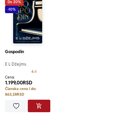
Do 20%
-10%
Gospodin
E L Džejms
Prosecna ocena je 4.4 od 5
4.4
Cena:
1.199,00
RSD
Članska cena i do:
863,28
RSD
Dodaj u omiljene
DODAJ U KORPU