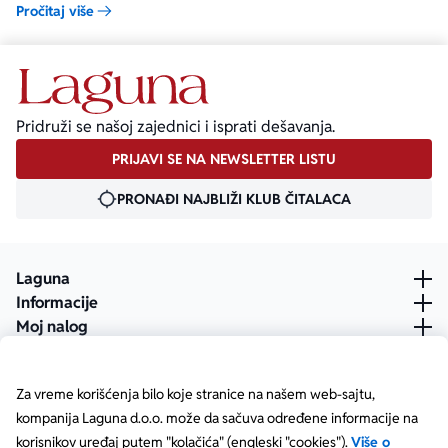
umetnosti.
Pročitaj više
Pridruži se našoj zajednici i isprati dešavanja.
PRIJAVI SE NA NEWSLETTER LISTU
PRONAĐI NAJBLIŽI KLUB ČITALACA
Laguna
Informacije
Moj nalog
Za vreme korišćenja bilo koje stranice na našem web-sajtu,
kompanija Laguna d.o.o. može da sačuva određene informacije na
korisnikov uređaj putem "kolačića" (engleski "cookies").
Više o