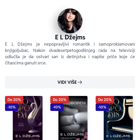
E L Džejms
E L Džejms je nepopravljivi romantik i samoproklamovani 
knjigoljubac. Nakon dvadesetpetogodišnjeg rada na televiziji 
odlučila je da ostvari san iz detinjstva i napiše priče koje će 
čitaocima ganuti srce.
VIDI VIŠE
Do 20%
Do 20%
Do 20%
-10%
-10%
-10%