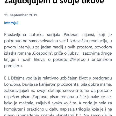
zaljubljujem u svoje likove“
Ekranizovane knjige
Poezija
Bojan Ljubenović
Peter Handke
25. septembar 2019.
Intervjui
Za poklon
Lični razvoj i popularna psihologija
Dejan Tiago-Stanković
Harlan Koben
Proslavljena autorka serijala
Pedeset nijansi
, koji je
pokrenuo ne samo seksualnu već i izdavačku revoluciju, u
E-knjige
Biografija
Milica Jakovljević Mir-Jam
Elif Šafak
prvom intervjuu za jedan medij s ovih prostora, povodom
izlaska romana „Gospodin“, priča o ljubavi, izazovima druge
Autori
knjige i novih likova, o pokretu #MeToo i britanskom
premijeru.
E L Džejms vodila je relativno uobičajen život u predgrađu
Londona, bavila se karijerom producenta, bila dobra mama,
zaboravljajući na svoje detinje snove o tome da postane
uspešan pisac. Zapravo, pisac romana u čije junake će se,
kako je maštala, zaljubiti svako ko čita. A onda je sela za
kompjuter i praktično u dahu napisala trilogiju koja je i na
njeno iznenađenje postala planetarni hit. Ne samo da je