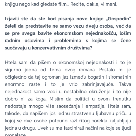
knjigu nego kad gledate film... Recite, dakle, vi meni.
Izjavili ste da ste kod pisanja nove knjige „Gospodin“
želeli da predstavite ne samo vezu dveju osoba, već da
se pre svega bavite ekonomskom nejednakošću, lošim
radnim uslovima i problemima s kojima se žene
suočavaju u konzervativnim društvima?
Htela sam da pišem o ekonomskoj nejednakosti i to je
sigurno jedna od tema ovog romana. Postalo mi je
očigledno da taj ogroman jaz između bogatih i siromašnih
enormno raste i to je vrlo zabrinjavajuće. Takva
nejednakost samo vodi u nestabilno okruženje i to nije
dobro ni za koga. Mislim da politici u ovom trenutku
nedostaje mnogo više saosećanja i empatije. Htela sam,
takođe, da napišem još jednu strastvenu ljubavnu priču u
kojoj se dve osobe potpuno različitog porekla zaljubljuju
jedna u drugu. Uvek su me fascinirali načini na koje se ljudi
pronalaze.