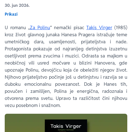
30. jun 2026.
Prikazi
Ekranizovane knjige
Poezija
Bojan Ljubenović
Peter Handke
U romanu „
Za Polinu
“
nemački pisac
Takis Virger
(1985)
Za poklon
Lični razvoj i popularna psihologija
Dejan Tiago-Stanković
Harlan Koben
kroz život glavnog junaka Hanesa Pragera istražuje teme
umetničkog dara, usamljenosti, prijateljstva i nade.
E-knjige
Biografija
Milica Jakovljević Mir-Jam
Elif Šafak
Protagonista pokazuje od najranijeg detinjstva izuzetnu
osetljivost prema zvucima i muzici. Odrasta sa majkom u
neobičnoj vili usred močvare u blizini Hanovera, gde
Autori
upoznaje Polinu, devojčicu koja će obeležiti njegov život.
Njihovo prijateljstvo počinje još u detinjstvu i razvija se u
duboku emocionalnu povezanost. Dok je Hanes tih,
povučen i zamišljen, Polina je energična, radoznala i
otvorena prema svetu. Upravo ta različitost čini njihovu
vezu posebnom i snažnom.