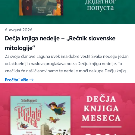
6. avgust 2026.
Dečja knjiga nedelje – „Rečnik slovenske
mitologije“
Za svoje članove Laguna uvek ima dobre vesti! Svake nedelje jedan
od aktuelnijih naslova proglašavamo za Dečju knjigu nedelje. To
znači da će naši članovi samo te nedelje moći da kupe Dečju knjigu
nedelje sa specijalnim DODATNIM popustom od 30%.
Pročitaj više