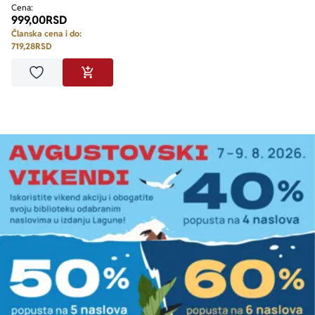
Cena:
999,00
RSD
Članska cena i do:
719,28
RSD
Dodaj u omiljene
DODAJ U KORPU