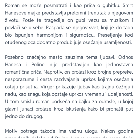
Roman se može posmatrati i kao priča o gubitku. Smrt
Hanesove majke predstavlja prelomni trenutak u njegovom
životu. Posle te tragedije on gubi vezu sa muzikom i
povlači se u sebe. Raspada se njegov svet, koji je do tada
bio ispunjen harmonijom i sigurnošću. Preseljenje kod
otuđenog oca dodatno produbljuje osećanje usamljenosti.
Posebno značajno mesto zauzima tema ljubavi. Odnos
Hanesa i Poline nije predstavljen kao jednostavna
romantična priča. Naprotiv, on prolazi kroz brojne prepreke,
nesporazume i česta razdvajanja uprkos kojima osećanja
ostaju prisutna. Virger prikazuje ljubav kao trajnu čežnju i
nadu, kao snagu koja opstaje uprkos vremenu i udaljenosti.
U tom smislu roman podseća na bajku za odrasle, u kojoj
glavni junaci prolaze kroz iskušenja kako bi pronašli put
jedno do drugog.
Motiv potrage takođe ima važnu ulogu. Nakon godina