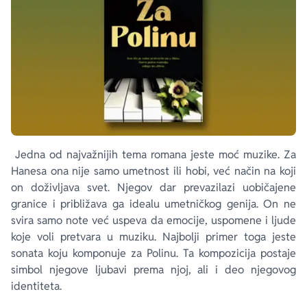
Jedna od najvažnijih tema romana jeste moć muzike. Za
Hanesa ona nije samo umetnost ili hobi, već način na koji
on doživljava svet. Njegov dar prevazilazi uobičajene
granice i približava ga idealu umetničkog genija. On ne
svira samo note već uspeva da emocije, uspomene i ljude
koje voli pretvara u muziku. Najbolji primer toga jeste
sonata koju komponuje za Polinu. Ta kompozicija postaje
simbol njegove ljubavi prema njoj, ali i deo njegovog
identiteta.