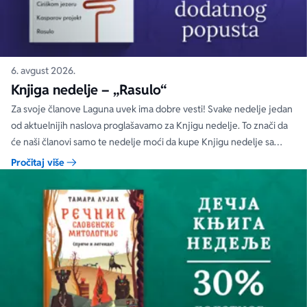
6. avgust 2026.
Knjiga nedelje – „Rasulo“
Za svoje članove Laguna uvek ima dobre vesti! Svake nedelje jedan
od aktuelnijih naslova proglašavamo za Knjigu nedelje. To znači da
će naši članovi samo te nedelje moći da kupe Knjigu nedelje sa
specijalnim DODATNIM popustom od 30%.
Pročitaj više