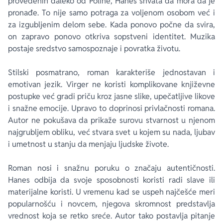
provedenih daleko od Poline, Hanes shvata da mora da je
pronađe. To nije samo potraga za voljenom osobom već i
za izgubljenim delom sebe. Kada ponovo počne da svira,
on zapravo ponovo otkriva sopstveni identitet. Muzika
postaje sredstvo samospoznaje i povratka životu.
Stilski posmatrano, roman karakteriše jednostavan i
emotivan jezik. Virger ne koristi komplikovane književne
postupke već gradi priču kroz jasne slike, upečatljive likove
i snažne emocije. Upravo to doprinosi privlačnosti romana.
Autor ne pokušava da prikaže surovu stvarnost u njenom
najgrubljem obliku, već stvara svet u kojem su nada, ljubav
i umetnost u stanju da menjaju ljudske živote.
Roman nosi i snažnu poruku o značaju autentičnosti.
Hanes odbija da svoje sposobnosti koristi radi slave ili
materijalne koristi. U vremenu kad se uspeh najčešće meri
popularnošću i novcem, njegova skromnost predstavlja
vrednost koja se retko sreće. Autor tako postavlja pitanje