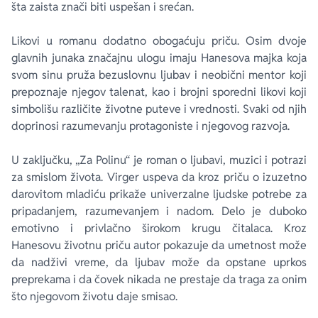
šta zaista znači biti uspešan i srećan.
Likovi u romanu dodatno obogaćuju priču. Osim dvoje
glavnih junaka značajnu ulogu imaju Hanesova majka koja
svom sinu pruža bezuslovnu ljubav i neobični mentor koji
prepoznaje njegov talenat, kao i brojni sporedni likovi koji
simbolišu različite životne puteve i vrednosti. Svaki od njih
doprinosi razumevanju protagoniste i njegovog razvoja.
U zaključku, „
Za Polinu“
je roman o ljubavi, muzici i potrazi
za smislom života. Virger uspeva da kroz priču o izuzetno
darovitom mladiću prikaže univerzalne ljudske potrebe za
pripadanjem, razumevanjem i nadom. Delo je duboko
emotivno i privlačno širokom krugu čitalaca. Kroz
Hanesovu životnu priču autor pokazuje da umetnost može
da nadživi vreme, da ljubav može da opstane uprkos
preprekama i da čovek nikada ne prestaje da traga za onim
što njegovom životu daje smisao.