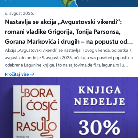
6. avgust 2026.
Nastavlja se akcija „Avgustovski vikendi“:
romani vladike Grigorija, Tonija Parsonsa,
Gorana Markovića i drugih – na popustu od
čak 40, 50 i 60%
Akcija „Avgustovski vikendi“ se nastavlja! I ovog vikenda, od petka 7.
avgusta do nedelje 9. avgusta 2026, očekuju vas posebni popusti na
odabrane Lagunine knjige, i to na sajtovima delfi.rs, laguna.rs i u
svim Delfi knjižarama.
Pročitaj više