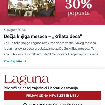
6. avgust 2026.
Dečja knjiga meseca – „Krilata deca“
Za ljubitelje knjige Laguna uvek ima dobre vesti! Svakog meseca
jedan naslov za decu proglašavamo za Dečju knjigu meseca. To
znači da će od 1. do 31. avgusta 2026. godine Dečja knjiga meseca
moći da se kupi na specijalnom popustu od 30%. Uz ovaj popust ne
Pročitaj više
važe članski i količinski popust.
Pridruži se našoj zajednici i isprati dešavanja.
PRIJAVI SE NA NEWSLETTER LISTU