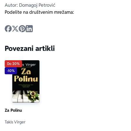
Autor: Domagoj Petrović
Podelite na društvenim mrežama:
Povezani artikli
Do 20%
-10%
Za Polinu
Takis Virger