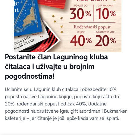
Postanite član Laguninog kluba
čitalaca i uživajte u brojnim
pogodnostima!
Učlanite se u Lagunin klub čitalaca i obezbedite 10%
popusta na sve Lagunine knjige, popuste koji rastu do
20%, rođendanski popust od čak 40%, dodatne
pogodnosti na društvene igre, gift asortiman i Bukmarker
kafeterije – jer čitanje je još lepše kada vam se isplati.