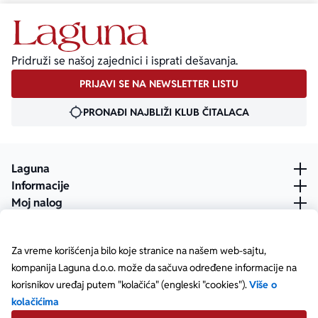
Pridruži se našoj zajednici i isprati dešavanja.
PRIJAVI SE NA NEWSLETTER LISTU
PRONAĐI NAJBLIŽI KLUB ČITALACA
Laguna
Informacije
Moj nalog
Za vreme korišćenja bilo koje stranice na našem web-sajtu,
kompanija Laguna d.o.o. može da sačuva određene informacije na
korisnikov uređaj putem "kolačića" (engleski "cookies").
Više o
kolačićima