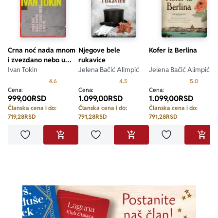
– 
Ruhr Nachrichten
Crna noć nada mnom
Njegove bele
Kofer iz Berlina
i zvezdano nebo u
rukavice
meni
Ivan Tokin
Jelena Bačić Alimpić
Jelena Bačić Alimpić
Prosecna ocena je 4.6 od 5
Prosecna ocena je 4.5 od 5
Prosecn
4.6
4.5
5.0
Cena:
Cena:
Cena:
999,00
RSD
1.099,00
RSD
1.099,00
RSD
Članska cena i do:
Članska cena i do:
Članska cena i do:
719,28
RSD
791,28
RSD
791,28
RSD
Dodaj u omiljene
Dodaj u omiljene
Dodaj u omilje
DODAJ U KORPU
DODAJ U KORPU
DODA